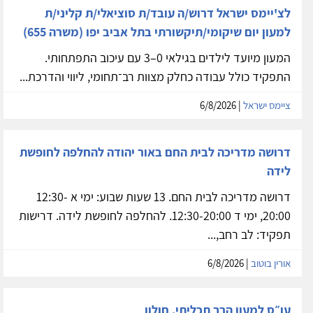
לצ'יימס ישראל דרוש/ה עובד/ת סוציאלי/ת קליני/ת
למעון יום שיקומי/תיקשורתי בתל אביב יפו (משרה 655)
המעון מיועד לילדים בגילאי 0–3 עם עיכוב התפתחותי.
התפקיד כולל עבודה כחלק מצוות רב־תחומי, ליווי והדרכת...
ציימס ישראל
| 6/8/2026
דרושה מדריכה לבית החם באור יהודה להחלפה לחופשת
לידה
דרושה מדריכה לבית החם. 13 שעות שבוע: ימי א 12:30-
20:00, ימי ד 12:30-20:00. להחלפה לחופשת לידה. דרישות
תפקיד: לב רחב,...
אורין בוטוב
| 6/8/2026
עו״ס למעון הרב תכליתי, חולון