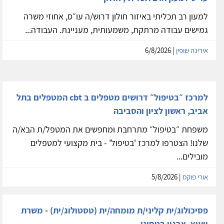
למעון רב תכליתי באיזור חולון דרוש/ה עו״ס, אחוזי משרה
גמישים עבודה מרתקת, משמעותית, מעניינת. העבודה...
אירינה שופין
| 6/8/2026
למרכז ״בטיפול״ דרושים מטפלים ב cbt המטפלים בתל
אביב, ראשון לציון והסביבה
משפחת ״בטיפול״ מתרחבת ומחפשים את המטפל/ת הבא/ה
שלנו! הצטרפו למרכז 'בטיפול' - בית מקצועי למטפלים
מובילים...
אורי פוקס
| 5/8/2026
פסיכולוג/ית קליני/ת מומחה/ית (טסטולוג/ית) - משרת
ייעוץ, ארגון בטחוני