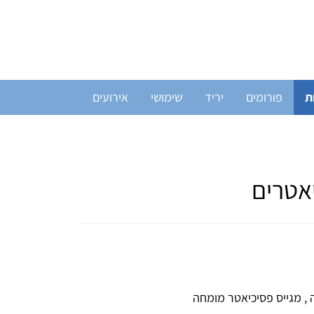
ת
פורומים
יריד
שימושי
אירועים
יאטרים
 , מגייס פסיכיאטר מומחה