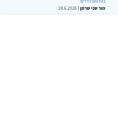
בטרנסג'נדרים
מור שני שרמן
|
28.6.2026
מחויבות חברתית כעמדה אתית-טיפולית: שרטוט
מחדש של גבולות המקצוע
ד"ר יהונתן דבש ומאיה פרבר
|
26.6.2026
© 2002-2026 כל הזכויות שמורות
צרו קשר
הצהרת נגישות
אמנת שימוש
מדיניות
פרטיות
מפת אתר