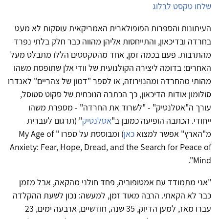
שלחו טקסט לבלוג
העיתונות והספרות הפופולארית האמריקאית עוסקות לא מעט
בחרדה ובדיכאון, והתייחסות אליהן מהווה כבר חלק בלתי נפרד
מהתרבות. פעם בכמה זמן, אחד מהטקסטים הללו מתבלט מעל
האחרים: בדומה ליצירה הקולנועית של וודי אלן שתופסת משהו
מהותי מהחרדה ומהנוירוזה, או לספר "דמון של צהריים" לאנדרו
סולומון אודות הדיכאון, כך הכתבה הנוכחית של סקוט סטוסל,
עורך ה"אטלנטיק" - "לשרוד את החרדה" - מספרת משהו
ייחודי. הכתבה הופיעה כמובן ב"
אטלנטיק
" (תרגום לעברית
מ"הארץ" אפשר למצוא
כאן
) ומבוססת על ספרו "
My Age of
Anxiety: Fear, Hope, Dread, and the Search for Peace of
".
Mind
"אני מתמודד עם אמטופוביה, פחד חולני מהקאה, אבל מזמן
כבר לא הקאתי. הרבה מאוד זמן, למעשה: נכון לשעת ההקלדה
עברו מאז, למען הדיוק, 35 שנה, חודשיים, ארבעה ימים, 23