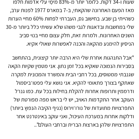
שעות ו-34 דקות. כלומר יותר מ-83% מימַי עלי אדמות חלפו
מאז הפעם האחרונה שהקאתי, ב-7 במארס 1977 לפנות ערב,
כשהייתי בן שבע. בחישוב גס, העברתי לפחות 60% מחיי הערות
שלי במחשבות ובדאגות לגבי משהו שלא עשיתי כלל ביותר מ-30
השנים האחרונות. ולמרות זאת, חלק עצום מחיי בנוי סביב
הניסיון להימנע מהקאה והכנה לאפשרות שאולי אקיא.
"אבל התנהגות אחרת שלי היא הרבה יותר קיצונית, בהתחשב
בסבירות הנמוכה שאקיא בכל זמן נתון. אני מטמין שקיות הקאה
שגנבתי ממטוסים, בכל רחבי הבית והמשרד והמכונית למקרה
שאתקף בצורך פתאומי להקיא. אני נושא עלי פפטו־ביסמול
ודרממין ותרופות אחרות להקלת בחילות בכל עת. כמו גנרל
העוקב אחר התקדמות האויב, יש לי בראש מפה מפורטת של
התפרצויות מתועדות של נורו־וירוס (נגיף הקיבה הנפוץ ביותר)
ודלקות אחרות במערכת העיכול, ואני עוקב באינטרנט אחר
התפרצויות שלהן בארצות הברית וברחבי העולם".
.