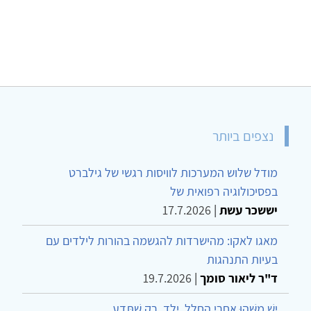
נצפים ביותר
מודל שלוש המערכות לוויסות רגשי של גילברט
בפסיכולוגיה רפואית של
יששכר עשת
|
17.7.2026
מאגו לאקו: מהישרדות להגשמה בהורות לילדים עם
בעיות התנהגות
ד"ר ליאור סומך
|
19.7.2026
יֵשׁ מַשֶּׁהוּ אַחֲרֵי הֶחָלָל, יֶלֶד, רַק שֶׁתֵּדַע