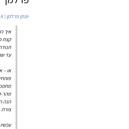
יונתן פרלמן
| 22/10/2024 | 1,656 צפיות |
איך הו
קצת כמ
תנודת
עד שה
או – א
פותחים
מחממים
מהר-מ
הנה המ
צורח.
עכשיו