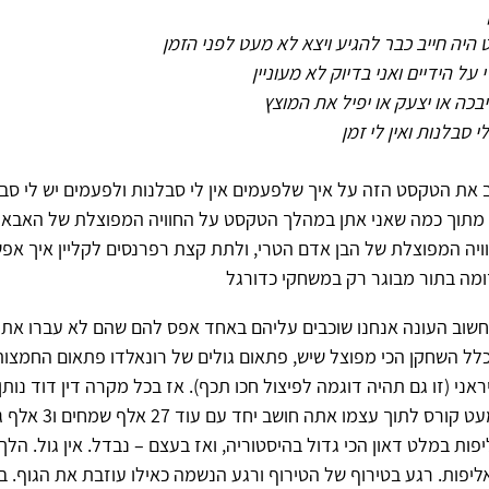
היה חייב כבר להגיע ויצא לא מעט לפני הזמן
י על הידיים ואני בדיוק לא מעוניין
בכה או יצעק או יפיל את המוצץ
לי סבלנות ואין לי זמן
ב את הטקסט הזה על איך שלפעמים אין לי סבלנות ולפעמים יש לי סבלנ
מתוך כמה שאני אתן במהלך הטקסט על החוויה המפוצלת של האבא 
יה המפוצלת של הבן אדם הטרי, ולתת קצת רפרנסים לקליין איך אפ
ומה בתור מבוגר רק במשחקי כדורגל
שוב העונה אנחנו שוכבים עליהם באחד אפס להם שהם לא עברו את ה
כלל השחקן הכי מפוצל שיש, פתאום גולים של רונאלדו פתאום החמצות
ני (זו גם תהיה דוגמה לפיצול חכו תכף). אז בכל מקרה דין דוד נותן 
העקב היציע כמעט קורס לתוך 
פות במלט דאון הכי גדול בהיסטוריה, ואז בעצם – נבדל. אין גול. ה
יפות. רגע בטירוף של הטירוף ורגע הנשמה כאילו עוזבת את הגוף. ב