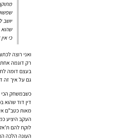
מתוקן
שפשוט 
יושב ל
שהוא י
כי אין 
ואני רוצה לכתו
רק דוגמה אחת 
בעצם דומה לחוו
גם על איך זה ד
כשבמשחק הכי ח
דין דוד שהוא ב
מאות כטב"ם אירא
לוקח להם ת'אלי
העונה הלכה האל