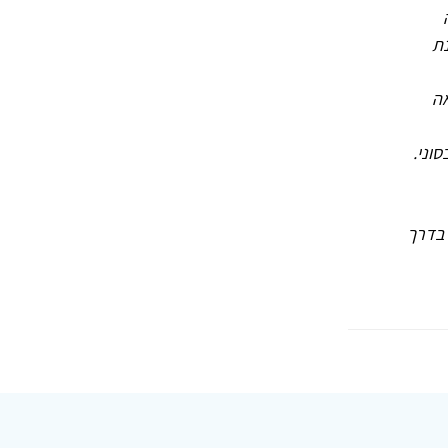
ת נותנת
אה
סוני.
 בדרך