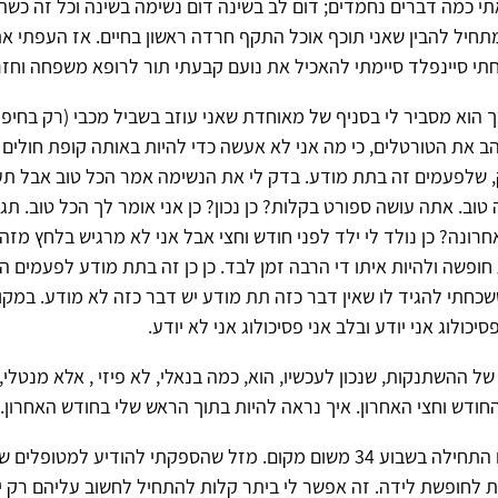
י כמה דברים נחמדים; דום לב בשינה דום נשימה בשינה וכל זה כש
 מתחיל להבין שאני תוכף אוכל התקף חרדה ראשון בחיים. אז העפתי 
 סיינפלד סיימתי להאכיל את נועם קבעתי תור לרופא משפחה וחזרת
כך הוא מסביר לי בסניף של מאוחדת שאני עוזב בשביל מכבי (רק בחיפה
ב את הטורטלים, כי מה אני לא אעשה כדי להיות באותה קופת חולים
ק, שלפעמים זה בתת מודע. בדק לי את הנשימה אמר הכל טוב אבל תע
 טוב. אתה עושה ספורט בקלות? כן נכון? כן אני אומר לך הכל טוב. תג
רונה? כן נולד לי ילד לפני חודש וחצי אבל אני לא מרגיש בלחץ מזה 
חופשה ולהיות איתו די הרבה זמן לבד. כן כן זה בתת מודע לפעמים הו
שכחתי להגיד לו שאין דבר כזה תת מודע יש דבר כזה לא מודע. במקו
סיכולוג אני יודע ובלב אני פסיכולוג אני לא יודע.
של ההשתנקות, שנכון לעכשיו, הוא, כמה בנאלי, לא פיזי , אלא מנטלי,
חודש וחצי האחרון. איך נראה להיות בתוך הראש שלי בחודש האחרון.
הלידה של נועם התחילה בשבוע 34 משום מקום. מזל שהספקתי להודיע למטופ
 לחופשת לידה. זה אפשר לי ביתר קלות להתחיל לחשוב עליהם רק י