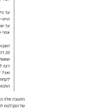
עד גיל 6 בערך הייתה לי אסטמה כזאת של ילדים שברגע יוצא 
הייתי 
עד שא
אחרי 
השבוע בלי
20 
שאשתי
רצה ל
ואני? 
לקחתי
התכוונ
התגובה שלה הפ
של הסבלנות להאכ