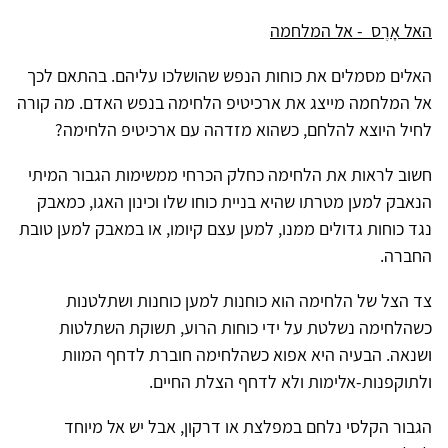
האל אָרֶס - אל המלחמה
האלים מסמלים את כוחות הנפש שהושלכו עליהם. בהתאם לכך
אל המלחמה מייצג את ארכיטיפ הלחימה בנפש האדם. מה קורה
לחיל היוצא להלחם, כשהוא מזדהה עם ארכיטיפ הלחימה?
חשוב לראות את הלחימה כחלק הכרחי ממשימות הגבור המיתי
הנאבק למען מטרתו שהיא בניית כוחו שלו וכינון האגו, כמאבק
נגד כוחות גדולים ממנו, למען עצם קיומו, או במאבק למען טובת
החברה.
צד הצל של הלחימה הוא כוחנות למען כוחנות ושתלטנות
כשהלחימה נשלטת על ידי כוחות הרוע, תשוקת השתלטות
ושנאה. הבעיה היא אפוא כשהלחימה חוברת לדחף המוות
ולתוקפנות-אלימות ולא לדחף הצלת החיים.
הגבור הקלסי נלחם במפלצת או דרקון, אבל יש אל מיוחד