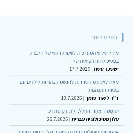
נצפים ביותר
מודל שלוש המערכות לוויסות רגשי של גילברט
בפסיכולוגיה רפואית של
יששכר עשת
|
17.7.2026
מאגו לאקו: מהישרדות להגשמה בהורות לילדים עם
בעיות התנהגות
ד"ר ליאור סומך
|
19.7.2026
יֵשׁ מַשֶּׁהוּ אַחֲרֵי הֶחָלָל, יֶלֶד, רַק שֶׁתֵּדַע
עלון פסיכולוגיה עברית
|
26.7.2026
אקטיביות טיפולית כעמדה נפשית של נוכחות בטיפול