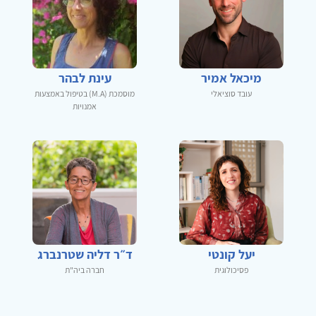
מיכאל אמיר
עינת לבהר
עובד סוציאלי
מוסמכת (M.A) בטיפול באמצעות
אמנויות
יעל קונטי
ד״ר דליה שטרנברג
פסיכולוגית
חברה ביה"ת