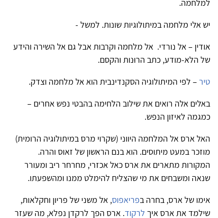
למלחמה.
יש אלי מלחמה במיתולוגיות שונות. למשל -
אודין – אל נורדי. אל מלחמה וקרבות אבל גם אל השירה והידע
של הלא-מודע, כתב הרוּנות והקסם.
טיר
–
לפי המיתולוגיה הסקנדינבית הוא אל מלחמה וצדק.
באלים אלה רואים את שילוב הלחימה בהבטי נפש אחרים –
כמגמה לאיזון הנפש.
האל ארס אל המלחמה היווני (שקרוי מרס במיתולוגיה הרומית)
מוזכר במעט מיתוסים. הוא בנם הראשון של זאוס והרה.
המקורות מתארים את ארס כאל אכזרי, מחרחר ריב ומעורר
שנאה ומשבחים את מי שהצליח להימלט ממנו ומהשפעתו
.
אימו של ארס, בחרה ב
פריאפוס
,
אל משני של פריון וחקלאות,
שילמד את ארס איך
לרקוד
.
ארס הפך לרקדן נפלא, מה שעזר