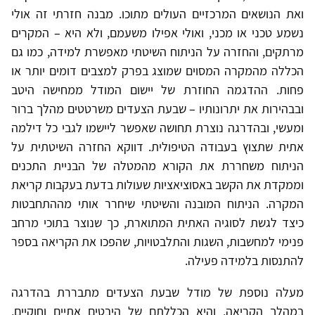
ואת הנושאים המרכזיים העולים מתוכו. מבנה חזרתי זה אולי
נשמע טכני או מכני, ואולי אפילו משעמם, ולא היא – המקרים
מרתקים, והחזרה על הניתוח השיטתי מאפשרת למידה, כמו גם
הכללה מהמקרה המסוים שמוצג בפרק למצבים דומים יותר או
פחות. ההדגמה החוזרת של יישום המודל ממחישה היטב
ובבהירות את יתרונותיו – שבעת הצעדים משרטטים מהלך ברור
ומעשי, ובהדרגה נוצרת תחושה שאפשר ליישמו לגבי כל דילמה
אתית שתצוץ בעבודה הטיפולית. דווקא החזרה השיטתית על
הניתוח משחררת את הקורא מהמטלה של הבניית התכנים
וממקדת את הקשב באסוציאציות שעולות בדעת בעקבות קריאת
המקרה. הניתוח המובנה והשיטתי שיחרר אותי מההתחבטות
כיצד לגשת לסוגיה האתית המתוארת, כך שנוצר בתוכי מרחב
פנימי למחשבות, השגות והתלבטויות, שהפכו את הקריאה בספר
להתנסות בלמידה פעילה.
מעלה נוספת של מודל שבעת הצעדים מתבררת בהדרגה
במהלך הקריאה, והיא הכללתם של היבטים אתיים וחוקיים,