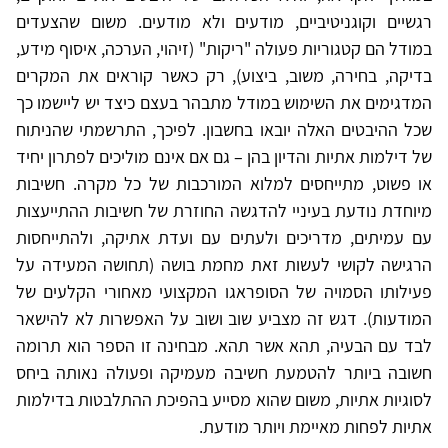
רגשיים וקוגניטיביים, מודעים ולא מודעים. משום שהצעדים
במודל הם קטגוריות פעולה "ריקות" (זיהוי, הערכה, איסוף מידע,
בדיקה, בחירה, משוב, ביצוע), רק כאשר קוראים את המקרים
המדגימים את השימוש במודל מתבהר בעצם כיצד יש ליישמו כך
שכל ההיבטים האלה יובאו בחשבון. לפיכך, התרשמתי שהניתוח
של דילמות אתיות והדיון בהן – גם אם אינם מוליכים לפתרון יחיד
או פשוט, מתייחסים למלוא המורכבות של כל מקרה. חשיבות
מיוחדת נודעת בעיניי להדגשה החוזרת של חשיבות ההתייעצות
עם עמיתים, מדריכים ולעתים עם ועדת אתיקה, ולהתייחסות
הרגישה לקושי לעשות זאת מחמת בושה (תחושה המעידה על
פעילותו הסמויה של הסופראגו המקצועי מאחורי הקלעים של
המודעות). דגש זה מצביע שוב ושוב על האפשרות לא להישאר
לבד עם הבעיה, תהא אשר תהא. מבחינה זו הספר הוא תרומה
חשובה ביותר להטמעת חשיבה מעמיקה ופעולה נאותה ביחס
לסוגיות אתיות, משום שהוא מסייע בהפיכת ההתלבטות בדילמות
אתיות לפחות מאיימת ויותר מודעת.