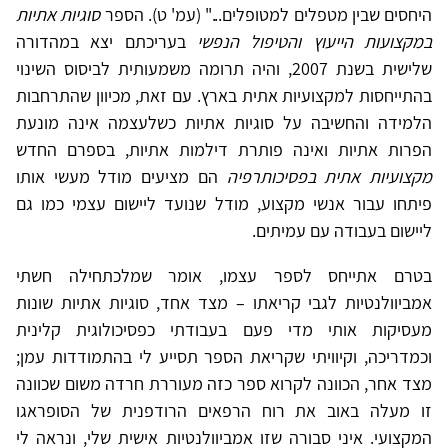
היחסים שבין מטפלים למטופלים..." (עמ' ט). הספר
סוגיות אתיות
במקצועות הייעוץ והטיפול הנפשי
בעריכתם יצא במהדורה
שלישית בשנת 2007, והיה תרומה משמעותית לביסוס השינוי
בהתייחסות למקצועיות אתית בארץ. עם זאת, מכיוון שהתרחבות
הלמידה והחשיבה על סוגיות אתיות כשלעצמה אינה מונעת
הפרות אתיות ואינה פותרת דילמות אתיות, בספרם החדש
מקצועיות אתית בפסיכותרפיה
הם מציעים מודל מעשי אותו
פיתחו עבור אנשי מקצוע, מודל שנועד ליישום עצמי כמו גם
ליישום בעבודה עם עמיתים.
בטרם אתייחס לספר עצמו, אומר שמלכתחילה חשתי
אמביוולנטיות לגבי קריאתו – מצד אחד, סוגיות אתיות שונות
מעסיקות אותי מדי פעם בעבודתי כפסיכולוגית קלינית
וכמדריכה, וקיוויתי שקריאת הספר תסייע לי בהתמודדות עמן;
מצד אחר, הכוונה לקרוא ספר כזה מעוררת חרדה משום שכוונה
זו מעלה באוב את רוח הרפאים הרודפנית של הסופראגו
המקצועי. איני סבורה שזו אמביוולנטיות אישית שלי, ונראה לי