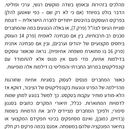
מהלכים בזהירות ובאומץ בשדה מוקשים רגשי, ערכי ופוליטי.
הדבר בולט במיוחד (אם כי לא רק שם – כפי שאטען להלן)
בפרקים העוסקים בהיבטים ייחודיים לחברה הישראלית – דוגמת
סוגיית הגיוס לצה"ל (פרק 7), או באלה הנוגעים במה שהמחברים
מכנים רב-תרבותיות, בין אם מבחינה לאומית (פרק 14 העוסק
ביחסים מקצועיים של יהודים וערבים), ובין אם מבחינה אתנית
(פרק 16 בו מתוארת משפחה אתיופית). נראה שכאשר עוסקים
בדילמות אתיות, מדי פעם אין מנוס אלא להתמודד עם
קונפליקטים במרחב החברתי והפוליטי בו דילמות אלה מופיעות.
כאשר המחברים מנסים לעסוק בסוגיות אתיות שחורגות
מהדילמה של הפרט ונוגעות בקונפליקטים של הציבור, דווקא אז
הלא-מודע מותיר עקבות בטקסט. כך למשל בנוגע למתן שמות
לדמויות המתוארות. ככלל, תיאורי המקרים כתובים בסגנון
סיפורי, ולפיכך המחברים מציידים לרוב את הדמויות בשמות
(בדויים, כמובן), ואינם מסתפקים בכינוי תפקידם המקצועי או
בתיאור הפונקציה שלהם במשפחה. אמנם בכמה פרקים רק חלק