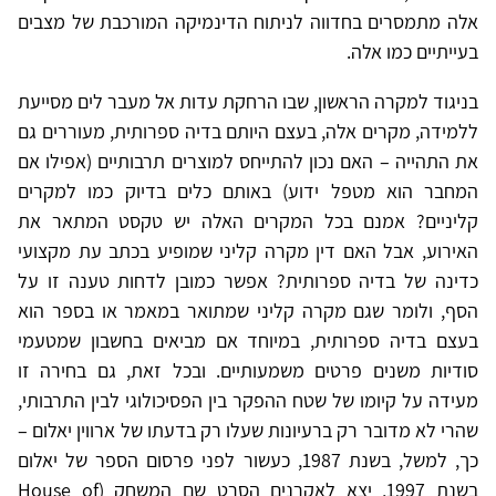
אלה מתמסרים בחדווה לניתוח הדינמיקה המורכבת של מצבים
בעייתיים כמו אלה.
בניגוד למקרה הראשון, שבו הרחקת עדות אל מעבר לים מסייעת
ללמידה, מקרים אלה, בעצם היותם בדיה ספרותית, מעוררים גם
את התהייה – האם נכון להתייחס למוצרים תרבותיים (אפילו אם
המחבר הוא מטפל ידוע) באותם כלים בדיוק כמו למקרים
קליניים? אמנם בכל המקרים האלה יש טקסט המתאר את
האירוע, אבל האם דין מקרה קליני שמופיע בכתב עת מקצועי
כדינה של בדיה ספרותית? אפשר כמובן לדחות טענה זו על
הסף, ולומר שגם מקרה קליני שמתואר במאמר או בספר הוא
בעצם בדיה ספרותית, במיוחד אם מביאים בחשבון שמטעמי
סודיות משנים פרטים משמעותיים. ובכל זאת, גם בחירה זו
מעידה על קיומו של שטח ההפקר בין הפסיכולוגי לבין התרבותי,
שהרי לא מדובר רק ברעיונות שעלו רק בדעתו של ארווין יאלום –
כך, למשל, בשנת 1987, כעשור לפני פרסום הספר של יאלום
בשנת 1997, יצא לאקרנים הסרט שם המשחק (House of