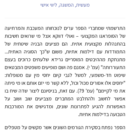
מעשית, המשגה, ליווי אישי
התרשמתי שמחברי הספר ערים לנוכחותו המעכבת והמרתיעה
של הסופראגו המקצועי – ואולי דווקא אצל מי שרואים חשיבות
בהתנהלות מקצועית אתית. הם מציעים הבניה שיטתית של
התמודדות עם דילמות אתיות, משום ש"כך הסוגיה האתית...
מתנתקת מההיבטים המוסריים גרידא שלעתים כרוכים בעצם
התעוררותה" (עמ' י). אמנם פה ושם מופיעים משפטים המבטאים
שיפוט חד-משמעי, למשל לגבי קיום יחסי מין עם מטופלות:
"יחסים אלו אסורים מכול וכול, ללא קשר מי יזם אותם או מי פיתה
את מי לקיימם" (עמ' 79). עם זאת, בניסיונם ליצור שדה שיח בו
אפשר לחשוב ולהתלבט המחברים מצביעים שוב ושוב על
האפשרות להגיע לפתרונות שונים, ומדגישים את המורכבות
הטבועה בדילמות אתיות.
הספר נפתח בסקירת הגורמים השונים אשר מקשים על מטפלים