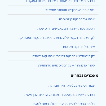
הפרעת קשב וריכוז (ADHD) - חשיבות האיבחון המוקדם
בעיית תת-האבחון של תסמונת אספרגר
אבחון של הפרעת קשב וריכוז
תסמונת טורט - הגדרות, מאפיינים ודרכי טיפול
לקות שפתית והקשר שלה להפרעת קשב דיסלקציה ומוטוריקה
שינה של תינוקות ופעוטות
לקות למידה או הפרעת למידה? אבחון קשיי למידה
סיפור אדם וחווה – על הפסיכולוגיה של הזוגיות
מאמרים נבחרים
עבודה כיתתית בנושא דחייה חברתית
הפרעת אישיות נרקיסיסטית: מבט אל היחסים הבין-אישיים
כל מה שרצית לדעת על היפנוזה ולא העזת לשאול