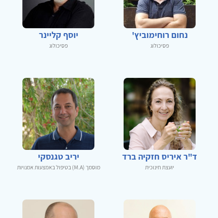
נחום רוחימוביץ'
יוסף קליינר
פסיכולוג
פסיכולוג
ד"ר איריס חזקיה ברד
יריב טגנסקי
יועצת חינוכית
מוסמך (M.A) בטיפול באמצעות אמנויות