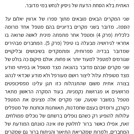
האתית בלא הסחת הדעת של ניסיון לנחש במי מדובר.
שני המקרים הבאים מובאים מתוך ספרו של ארווין יאלום
על
הספה
. מדובר בשני מקרים בדיוניים בהם מטפל אחד מרומה
כלכלית (פרק 4) ומטפל אחר מתפתה מינית לאשה שרואה בו
אחראי לגירושיה מבעלה בו טיפל (פרק 5). המחברים מבהירים
שמדובר בבדיה ספרותית, ומתמקדים בשיבושים ובליקויים
שגורמים למטפל למעוד יותר או פחות. אולם מיקום כה בולט של
שני מקרים שבהם מדובר בהונאה מצד מטופל או בפיתוי מודע
מצד מטופלת עלול ליצור רושם מעורפל ולא מודע שכדאי לנהוג
בצורה אתית משום שהתנהלות כזו תגן עלינו מפסיכופטים
מרושעים או מגרושות נקמניות. בעוד המקרה הראשון מתאר
מטפל במשבר שטעה, שני מקרים אלה מציגים את המטפל
כקורבן, ורומזים בעצם שחמדנות, תאוותנות וכוחנות של מטפלים
עלולות להופיע רק כשהם נופלים ברשתם של נוכלים ממולחים.
זאת, אפילו כאשר ברור לחלוטין שזו אינה כוונתם המודעת של
המחברים, ולמרות שמקריאת התיאור והניתוח ברור גם שמקרים