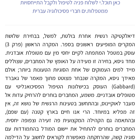
כאן תוכל.י לשלוח פניה לטיפול ולקבל התייחסויות
ממטפלות.ים חברי פסיכולוגיה עברית
דיאלקטיקה רגשית אחרת בולטת, למשל, בבחירת שלושת
המקרים המופיעים ראשונים בספר. המקרה הראשון (פרק 3)
עוסק במטפל המתפתה לקיים יחסי מין עם מטופלת אובדנית.
מחד גיסא, בחירה זו מעידה על האומץ של המחברים, שצוללים
מייד למים העמוקים של אחת הסוגיות הטעונות ביותר; אולם
מאידך גיסא, המקרה שנבחר מצוטט מתוך מאמר של גאברד
(Gabbard) העוסק בכישלונות הטיפול הפסיכואנליטי עם
מטופלים אובדניים. משמע, המחברים בוחרים להרחיק עדות אל
מעבר לאוקיינוס, ובהתחשב בטעינות הרגשית של נושא זה, אין
זה מפליא במיוחד. הרי אנו חיים בארץ קטנה (עם שפם),
ובהתאמה גם הקהילה המקצועית פה זעירה וצפופה יחסית.
המחברים בוחרים להתחיל את יישום המודל בהתמודדות עם
סוגיה קשה, שהרחקתה מאפשרת לקוראים לחשוב על הדילמה