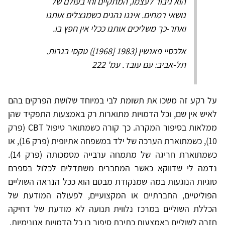
הוא גיבור לעצמו, המתקיים וחי בעולם של
נושאי רמחים. איננו נהנים כשמנצלים אותנו
ואחר-כך משליכים אותנו ככלי אין חפץ בו.
אלכסיי פאנשין (1983 [1968]) טקסי בגרות.
תל-אביב: עם עובד. עמ' 222
על רקע זה משכו את תשומת לבי במיוחד שלושת הפרקים בהם
לאיש אין שם, וכל הדמויות מתוארות רק באמצעות התפקיד שהן
ממלאות בסיפור המקרה. כך קורה כשמתואר טיפול CBT (פרק
10), כשמתוארת הערכה של ילד במשפחה אתיופית (פרק 16), או
כשמתוארת חריגה של מתמחה ערבייה מסמכותה (פרק 14).
נדמה לי שדווקא כאשר המחברים משתדלים לכלול בספרם
סוגיות הנוגעות במה שמנקודת מבטם הוא ככל הנראה השוליים
הפוליטיים, החברתיים או המקצועיים, לפעולה המודעת של
הכללת השוליים במרכז נלווית תנועה לא מודעת של דחיקה
חזרה לשוליים באמצעות כתיבת סיפור בו כל הדמויות אנונימיות.