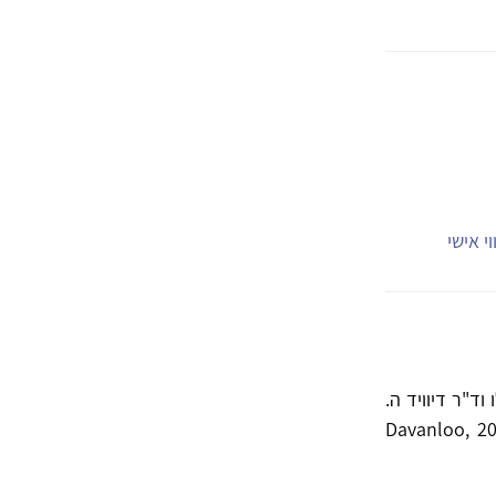
י אישי
ונלו וד"ר דיוויד ה.
את היסודות לטיפול ולחשיבה על קונפליקט, חרדה והגנות (Davanloo, 2000;