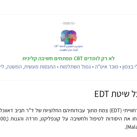
- פרסומת -
לא רק לומדים CBT מפתחים חשיבה קלינית
 בצפון • מוכר איט"ה • גמול השתלמות • התנסות מעשית, המשגה, ליוו
שיטת EDT
הטיפול הדינמי־חווייתי (EDT) צמח מתוך עבודותיהם החלוציות של ד"ר חביב דאו
מלאן, אשר הניחו 
Mala