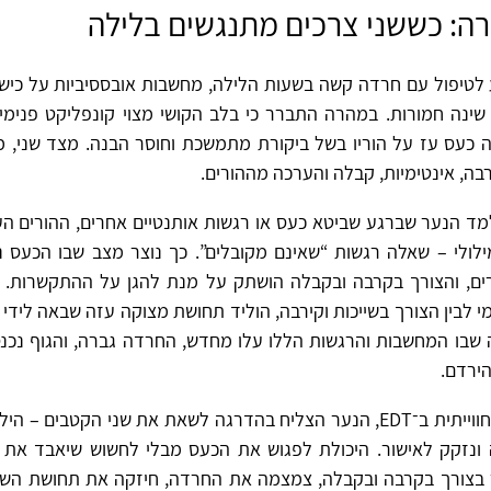
רה: כששני צרכים מתנגשים בלילה
 16 הגיע לטיפול עם חרדה קשה בשעות הלילה, מחשבות אובססיביות על כישל
 שינה חמורות. במהרה התברר כי בלב הקושי מצוי קונפליקט פנימ
ה כעס עז על הוריו בשל ביקורת מתמשכת וחוסר הבנה. מצד שני, מת
בה, אינטימיות, קבלה והערכה מההורים.
מד הנער שברגע שביטא כעס או רגשות אותנטיים אחרים, ההורים העב
ילולי – שאלה רגשות “שאינם מקובלים”. כך נוצר מצב שבו הכעס נ
ם, והצורך בקרבה ובקבלה הושתק על מנת להגן על ההתקשרות. ה
י לבין הצורך בשייכות וקירבה, הוליד תחושת מצוקה עזה שבאה לידי 
ה שבו המחשבות והרגשות הללו עלו מחדש, החרדה גברה, והגוף נכנס
ירדם.
דרך העבודה החווייתית ב־EDT, הנער הצליח בהדרגה לשאת את שני הקטבים 
נזקק לאישור. היכולת לפגוש את הכעס מבלי לחשוש שיאבד את 
 בצורך בקרבה ובקבלה, צמצמה את החרדה, חיזקה את תחושת השל