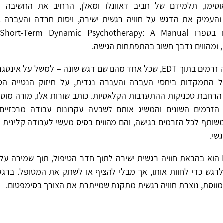
אוסימו, תלמידם של חביב דאוונלו ומאלן, הרחיב את החשיבה 
י, והעמיק את הדגש על חוויה רגשית ישירה, ויסות חרדה והעברה ב
רעיונותיו הוצגו בספרו rt-Term Dynamic Psychotherapy: A Manual
כיום קיימים כמה זרמים בתוך EDT, שכל אחד מהם שם דגש שונה – למשל על
, על התמקדות ביחסי העברה והעברה נגדית, על חיזוק הנטייה ה
הזרמים השונים והמשיג אותם לשבעה עקרונות עבודה מרכזיים.
ותף לכל הזרמים בגישה, והם מהווים בסיס מעשי לעבודה קלינית 
שי.
ייחודה של EDT הוא בהבאת חוויה רגשית ישירה לתוך חדר הטיפול, תוך שמירה ע
גש כדי לחוות אותו, אך מבלי להציף או לשתק את המטופל. ברגע
מווסת, נוצרת חוויה רגשית מתקנת שמייתרת את הצורך בסימפטום.