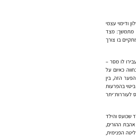
ון ודימוי עצמי
י מתמשך: מצד
קיים בו צורך
ירו לו מסר –
חווה כאיום על
פער הזה, בין
ביטוי בהפרעות
 לעוררות־יתר
– הילד שכועס והילד
אהבת ההורים,
יטה הפנימית,