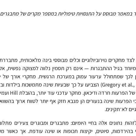
במאמר מבוסס על התנסויות טיפוליות במספר מקרים של מתבגרים
לצד מחקרים נוירוביולוגיים וכלים מבוססי בינה מלאכותית, מתבררת
מיוחד בגיל ההתבגרות — אינם רק תסמין נלווה למצוקה נפשית, אל
הא
ועמיתיה (Gregory et al., 2005) הצביעו על כך שבעיות שינה מתמשכות ביל
גים כי הפרעות שינה בנעורים הן מנבא חזק אף יותר לטווח ארוך בהשוו
יים לא־תקינים.
הות נתונים אלה בחיי היומיום: מתבגרים ומבוגרים צעירים מתלונ
בהירדמות, סיוטים, יקיצות תכופות או שינה עודפת. אך כאשר מק