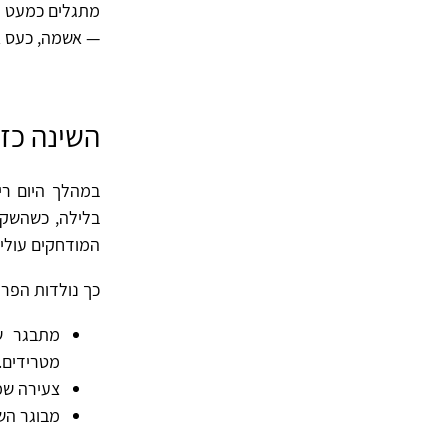
מתגלים כמעט תמ
— אשמה, כעס או
השינה כז
במהלך היום רי
בלילה, כשהשקט
המודחקים עולי
כך נולדות הפרע
מתבגר שמ
מטרידים.
צעירה שמ
מבוגר הש