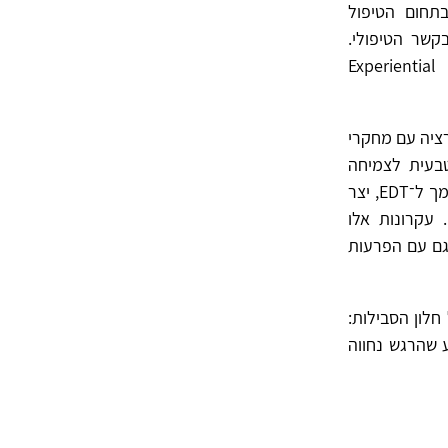
בתחום הטיפול
קשר הטיפולי.
Experiential Sho
 אינטגרציה עם מחקרי
טבעית לצמיחה
ובריאות, או על הרחבת טכניקות ההתערבות הקלאסיות. כותב שורות אלו, מורה מוסמך ל־EDT, יצר
 עקרונות אלו
גם עם הפרעות
ל חלון הסבילות:
 שהרגש נחווה