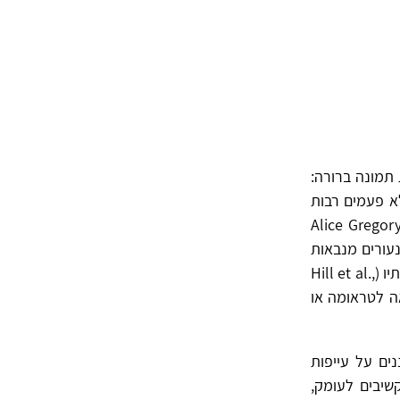
 תמונה ברורה:
א פעמים רבות
יתות הראשון לכך שמתחולל ערעור עמוק במערכת הרגשית. מחקרי אורך של Alice Gregory
דות ובנעורים מנבאות
הופעה עתידית של הפרעות חרדה ודיכאון. מחקר עדכני עוד יותר, בהובלת Hill ועמיתיו (Hill et al.,
אה לטראומה או
נים על עייפות
שיבים לעומק,