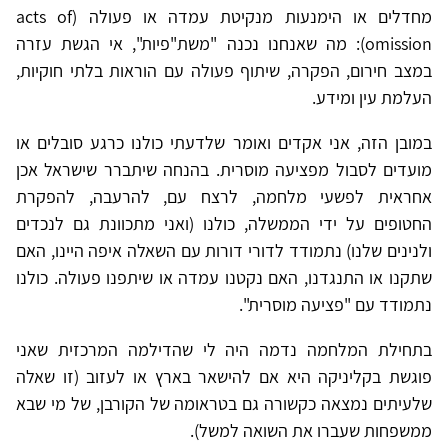
מחדלים או הימנעות מנקיטת עמדה או פעולה (acts of
omission): מה שאנחנו נכנה "משת"פיות", אי הגשת עזרה
במצב חירום, הפקרה, שיתוף פעולה עם הוראות בלתי חוקיות,
העלמת עין ומידע.
במובן הזה, אני אקדים ואומר שלדעתי כולנו כרגע סובלים או
מועדים לסבול מפציעה מוסרית. בהנחה שיתברר שישראל אכן
אחראית לפשעי מלחמה, לרצח עם, להרעבה, להפקרת
החטופים על ידי הממשלה, כולנו (ואני מתכוונת גם לנכדים
ולנינים שלנו) נתמודד לדורי דורות עם השאלה איפה היינו, האם
שתקנו או התנגדנו, האם נקטנו עמדה או שיתפנו פעולה. כולנו
נתמודד עם "פציעה מוסרית".
בתחילת המלחמה נדמה היה לי שהדילמה המרכזית שאני
פוגשת בקליניקה היא אם להישאר בארץ או לעזוב (זו שאלה
שלעיתים נמצאה כקשורה גם בטראומה של הקורבן, של מי שבא
ממשפחות שעברו את השואה למשל).