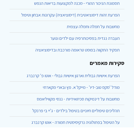
תסמונת הניכור ההורי - סכנה למקצועות בריאות הנפש
הפרעת זהות דיסוציאטיבית (דיסוציאציה) עקרונות אבחון וטיפול
מחשבות על חמלה וחמלה עצמית
העברה נגדית בפסיכותרפיה עם ילדים ונוער
תפקיד התקווה בפוסט טראומה מורכבת ובדיסוציאציה
סקירות מאמרים
הפרעת אישיות גבולית וארגון אישיות גבולי - אוטו פ' קרנברג
מודל 'סקס טוב-דיו' - מייקל א. מץ ובארי מקארתי
מחשבות על דינמיקות סכיזואידיות - ננסי מקוויליאמס
תהליכים טיפוליים חיוניים בטיפול בילדים - ג'יי בי פרנקל
על הטיפול בפתולוגיה נרקיסיסטית חמורה - אוטו קרנברג
הרצף בן ארבעת האשכולות ליחסי גוף-נפש - עזרא, המרמן, שחר