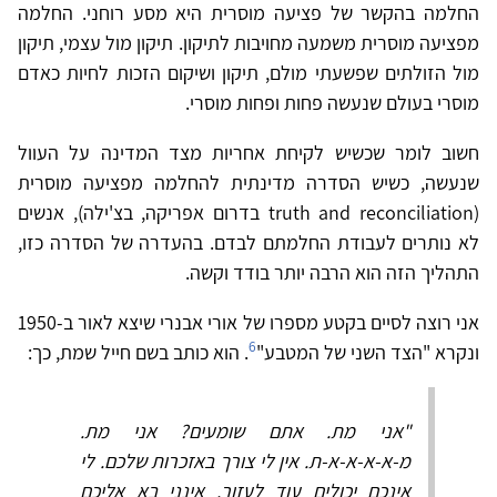
החלמה בהקשר של פציעה מוסרית היא מסע רוחני. החלמה
מפציעה מוסרית משמעה מחויבות לתיקון. תיקון מול עצמי, תיקון
מול הזולתים שפשעתי מולם, תיקון ושיקום הזכות לחיות כאדם
מוסרי בעולם שנעשה פחות ופחות מוסרי.
חשוב לומר שכשיש לקיחת אחריות מצד המדינה על העוול
שנעשה, כשיש הסדרה מדינתית להחלמה מפציעה מוסרית
(truth and reconciliation בדרום אפריקה, בצ'ילה), אנשים
לא נותרים לעבודת החלמתם לבדם. בהעדרה של הסדרה כזו,
התהליך הזה הוא הרבה יותר בודד וקשה.
אני רוצה לסיים בקטע מספרו של אורי אבנרי שיצא לאור ב-1950
6
ונקרא "הצד השני של המטבע"
. הוא כותב בשם חייל שמת, כך:
"אני מת. אתם שומעים? אני מת.
מ-א-א-א-א-ת. אין לי צורך באזכרות שלכם. לי
אינכם יכולים עוד לעזור. אינני בא אליכם