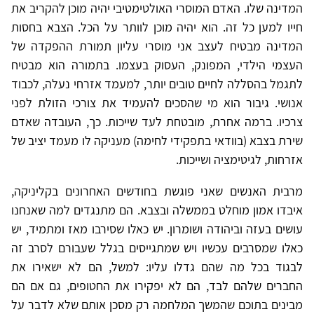
המדינה שלו. האדם המוסרי האולטימטיבי יהיה מוכן להקריב את
חייו למען כל זה. הוא יהיה מוכן לוותר על הכל. הצבא בחסות
המדינה מבטיח לעצב אני מוסרי עליון תמורת ההפקדה של
העצמי הילדי, המפונק, העסוק בעצמו. בתמורה הוא מבטיח
לתגמל בהסללה לחיים טובים יותר, למעמד אזרחי נעלה, לכבוד
אנושי. גיבור הוא מי שהסכים להעמיד את צורכי הזולת לפני
צרכיו. ברמה אחרת, מובטחת לעד שייכות. כך, העובדה שאדם
שירת בצבא (בוודאי בתפקידי לחימה) מעניקה לו מעמד יציב של
אזרחות, לגיטימציה ושייכות.
מרבית האנשים שאני פוגשת בחודשים האחרונים בקליניקה,
איבדו אמון מוחלט בממשלה ובצבא. הם מתנגדים למה שאנחנו
עושים בעזה וביהודה ושומרון. יש כאלו שסירבו מאז ומתמיד, יש
כאלו שמסרבים עכשיו ויש שמתגייסים בגלל שעבורם לסרב זה
לבגוד בכל מה שהם גדלו עליו: למשל, הם לא ישאירו את
החברים שלהם לבד, הם לא יפקירו את החטופים, גם אם הם
מבינים בתוכם שהמשך המלחמה רק מסכן אותם שלא לדבר על