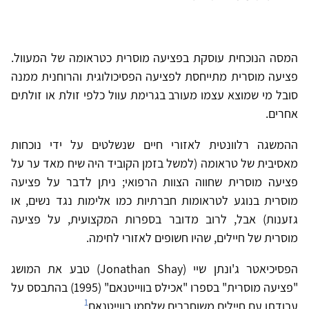
המסה הנוכחית עוסקת בפציעה מוסרית כטראומה של המעוול.
פציעה מוסרית מתייחסת לפציעה הפסיכולוגית והרוחנית ממנה
סובל מי שמוצא עצמו מעורב בגרימת עוול כלפי זולת או זולתים
אחרים.
ההמשגה רלוונטית לאזורי חיים שנשלטים על ידי נוכחות
מאסיבית של טראומה (למשל בזמן הקוביד היה שיח מאד ער על
פציעה מוסרית שחווה הצוות הרפואי; ניתן לדבר על פציעה
מוסרית בנוגע לטראומות חברתיות כמו אלימות נגד נשים, או
גזענות) אבל, לרוב מדובר בספרות המקצועית, על פציעה
מוסרית של חיילים, שהיו חשופים לאזורי לחימה.
הפסיכיאטר ג'ונתן שיי (Jonathan Shay) טבע את המושג
"פציעה מוסרית" בספרו "אכילס בווייטנאם" (1995) בהתבסס על
1
עבודתו עם חיילים משוחררים שלחמו בווייטנאם
.