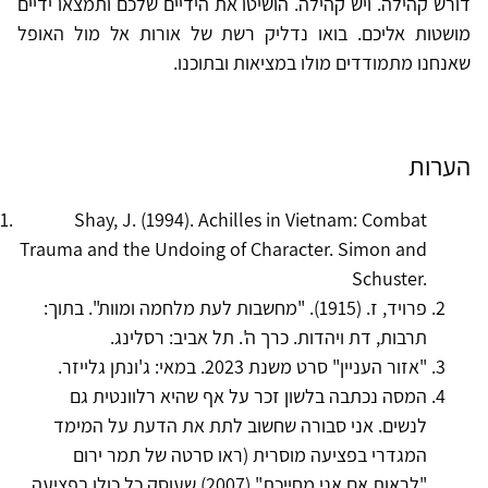
דורש קהילה. ויש קהילה. הושיטו את הידיים שלכם ותמצאו ידיים
מושטות אליכם. בואו נדליק רשת של אורות אל מול האופל
שאנחנו מתמודדים מולו במציאות ובתוכנו.
הערות
Shay, J. (1994). Achilles in Vietnam: Combat
Trauma and the Undoing of Character. Simon and
Schuster.
פרויד, ז. (1915). "מחשבות לעת מלחמה ומוות". בתוך:
תרבות, דת ויהדות. כרך ה'. תל אביב: רסלינג.
"אזור העניין" סרט משנת 2023. במאי: ג'ונתן גלייזר.
המסה נכתבה בלשון זכר על אף שהיא רלוונטית גם
לנשים. אני סבורה שחשוב לתת את הדעת על המימד
המגדרי בפציעה מוסרית (ראו סרטה של תמר ירום
"לראות אם אני מחייכת" (2007) שעוסק כל כולו בפציעה