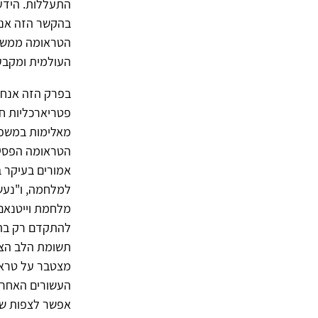
התעללות. הידע
בהקשר הזה אנח
הטראומה ממש כמ
העולמית ומקבע
בפרק הזה אנחנ
פטריארכליות חל
הטראומה הפסיכו
אמורים בעיקר 
למלחמה, ו"נעש
מלחמת וייטנאם
להתקדם רק בתמי
תשומת הלב הצי
מצטבר על טראו
העשורים האחרונ
אפשר לצפות שמ