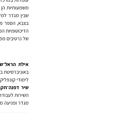
משמעותיות הן ע
שבין מגדר למל
בצבא, הספר מל
הדיכוטומיות הפ
של נרטיבים מפי
אילת הראל־של
באוניברסיטת בן
לימודי קונפליקט
שיר דפנה־תקו
השירות לעבודה 
מגדר ופגיעה מינ