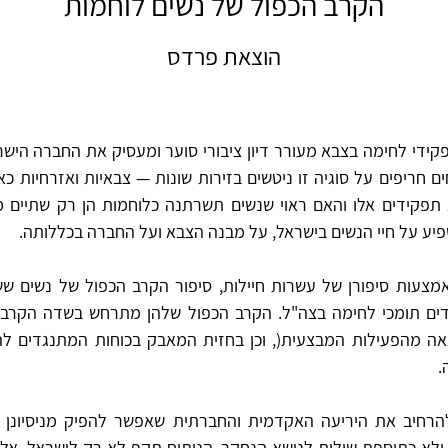
הקרב הכפול של נשים לוחמות
הוצאת פרדס
קידי לחימה בצבא מעורר דיון ציבורי סוער ומעסיק את החברה היש
חים חריפים על סוגיה זו ניטשים בזירות שונות — צבאיות ואזרחיות כ
תפקידים אלו והאם ראוי שנשים תשרתנה כלוחמות הן רק שתיים 
יע על חיי הנשים בישראל, על מבנה הצבא ועל החברה בכללותה.
מצעות סיפורן של עשרות חיילות, סיפור הקרב הכפול של נשים שש
ים תומכי לחימה בצה"ל. הקרב הכפול שלהן מתרחש בשדה הקרב )
ה מהפעילות המבצעית(, וכן בחזית המאבק בכוחות המתנגדים ל
.
רחיב את היריעה האקדמית והחברתית שאפשר להפיק מניסיונן ש
ולא כתוספת שולית לנושא הנחקר. הניתוח תקף לא רק לישראל, אלא