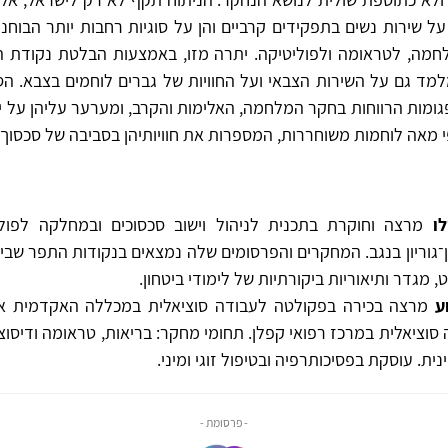
ל שירות נשים בתפקידים קרביים והן על סוגיות רחבות יותר הבוח
חמה, לטראומה ולפוליטיקה. יתרה מזו, באמצעות הבלטת נקודת 
מד גם על השירות הצבאי ועל החוויות של גברים לוחמים בצבא. ה
גומות הרווחות בחקר המלחמה, האלימות והקרב, ומערער עליהן על יד
 מאה לוחמות משוחררות, המספרות את חוויותיהן בסביבה של סכסוך
ו
מרצה וחוקרת בתכנית לניהול וישוב סכסוכים ובמחלקה לפול
־גוריון בנגב. המחקרים והפרסומים שלה נמצאים בנקודות התפר שבי
, מגדר ותיאוריות ביקורתיות של לימודי ביטחון.
ע
מרצה בכירה בפקולטה לעבודה סוציאלית במכללה האקדמית אש
סוציאלית במרכז רפואי קפלן. תחומי מחקר: בריאות, טראומה ודיסוצי
ית. עוסקת בפסיכותרפיה ובטיפול זוגי ומיני.
- פרסומת -