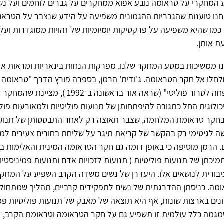
 המחקרי על טראומה נובע אפוא ממחקרים על גברים לוחמים ועל נשי
נו טוענות שהגבריּות ההגמונית משפיעה על הידע שנצבר על הטראו
ו שהיא משפיעה על פרקטיקות יומיומיות של זהויות ממוגדרות ועל 
ת אותן.
ו ממשיכות במסע המחקר שלנו, מפרקות הנחות בינאריות ומראות איך
חלו אל חקר הטראומה. ג'ודית' הרמן, בספרה פורץ הדרך "טראומה 
מאלימות במשפחה לטרור פוליטי" (שראה אור בראשונה ב־1992
לוגית החל כתגובה להיפתחותן של תנועות פוליטיות ולמאורעות פולי
בחקר טראומת המלחמה, שצבר תאוצה רק לאחר התבססותן של תנוע
ה לגיטימי רק בהקשר של קריאת תיגר על שליחת בחורים צעירים למ
. הרמן מוסיפה כי באופן דומה גם חקר הטראומה המינית והאלימות
כתן של תנועות פוליטיות ( תנועות לזכויות אדם ותנועות פמיניסטי
בורית לנושאים אלו. היעדרן של נשים משדה הקרב השפיע על המחקר
מה. כניסתן ההדרגתית של נשים לתפקידים קרביים, תהליך שמתחולל
ים בארצות שונות, אף היא תוצאה של מאבק של תנועות פוליטיות פמי
גמה כלל עולמית זו תשפיע גם על חקר הטראומה וטראומת הקרב, א