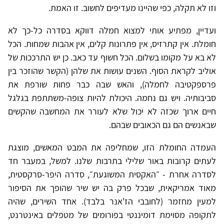
וזו לא תקלה, כפי שהיינו מעדיפים לחשוב. זו האמת.
ועדיין, מפתיע אותי למצוא חמלה דווקא בסדרה כל-כך לא
חומלת. אין קתרזיס, אין פתרונות קלים, אין אהבות שמחות. הכל
לא בא על מקומו בשלום. הכל חשוף עד כאב. כן יש התרככות של
אוליב לקראת הסוף. השנים עושות את שלהן (הקשר שהוזכר בין
פרספקטיבה לחמלה), והאש שבה כבר פחות שורפת את
סביבותיה. ויש גם נחמה. היכולת להיות צופה-משתתפת בגלגל
חיים ארוך שכזה לא יכול שלא לעורר את המחשבה שהקשים
שבאנשים הם גם הכאובים שבהם.
העמדה החומלת הזו, שמחליפה את המבט המאשים, מוצגת
לעתים קרובות באור שלילי בתרבות שלנו. למשל, במעבר חד
לסדרה אחרת - ״האקסית המשוגעת״, סדרה היפר-סרקסטית,
מאוד אמריקאית, שבכל פרק בה יש שיר שהופך את הסיפור
למעין מחזמר (לחובבי הז'אנר בלבד). אחד השירים, שהיה
לתקופה מסוימת דומיננטי בפורומים של מטפלים באינטרנט,