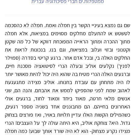
ממטפלות.ים חברי פסיכולוגיה עברית
שם גם נמצא בעיניי הקשר בין חמלה ואמת. חמלה לא כהסכמה
לטשטש או להתעלם מחלקים מסוימים במציאות, אלא חמלה
מתוך ההכרה ומתוך הראייה המפוכחת דווקא של כל מה שקטן
וקטנוני ובזוי ועלוב במציאות, וגם בנו. בנכונות לראות את
החלקים האלה בי, ובכל אדם אחר. ברגע קריטי בסדרה (ספוילר
לפניך) נקלעים אוליב ובעלה הנרי לסיטואציה מסכנת חיים,
וברגעים האלה הנרי מטיח בה שהוא היה יכול להיות מאושר יותר
לו היה מתחתן עם עובדת בחנותו. אוליב מצידה מתגעגעת
לאהוב שמת לפני שהספיקו לממש את אהבתם. והנה הם, שני
אנשים מלאי חרטה, מאוד ביחד ומאוד לחוד, ברגעים אולי
האחרונים בחייהם. הם מתבוננים אחד בשניה מספר רגעים,
כשהמילים הקשות האלו עדיין תלויות באויר, ואז פורצים בצחוק
גדול. היא? צוחקת אוליב, היא היתה עולה לך על העצבים! הנרי
מצידו נקרע מצחוק- הוא לא היה שורד אותך שבוע! כמה חמלה