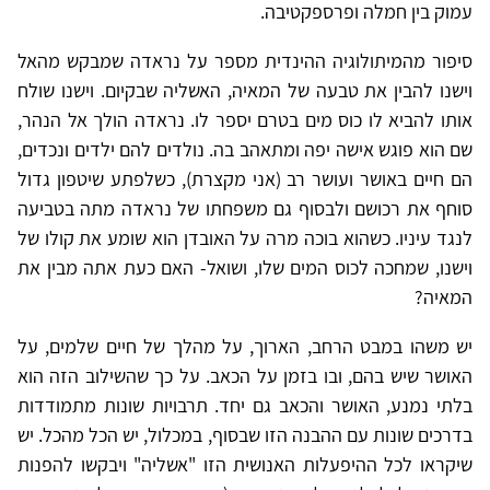
עמוק בין חמלה ופרספקטיבה.
סיפור מהמיתולוגיה ההינדית מספר על נראדה שמבקש מהאל
וישנו להבין את טבעה של המאיה, האשליה שבקיום. וישנו שולח
אותו להביא לו כוס מים בטרם יספר לו. נראדה הולך אל הנהר,
שם הוא פוגש אישה יפה ומתאהב בה. נולדים להם ילדים ונכדים,
הם חיים באושר ועושר רב (אני מקצרת), כשלפתע שיטפון גדול
סוחף את רכושם ולבסוף גם משפחתו של נראדה מתה בטביעה
לנגד עיניו. כשהוא בוכה מרה על האובדן הוא שומע את קולו של
וישנו, שמחכה לכוס המים שלו, ושואל- האם כעת אתה מבין את
המאיה?
יש משהו במבט הרחב, הארוך, על מהלך של חיים שלמים, על
האושר שיש בהם, ובו בזמן על הכאב. על כך שהשילוב הזה הוא
בלתי נמנע, האושר והכאב גם יחד. תרבויות שונות מתמודדות
בדרכים שונות עם ההבנה הזו שבסוף, במכלול, יש הכל מהכל. יש
שיקראו לכל ההיפעלות האנושית הזו "אשליה" ויבקשו להפנות