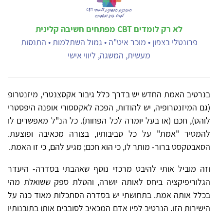
לא רק לומדים CBT מפתחים חשיבה קלינית
פרונטלי בצפון • מוכר איט"ה • גמול השתלמות • התנסות
מעשית, המשגה, ליווי אישי
בנרטיב האמת החדש יש בדרך כלל גיבור אקסצנטרי, מיזנטרופ
(גם המיזנטרופיה, יש להודות, הפכה לאקססורי אופנה היפסטרי
לוהט), חכם (או בעל יומרה לכל הפחות). כל הנ"ל מאפשרים לו
להמטיר "אמת" על כל סביבותיו, בצורה מכאיבה ופוצעת.
הסאבטקסט ברור- מותר לו, כי הוא חכם; מגיע להם, כי זו האמת.
וזה מוביל אותי להיבט מרכזי נוסף שאהבתי בסדרה- היעדר
הגלוריפיקציה ביחס לאותה יושרה, והטלת ספק ששואלת מהי
בכלל אותה אמת. בתחושתי יש בסדרה הסתכלות מאוד כנה על
הישירות הזו. הנרטיב לפיו אדם המכאיב לסובבים אותו בתובנותיו