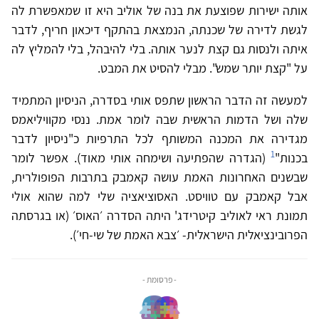
אותה ישירות שפוצעת את בנה של אוליב היא זו שמאפשרת לה
לגשת לדירה של שכנתה, הנמצאת בהתקף דיכאון חריף, לדבר
איתה ולנסות גם קצת לנער אותה. בלי להיבהל, בלי להמליץ לה
על "קצת יותר שמש". מבלי להסיט את המבט.
למעשה זה הדבר הראשון שתפס אותי בסדרה, הניסיון המתמיד
שלה ושל הדמות הראשית שבה לומר אמת. ננסי מקוויליאמס
מגדירה את המכנה המשותף לכל התרפיות כ"ניסיון לדבר
1
בכנות"
(הגדרה שהפתיעה ושימחה אותי מאוד). אפשר לומר
שבשנים האחרונות האמת עושה קאמבק בתרבות הפופולרית,
אבל קאמבק עם טוויסט. האסוציאציה שלי למה שהוא אולי
תמונת ראי לאוליב קיטרידג' היתה הסדרה ׳האוס׳ (או בגרסתה
הפרובינציאלית הישראלית- ׳צבא האמת של שי-חי׳).
- פרסומת -