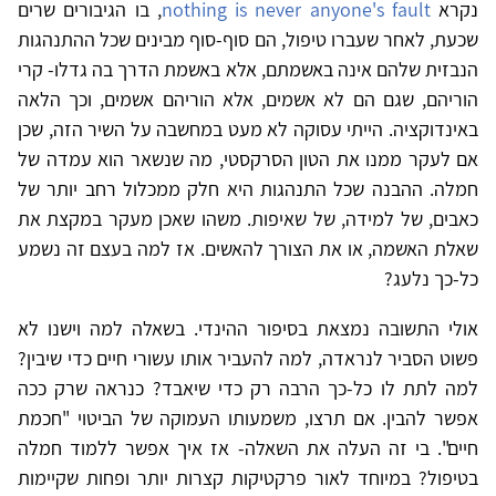
נקרא
nothing is never anyone's fault
, בו הגיבורים שרים
שכעת, לאחר שעברו טיפול, הם סוף-סוף מבינים שכל ההתנהגות
הנבזית שלהם אינה באשמתם, אלא באשמת הדרך בה גדלו- קרי
הוריהם, שגם הם לא אשמים, אלא הוריהם אשמים, וכך הלאה
באינדוקציה. הייתי עסוקה לא מעט במחשבה על השיר הזה, שכן
אם לעקר ממנו את הטון הסרקסטי, מה שנשאר הוא עמדה של
חמלה. ההבנה שכל התנהגות היא חלק ממכלול רחב יותר של
כאבים, של למידה, של שאיפות. משהו שאכן מעקר במקצת את
שאלת האשמה, או את הצורך להאשים. אז למה בעצם זה נשמע
כל-כך נלעג?
אולי התשובה נמצאת בסיפור ההינדי. בשאלה למה וישנו לא
פשוט הסביר לנראדה, למה להעביר אותו עשורי חיים כדי שיבין?
למה לתת לו כל-כך הרבה רק כדי שיאבד? כנראה שרק ככה
אפשר להבין. אם תרצו, משמעותו העמוקה של הביטוי "חכמת
חיים". בי זה העלה את השאלה- אז איך אפשר ללמוד חמלה
בטיפול? במיוחד לאור פרקטיקות קצרות יותר ופחות שקיימות