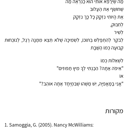
מַה שֶּׁיְּרַפֵּא אוֹתִי הוּא כַּנִּרְאֶה מַה
שֶּׁחוֹשֵׂף אֶת הֶעָלוּב
אֶת הֱיוֹתִי נִזְקָק כָּל כָּךְ נִזְקָק
לְחִבּוּק,
לְשִׁיר
לְבֹקֶר לְהִתְפַּלֵּשׁ בְּתוֹכוֹ, לִשְׂמִיכָה שֶׁלֹּא תֵּצֵא מִמֶּנָּה רֶגֶל, לְנוֹכְחוּת
קְבוּעָה כְּמוֹ הַשַּׁבָּת
לִשְׁאֵלוֹת כְּמוֹ
"אֵיפֹה אַתָּה? הֵכַנְתִּי לְךָ מִיץ תַּפּוּזִים"
אוֹ
"אֲנִי בַּמַּאֲפִיָּה, יֵשׁ מַשֶּׁהוּ שֶׁבִּמְיֻחָד אַתָּה אוֹהֵב?"
מקורות
1. Samoggia, G. (2005). Nancy McWilliams: