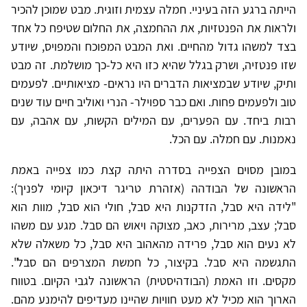
הייתה ברגע הזה בעיניי. חמלה עצמית וזוגית. מבט שמוכן להכיר
ולראות את הפנטזיות, את ההחמצה, את החלום שטיפח כל אחד
בצד למשהו גדול מהחיים. ואת המבט המפוכח והמפויס, שיודע
שזו פנטזיה, ושרק בגלל שהיא כזו היא כל-כך מושלמת. זה מבט
ותיק, שיודע שבמציאות הדברים היו נראים- מציאותיים. לפעמים
טוב ולפעמים פחות. ואם כבר ספוילר- הנרי ואוליב חיים עוד שנים
רבות ביחד. עם הפערים, עם המילים הקשות, עם אהבה, עם
נאמנות. עם חמלה. עם הכל.
במובן מסוים הצפייה בסדרה היתה קצת כמו צפייה באמת
הראשונה של הבודהה (אזהרת טריגר דיכאון קיומי לפניך):
"לידה היא סבל, הזדקנות היא סבל, חולי הוא סבל, מוות הוא
סבל; עצב, מרירות, כאב, מצוקה ויאוש הם סבל. מגע עם משהו
לא נעים הוא סבל, פרידה מהאהוב היא סבל, כל משאלה שלא
התגשמה היא סבל. בקיצור, כל חמשת המצרפים הם סבל".
מקסים. וזו האמת (הבודהיסטית) הראשונה לגבי הקיום. בטווח
הארוך הוא מכיל לא מעט חוויות שהיינו מעדיפים להימנע מהם.