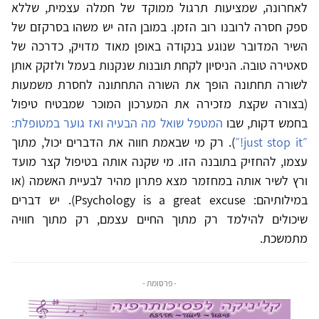
לאחרונה, שמציעות תרגול ממוקד של חמלה עצמית, שללא
ספק חסרה לרובנו רוב הזמן. במובן הזה יש משהו בסרקזם של
השיר המדובר שנוגע בנקודה באופן מאוד מדויק, כדרכה של
סאטירה טובה. הניסיון לקחת תובנות שנקנות בעמל ולזקק אותן
לשורה תחתונה הופך את השורה התחתונה לחסרת משמעות
(בצורה שקצת מזכירה את המערכון המוכר שמבטיח טיפול
בחמש דקות, שבו
המטפל שואל מה הבעיה ואז גוער במטופלת:
״just stop it!״
). רק מי שבאמת חווה את הדברים יכול, מתוך
עצמו, להחזיק בתובנה הזו. מי שקנה אותה בטיפול קצר מועד
ורץ לשיר אותה במחזמר מצא פתרון מהיר לבעיית האשמה (או
במילותיהם: Psychology is a great excuse). יש דברים
שיכולים להילמד רק מתוך החיים עצמם, רק מתוך חוויה
מתמשכת.
- פרסומת -