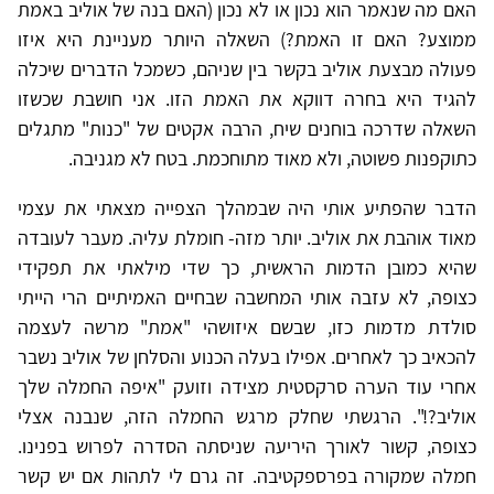
האם מה שנאמר הוא נכון או לא נכון (האם בנה של אוליב באמת
ממוצע? האם זו האמת?) השאלה היותר מעניינת היא איזו
פעולה מבצעת אוליב בקשר בין שניהם, כשמכל הדברים שיכלה
להגיד היא בחרה דווקא את האמת הזו. אני חושבת שכשזו
השאלה שדרכה בוחנים שיח, הרבה אקטים של "כנות" מתגלים
כתוקפנות פשוטה, ולא מאוד מתוחכמת. בטח לא מגניבה.
הדבר שהפתיע אותי היה שבמהלך הצפייה מצאתי את עצמי
מאוד אוהבת את אוליב. יותר מזה- חומלת עליה. מעבר לעובדה
שהיא כמובן הדמות הראשית, כך שדי מילאתי את תפקידי
כצופה, לא עזבה אותי המחשבה שבחיים האמיתיים הרי הייתי
סולדת מדמות כזו, שבשם איזושהי "אמת" מרשה לעצמה
להכאיב כך לאחרים. אפילו בעלה הכנוע והסלחן של אוליב נשבר
אחרי עוד הערה סרקסטית מצידה וזועק "איפה החמלה שלך
אוליב?!". הרגשתי שחלק מרגש החמלה הזה, שנבנה אצלי
כצופה, קשור לאורך היריעה שניסתה הסדרה לפרוש בפנינו.
חמלה שמקורה בפרספקטיבה. זה גרם לי לתהות אם יש קשר