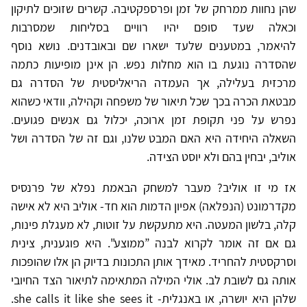
שהן נחוות ממרחק של זמן ופרספקטיבה. קשרים שזוכים לתיקון
וכאלה שעד סופם יהיו רוויים בסליחות שמסרבות
להיאמר, במטענים שלעד ישארו שם ובאובדנים. נושא נוסף
שהסדרה נוגעת בו הוא מחלות נפש. הן אינן מופיעות כתמה
מרכזית בעלילה, אך העמדה הריאליסטית של הסדרה גם
מבטאת הכרה בכך שכל תיאור של משפחה וקהילה, וודאי כשהוא
נפרש על פני תקופת זמן ארוכה, יכלול גם אנשים פגועים.
השאלה היחידה היא האם המבט שלנו, וגם זה של הסדרה ושל
אוליב, יבחין בהם ולא יוסט הצידה.
אז מי זו אוליב? מעבר למשחק הבאמת נפלא של פרנסיס
מקדרמונט (הנפלאה) אפיון הדמות הוא חד- אוליב היא לא אישה
קלה, בלשון המעטה. היא מתעקשת על זוטות, לא מעגלת פינות,
גם אם זה אומר לקרוא לבנה ”ממוצע". היא פוגענית, צינית
וסרקסטית להחריד. מאידך אותן התכונות בדיוק הן אלו שהופכות
אותה גם לשובת לב. אולי המילה המתאימה לתיאור הצד החיובי
שלהן היא יושרה, או באנגלית- she calls it like she sees it.