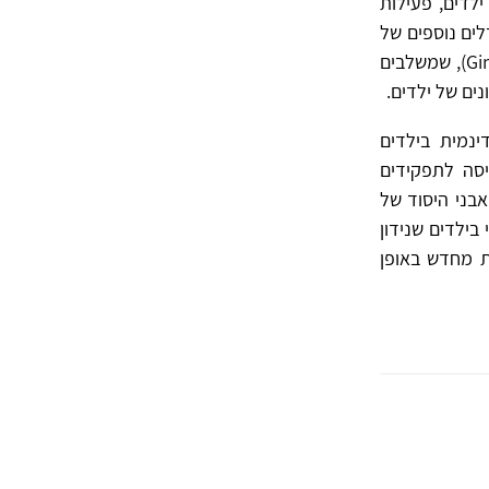
לדים, פעילות
ת ה 60 וה-70 הוצגו מספר מודלים נוספים של
טיפול קבוצתי בילדים (למשל: Ginott, 1961; Foulkes & Antony, 1973; Sugar, 1974), שמשלבים
נים של ילדים.
ינמית בילדים
יסה לתפקידים
 מאבני היסוד של
טיפול הקבוצתי בילדים שנידון
ת מחדש באופן