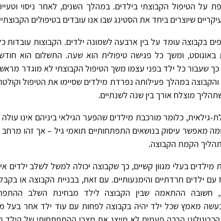
 על הטיפול הקבוצתי בילדים. במהלך השנים, לאחר ניסוי וטעייה,
יקריים שיוצרים ביחד את הסטינג שבו אנו עובדים בטיפולים הקבוצתיי
 בקבוצה עומד על בין ארבעה לשמונה ילדים. הקבוצות עובדות כל
באוגוסט, ומשך כל פגישה טיפולית הוא שעה. התשלום הוא חודשי
כך שעבור כל ילד בפני עצמו משך הטיפול הקבוצתי לא מוגדר מראש
 והקבוצה במהלך פעילותה נפרדת מילדים שסיימו את הטיפול וקולטת
שתהליך מוצלח אורך בין שנה לשנתיים.
-גילאית, כלומר מורכבת מילדים שהפער הגילאי ביניהם אינו עולה 
מה מאפשר עיסוק בנושאים התפתחותיים תואמי גיל – אך זהו מרחב ג
הליך הקמת הקבוצה.
מילדים בעלי מגוון קשיים, כך שקבוצה יכולה למשל לשלב ילדים אי
ז עם ילדים חרדתיים והימנעותיים. עם זאת, בבניית הקבוצה או בקב
, חשובה ההתאמה שבין הקבוצה לילד מבחינת השלב ההתפתחו
ונעשה מאמץ שכל ילד יהיה בקבוצה לפחות עם עוד ילד אחר בעל מא
ל הכרונולוגי הרבה פעמים לא מייצג את מצבו ההתפתחותי של הילד 