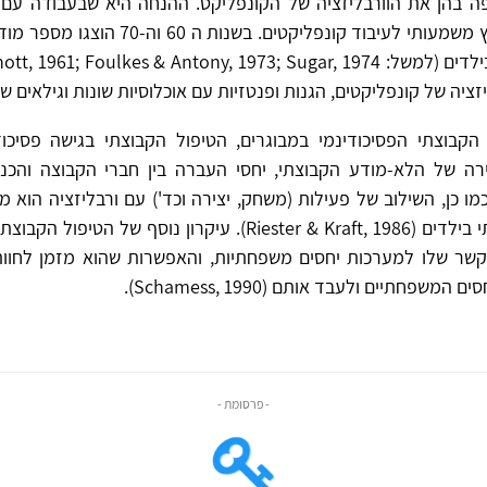
 בהן את הוורבליזציה של הקונפליקט. ההנחה היא שבעבודה עם י
כזאת הינה ערוץ משמעותי לעיבוד קונפליקטים. בשנו
יה של קונפליקטים, הגנות ופנטזיות עם אוכלוסיות שונות וגילאים שו
הקבוצתי הפסיכודינמי במבוגרים, הטיפול הקבוצתי בגישה פסיכוד
ה של הלא-מודע הקבוצתי, יחסי העברה בין חברי הקבוצה והכנ
Bion, 19). כמו כן, השילוב של פעילות (משחק, יצירה וכד') עם ורבליזציה הוא
הטיפול הקבוצתי בילדים (Riester & Kraft, 1986). עיקרון נוסף של ה
שר שלו למערכות יחסים משפחתיות, והאפשרות שהוא מזמן לחוו
משפחתיים ולעבד אותם (Schamess, 1990).
- פרסומת -