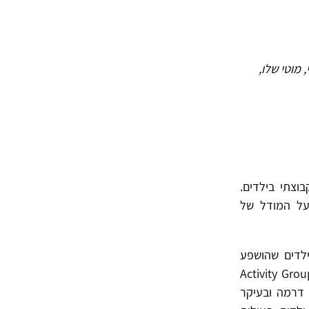
מוטי שלו,
וצתי בילדים.
על המודל של
לדים שהושפע
 פסיכואנליטית (Slavson, 1943). הטיפול נקרא טיפול בקבוצת פעילות (Activity Group
ה, דרמה ובעיקר