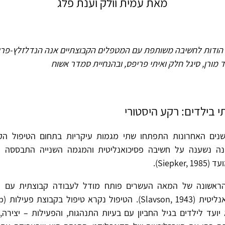
מאת עמית וולק וענת פלג
הודות לחשיבה משותפת עם המטפלים הקבוצתיים אנה הנדלזלץ-פרי, 
 מורן, סיגל חלק ואיתי פריפס, ובהנחיית סמדר אשוח
י בילדים: רקע היסטורי
ים האחרונות התפתחו שתי מגמות עיקריות בתחום הטיפול הקב
ה נשענה על חשיבה פסיכואנליטית והמגמה השנייה התבססה 
Siepke).
ראשונה של המאה העשרים פותח מודל לעבודה קבוצתית עם י
מחשיבה
T), הוא יועד לילדים בגיל החביון עם בעיות התנהגות, והפעילות – יציר