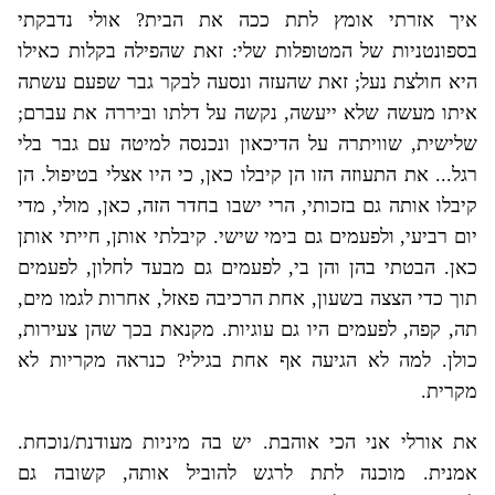
איך אזרתי אומץ לתת ככה את הבית? אולי נדבקתי
בספונטניות של המטופלות שלי: זאת שהפילה בקלות כאילו
היא חולצת נעל; זאת שהעזה ונסעה לבקר גבר שפעם עשתה
איתו מעשה שלא ייעשה, נקשה על דלתו וביררה את עברם;
שלישית, שוויתרה על הדיכאון ונכנסה למיטה עם גבר בלי
רגל... את התעוזה הזו הן קיבלו כאן, כי היו אצלי בטיפול. הן
קיבלו אותה גם בזכותי, הרי ישבו בחדר הזה, כאן, מולי, מדי
יום רביעי, ולפעמים גם בימי שישי. קיבלתי אותן, חייתי אותן
כאן. הבטתי בהן והן בי, לפעמים גם מבעד לחלון, לפעמים
תוך כדי הצצה בשעון, אחת הרכיבה פאזל, אחרות לגמו מים,
תה, קפה, לפעמים היו גם עוגיות. מקנאת בכך שהן צעירות,
כולן. למה לא הגיעה אף אחת בגילי? כנראה מקריות לא
מקרית.
את אורלי אני הכי אוהבת. יש בה מיניות מעודנת/נוכחת.
אמנית. מוכנה לתת לרגש להוביל אותה, קשובה גם