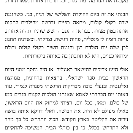
מקבלת את הנורמה ומתרגלת, וכל תרבות אחרת נשארת זרה.
הבנתי את זה ביום ההולדת השלישי של דניה, בגן. כשהגננת
שרה בקולי קולות, מחאה כפיים ודרשה מהילדים לחקות
אותה בטון מצווה. כבר אז התגנב החשש שדניה תהיה אחרת,
פחות דומה לי מנטלית, פחות רגישה. וצדקתי. וכשדניה תחגוג
לבן שלה יום הולדת בגן והגננת תשיר בקולי קולות וכולם
ימחאו כפיים, היא לא תתבונן בה באותה ביקורתיות.
אולי היינו צריכים להישאר באנגליה. אז היה נחסך ממני היום
הראשון בבית ספר ישראלי. בחצאית פרחונית, מגוהצת
ואלגנטית ובנעלי בובה מבריקות הרגשתי מפגרת לגמרי. עוד
באותו יום הבהרתי לאמא שאנחנו הולכות לקנות בגדים כמו
של כולם. ומאז, בכל יום, רציתי למחוק את היום הראשון,
כאילו מעולם לא היה. את הבושה. ואולי דווקא אותה בושה
זירזה את הקליטה בארץ הקודש. הכול התרחש כל כך מהר
ולא התרחש בכלל. כי בין כותלי הבית המשיכה להתקיים