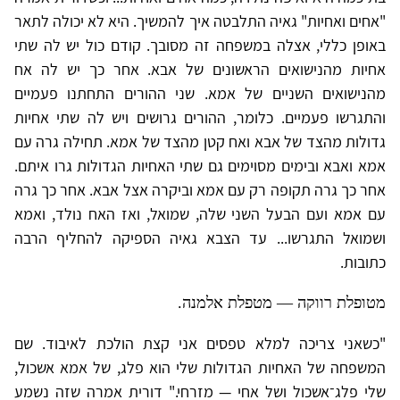
"אחים ואחיות" גאיה התלבטה איך להמשיך. היא לא יכולה לתאר
באופן כללי, אצלה במשפחה זה מסובך. קודם כול יש לה שתי
אחיות מהנישואים הראשונים של אבא. אחר כך יש לה אח
מהנישואים השניים של אמא. שני ההורים התחתנו פעמיים
והתגרשו פעמיים. כלומר, ההורים גרושים ויש לה שתי אחיות
גדולות מהצד של אבא ואח קטן מהצד של אמא. תחילה גרה עם
אמא ואבא ובימים מסוימים גם שתי האחיות הגדולות גרו איתם.
אחר כך גרה תקופה רק עם אמא וביקרה אצל אבא. אחר כך גרה
עם אמא ועם הבעל השני שלה, שמואל, ואז האח נולד, ואמא
ושמואל התגרשו... עד הצבא גאיה הספיקה להחליף הרבה
כתובות.
מטופלת רווקה — מטפלת אלמנה.
"כשאני צריכה למלא טפסים אני קצת הולכת לאיבוד. שם
המשפחה של האחיות הגדולות שלי הוא פלג, של אמא אשכול,
שלי פלג־אשכול ושל אחי — מזרחי." דורית אמרה שזה נשמע