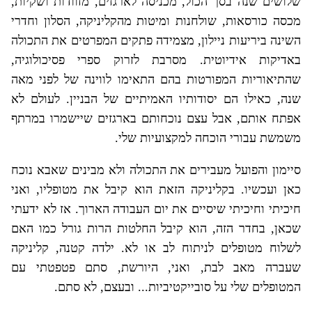
שלושים שנה בסך הכול, מכניסה לארגזים, מזוודות ושקיות,
מכסה כורסאות, שולחנות ומיטות מהקליניקה, הסלון וחדרי
השינה ביריעות ניילון, מצמידה פתקים המפרטים את התכולה
באדיקות אידיוטית. מסרבת לזרוק ספרי פסיכולוגיה,
שהתיאוריות המפורטות בהם התאימו לווינה של לפני מאה
שנה, כאילו הם יסודותיו האמיתיים של הבניין. לעולם לא
אפתח אותם, אבל עצם נוכחותם בארגזים שיישמרו במרתף
משמשת עבורי הוכחה למקצועיות שלי.
סיימון והפועל מעבירים את התכולה ולא מבינים שאבא נוכח
כאן ועכשיו. בקליניקה הזאת הוא קיבל את מטופליו, ואני
חיכיתי וחיכיתי שיסיים את יום העבודה הארוך. אז לא ידעתי
שכאן, בחדר הזה, הוא קיבל החלטות הרות גורל כמו האם
לשלוח מטופלים לניתוח לב או לא. ילדה קטנה, קליניקה
שעברה מאב לבת, ואני, היורשת, סתם פטפטתי עם
המטופלים שלי על סובייקטיביות... ובעצם, לא סתם.