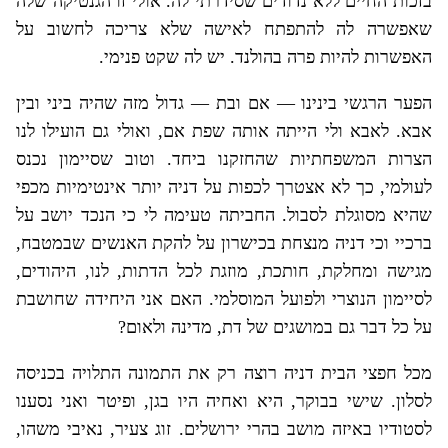
בזכות החיים ללא נדודים שסידרתי לה. אולי זו הגנטיקה שלה
שאפשרה לה להתפתח לאישה שלא צריכה לחשוב על
האפשרות להיות פרה בהולנד. יש לה שקט פנימי.
הפער הרגשי בינינו — אם ובת — גדול מזה שהיה ביני ובין
אבא. לאבא ולי הייתה אותה שפת אם, ואולי גם הועילו לנו
הצרות המשפחתיות שהחזקנו ביחד. וטוב שסיימון נכנס
לעולמי, כך לא אצטרך לכפות על דניה יותר אינטימיות מכפי
שהיא מסוגלת לסבול. החביתה טעימה לי כי הנכד יושב על
ברכיי וכי דניה מנצחת בכישרון על להקת האנשים שבמטבח,
מגישה ומחלקת, חותכת, מוזגת לכל הדתות, לנו, היהודים,
לסיימון הנוצרי ולפועל המוסלמי. האם אני היחידה שחושבת
על כל דבר גם במושגים של דת, מדינה ולאום?
מכל חפצי הבית דניה רוצה רק את התמונה התלויה בכניסה
לסלון. שישי בבוקר, היא ואחיה היו בגן, ופיטר ואני נסענו
לסטודיו באיזה מושב בהרי ירושלים. זוג צעיר, נאיבי משהו,