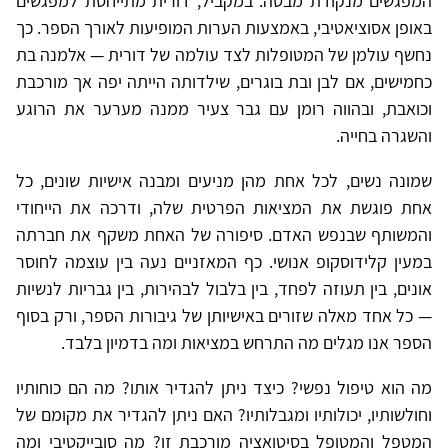
המפגשים מנקודת מבטה. במקביל, דורית מתייחסת למפגשים
באופן אסוציאטיבי, באמצעות הערות המופיעות לאורך הספר. כך
נחשף עולמן של המטופלות לצד עולמה של דורית — אלמנה בת
כחמישים, אם לבן ובת בוגרים, שילדותה הייתה יפה אך מורכבת
וכואבת, ובהווה רומן עם גבר צעיר ממנה מערער את הרוגע
והשגרה בחייה.
שמונה נשים, לכל אחת מהן מניעים ומבנה אישיות שונים, כל
אחת פוגשת את המציאות הפרטית שלה, ודרכה את הייחודי
והמשותף שבנפש האדם. סיפורה של האחת משקף את חברתה
במעין קלידוסקופ אנושי. כף המאזניים נעה בין עוצמה לחוסר
אונים, בין תעוזה לפחד, בין בלבול לבהירות, בין גבריות לנשיות
— כל אחד מאלה שזורים באישיותן של גיבורות הספר, ורק בסוף
הספר אנו מגלים מה התרחש במציאות ומה בדמיון בלבד.
מה הוא טיפול נפשי? כיצד ניתן להגדיר אותו? מה הם כוחותיו
וחולשותיו, יכולותיו ומגבלותיו? האם ניתן להגדיר את מקומם של
המטפל והמטופל בסיטואציה מורכבת זו? מה סובייקטיבי ומה