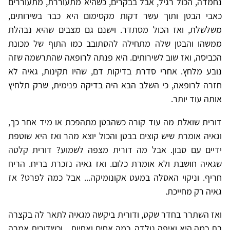
נחמדה, הכול רגיל, אבל בבקרים, כשהיא מתעוררת, מתעוררים
כאבי הבטן ותוך עשר דקות מקסימום היא כבר בשירותים,
משלשלת, ואז הכול מסתדר. וישנם גם מצבים שהיא נבהלת
ממשהו והבטן שלה מתחילה להסתובב כמו התוף של מכונת
הכביסה, ואז שוב לשירותים. היא פנתה לרופאה שהתרשמה שזה
נובע מלחץ. אחרי סדרת בדיקות דם, שהיו תקינות, גאיה לא
חזרה לרופאה, כי השלב הבא היה בדיקה פנימית, שרק תלחיץ
אותה עוד יותר.
דורית שואלת מה עוד קורה כשהבטן מתהפכת או מיד אחר כך,
וגאיה אומרת שיש קוצים בבטן והכול יוצא מהר ואז היא שוטפת
ידיים עם סבון. אבל מה דורית מצפה לשמוע? דורית קלטה
שגאיה חושבת ולא אומרת כלום. ואז גאיה נזכרת בריח. הריח
חריף. וניקוי האסלה במעט אקונומיקה... אבל כמה לפרט? אז
גאיה רק מחייכת.
ואז השתרר בחדר שקט, ודורית ביקשה מגאיה לתאר לה בקצרה
בת כמה היא ואיפה נולדה, כמה אחים ואחיות... וכשדורית אמרה