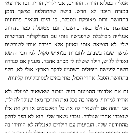
אנגליה במלוא הדרה. ההורים, אבי ילדיי, הוריו. גטו אירופאי
במזרח תיכון לא חדש. בושה שהתחלפה במשך הזמן
בתחושת זרות מאופקת ונסבלת, כי היום חצאית פרחונית
מגוהצת בהחלט באה בחשבון, וגם מטופלת כמו סנדרה,
אנגלייה מבולבלת שהפגישה אותי עם המולקולות הבריטיות
שלי, לא הוציאה אותי מאיזון אלא חיברה אותי לשורשים
למשך שעה בשבוע, לחברות בג'ואיש סקול, למרחבי הדשא
ואפילו לג'וש, הילד ששלח לי מכתב אהבה. מעניין אם סנדרה
תשוב לפגישה טיפולית כשתגיע לבקר בארץ? אולי לא, תלוי
בתחושת הסבל. אחרי הכול, מתי באים לפסיכולוגית קלינית?
גם את אלבומי התמונות דניה מוכנה שאשאיר למעלה ולא
אוריד למרתף. משהו בה בכל זאת התרכך מאז שנולד לה ילד.
אני תוהה אם להשאיר לה את כל האלבומים או רק את אלו
שנצברו אחרי שנולדה. עברי נשאר שלי, הוא לא הפך לחלק
מהתודעה שלה. הנסיעות עם הילדים לאנגליה לא הותירו בה
את החותם המיוחל. עד שוויתרתי. והיא אפילו לא יודעת עד