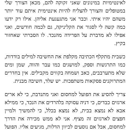
לאינטימיות במינונים שאני זקוקה להם, מכאן הצורך שלי
במטופלים והצורך להצליח להיות אינטימית איתם עוד יותר
משהם יהיו איתי. וכבר אני מתגעגעת אליהן. אילו רק ידעו
כמה קשה לי לסגור את הקליניקה, גם לכמה חודשים, ואני
אפילו לא מדברת על הפרידה מהנכד. לו הסברתי שאחזור
בקיץ.
כשבית מתקלף הכתיבה מקלפת את החשיבה למילים בודדות,
כמו התרגשות וספק, למושגים כמו עבר והווה, שמן ומים
שלא מתערבבים, כאב ושמחה בקווים מקבילים. אין בחדרים
המתרוקנים פסקאות משתפכות. יש שלד, חשיבה מבנית.
צריך להסיע את הפועל למחסום ואני מתנדבת, כי לא ארים
ארגזים כבדים, כי דניה עסוקה בלהרדים את הנכד, כי ממילא
אבא לא נמצא בבית, לא נמצא בכלל, כי להמשיך ולמיין
חפצים לארגזים זה מציף. אני לא ממש מכירה את הדרך
למחסום, אבל אם נוסעים לכיוון הדלות, מגיעים אליו. הפועל