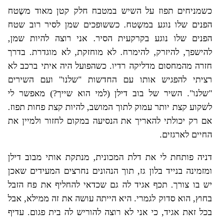
כשמניחים תפוז על השיש במטבח חלק קטן מאוד משֶטח
הפנים שלו נוגע במשְטח. כששופכים שמן לסיר רוב שטח
הפנים שלו נוגע בקרקעית הסיר. אני רוצה להיות שמן,
להישפך, להיזרק, להימרח. לא מוחזקת, לא מוגדרת. בדרך
חזרה מהמחסום מדליקה רדיו. כשהפועל היה איתי ברכב לא
רציתי להפגיש אותו עם החדשות "שלנו" ועם השירים
"שלנו". השיר של בוב דילן (למי הוא שייך?) מאפשר לי
לשקוע קצת יותר עמוק לתוך המושב, להיות קצת פחות תפוז.
אם רק יכולתי להאריך את הנסיעה במקום לחזור ולמיין את
החיים לארגזים.
דניה פותחת לי את דלת המכונית, מנתקת אותי מבוב דילן
ומזמינה בנייד בלון גז, תוך הנהונים נחרצים המעידים שאכן
יש בו צורך. תכף אגיד לה גם שכדאי להחליף את פח הזבל
בחוץ, הוא סדוק לגמרי. היא הייתה עושה את זה ממילא, אבל
בכל זאת אגיד, כי אני לא רוצה להוריש לה בית פגום. עדיף