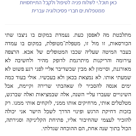
כאן תוכל.י לשלוח פניה לטיפול ולקבל התייחסויות
ממטפלות.ים חברי פסיכולוגיה עברית
מתלבטת מה לאפסן כעת. נעמדת במקום בו ניצבו שתי
הכורסאות, זו מול זו, מטפלת־מטופלת, במקום בו עמדה
בעבר המיטה שעליה שכבו המטופלים של אבא. הרצפה
עירומה והריקנות מיתרגמת לדופק מהיר ולחשיבה לא
מאורגנת, וסיימון לא מבין שכשדיבר אליי לפני רגע פשוט לא
שמעתי אותו. לא נמצאת בכאן ולא בעכשיו. אולי בעוד כמה
ימים אנסה להסביר לו שאהבתי שרירה וקיימת, אבל
השינויים שעברו עליי השנה, אלה שבמציאות ואלה שברגש,
מטלטלים אותי, מרחיקים אותו ממני, לוקחים אותי ממנו. רק
בזכות דחיקת הרגש ופינוי הדרך לשכל הישר אני יכולה
להזכיר לעצמי שהחיבור אליו, פתיחת הקליניקה וסגירתה,
הכול בתוך שנה אחת, הם ההוכחה שגדלתי.