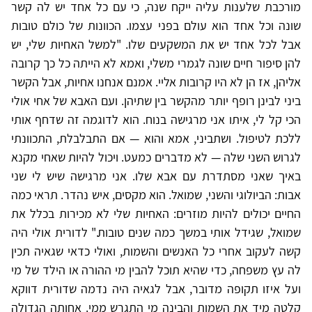
מורכבת שלענות עליה ייקח שנה, כי עם כל אחד יש לה קשר
שונה וכל אחד הוא עולם בפני עצמו. הכוונות של כולם טובות
אבל לכל אחד יש את המשקעים שלו. "למשל האחיות שלי, יש
להן סיפור חיים שונה לגמרי משלי, ואמא לא הייתה כל כך קרובה
אליהן, אז הן לא היו קרובות אליי. אמנם אנחנו אחיות, אבל הקשר
ביני לבינן רופף יותר מהקשר בין שתיהן. ועם האבא של אחי אולי
הכי קל לי, איתו אני מרגישה בנוח. הוא לדוגמה זה שדחף אותי
ללכת לטיפול. ושתביני, אמא והוא — אם התבלבלת, התכוונתי
לגרוש השני שלה — לא מדברים כמעט. ויכול להיות שאחי מקנא
באיך שאני מסתדרת עם אבא שלו. אני מרגישה שיש לי שני
אבות: הביולוגי והשני, שמואל. הוא מקסים, איש נהדר. תראי כמה
החיים יכולים להיות מוזרים: האחיות שלי לא מכירות בכלל את
שמואל, שגידל אותי במשך כמה שנים טובות." לדורית אולי היה
קשה לעקוב אחרי כל האנשים והשמות, ואולי כדאי שגאיה תכין
לה עץ משפחה, כדי שהיא תוכל להבין מי ההורה או הילד של מי
ועל איזו תקופה מדובר, אבל לגאיה היה נדמה שדורית דווקא
קלטה מיד את השמות והבינה מי התגרש ממי. אחותה הגדולה