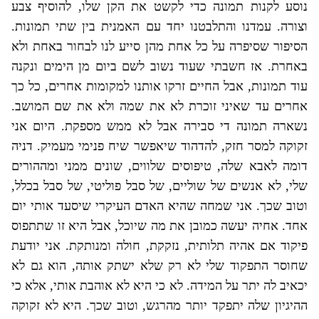
נוסע לקנות תמונה כדי לקשט את הקן שלו, להוסיף צבע
וצורה. עמדנו והתלבטנו יחד עם האמנית בין שתי תמונות.
הסיפור שסיפרה על כל אחת מהן סייע לנו לבחור באחת ולא
באחרת. אז חשבתי שעוד נשוב לשם ביום מן הימים ונקנה
עוד תמונות, אבל החיים זרקו אותנו למקומות אחרים, כל כך
אחרים עד שאיני זוכרת לא את שמה ולא את שם המושב.
נשארה תמונה די סבירה אבל לא ממש מספקת. היום אני
זקוקה למסר חזק, להדהוד שיאפשר שיח פנימי מעמיק. דניה
דומה לאבא שלה, טיפוסים שלווים, שונים ממני ומההורים
שלי, לא אנשים של שוליים, של סבל פוליטי, של סבל בכלל,
וטוב שכך. אני שמחה שהיא האדם העיקרי שיסעד אותי יום
אחד. אחיה יעשה כמובן את מה שיוכל, אבל היא זו שתתפוס
פיקוד אם אהיה תלותית, נזקקת, חולה ומנותקת. אני יודעת
שחוסר התפקוד שלי לא רק שלא ישתק אותה, הוא גם לא
יכאיב לה יתר על המידה. לא כי היא לא אוהבת אותי, אלא כי
ההיגיון שלה יתפקד יותר מהרגש, וטוב שכך. היא לא זקוקה