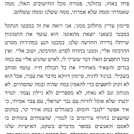
פרה באחו, בהולנד, פטורה מכל החישובים האלו, ממה
שאמרתי וממה שלא אמרתי, ממה ששלנו וממה ששלהם.
סיימון עדיין מתלהב ממני, אני רואה את זה במבטו הנתקל
במבטי כשאני יוצאת מהאוטו. הוא עוטף את התמונות
שייתלו בדירה החדשה שלנו. במבטו הנע במהירות מסרט
ההדבקה אליי, וממני בחזרה לסרט ההדבקה, ושוב אליי. ואין
בכל החפצים האלו דבר ששייך לו, לאיש שהגיע אליי עם כמה
בגדים והשאיר מאחוריו את כל תכולת חייו. עוטף וסוחב
בשבילי. בניגוד לדניה, סיימון דווקא מדבר את עברו, אבל הוא
לא זקוק לחפצים כדי להאמין במה שהיה ובמה שהסתיים. לא
מנותק וגם לא נאחז, לא מספריים ולא ניילון נצמד. תמיד
ידעתי שלא אוכל לחיות עם גבר ישראלי, עם צבר אמיתי, כי
איך אפשר "לנגב" חומוס. כשגדלים במזג אוויר קר, במקום
שהעצים בחורף עירומים בו לגמרי, שהצמחים צומחים בו
לאטם והאנשים בסוּפר מדברים בשקט, האישיות שלנו