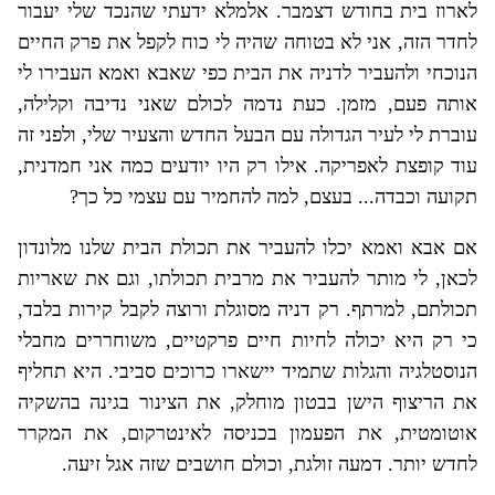
לארוז בית בחודש דצמבר. אלמלא ידעתי שהנכד שלי יעבור
לחדר הזה, אני לא בטוחה שהיה לי כוח לקפל את פרק החיים
הנוכחי ולהעביר לדניה את הבית כפי שאבא ואמא העבירו לי
אותה פעם, מזמן. כעת נדמה לכולם שאני נדיבה וקלילה,
עוברת לי לעיר הגדולה עם הבעל החדש והצעיר שלי, ולפני זה
עוד קופצת לאפריקה. אילו רק היו יודעים כמה אני חמדנית,
תקועה וכבדה... בעצם, למה להחמיר עם עצמי כל כך?
אם אבא ואמא יכלו להעביר את תכולת הבית שלנו מלונדון
לכאן, לי מותר להעביר את מרבית תכולתו, וגם את שאריות
תכולתם, למרתף. רק דניה מסוגלת ורוצה לקבל קירות בלבד,
כי רק היא יכולה לחיות חיים פרקטיים, משוחררים מחבלי
הנוסטלגיה והגלות שתמיד יישארו כרוכים סביבי. היא תחליף
את הריצוף הישן בבטון מוחלק, את הצינור בגינה בהשקיה
אוטומטית, את הפעמון בכניסה לאינטרקום, את המקרר
לחדש יותר. דמעה זולגת, וכולם חושבים שזה אגל זיעה.