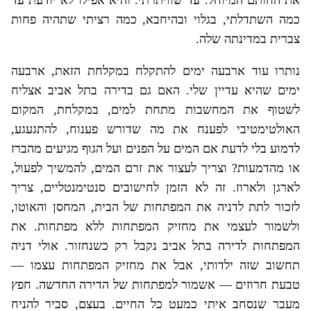
כמה השתדלתי, בגלוי ובהיחבא, כמה רציתי שתהיה פחות
צברית במדינתה שלה.
נותרו עוד ארבעה ימים להתקלח במקלחת הזאת, ארבעה
ימים שהיא עדיין שלי. האם גם בדירה בתל אביב אצליח
לשטוף את המחשבות מתחת למים, במקלחת, המקום
האולטימטיבי לפענח את מה שדורש פענוח, להתגעגע,
לדמוע בלי לדעת אם המים על הפנים ועל הגוף מגיעים מהברז
או מהדמעות? וצריך לעצור את זרם המים, להמשיך לפעול,
לארגן ולארוז. זה לא הזמן לחישובים סנטימנטליים, צריך
לזכור לתת לדניה את המפתחות של הבית, המחסן והאוטו,
ולשמור לעצמי את מחזיק המפתחות ללא מפתחות. את
המפתחות לדירה בתל אביב נקבל רק כשנחזור. אולי דניה
תחשוב שזה ילדותי, אבל את מחזיק המפתחות עצמו —
טבעת חרוזים — אשמור למפתחות של הדירה החדשה. חפץ
מעבר שנסחב איתי כמעט כל החיים. בעצם, סביר להניח