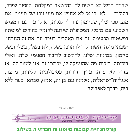
שדניה בכלל לא תשים לב. להישאר במקלחת, להפוך לפרה,
בהולנד — לא, כי אז לא אחוש את מגע גופו של סיימון, את
מגע גופי שלי, שסיימון עזר לי לגלות, ואולי עזר גם המפגש
השבועי עם מיכלי, המטופלת שידעה להזמין בחורים למיטתה
בפשטות מפעימה, גם את מאהביה בעבר וגם את זה הנוכחי.
ישבתי מולה והשתדלתי להתרכז בשלה, לא בשלי, בשלי ובשל
סיימון, במיניות שלנו, להקשיב לדיבור הפנימי שלה. ואולי
בזכותה, בזכות מה שהעניקה לי, יכולתי גם אני לעזור לה. אז
עדיף לא פרה, עדיף דורית, פסיכולוגית קלינית, מרצה,
אנגלייה־ישראלית, אלמנה עם בן זוג, אמא, סבתא, כעת ללא
בית, בדרך לאפריקה.
- פרסומת -
קורס הנחיית קבוצות מיומנויות חברתיות בשילוב