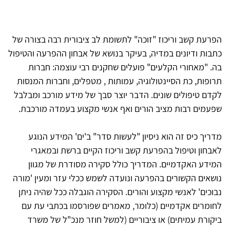
הפרעת קשב וריכוז "זוכה" לתשומת לב ציבורית רבה בצורה של
כתבות ודיונים במדיה, בעיקר בנושא של אבחון ההפרעה והטיפול
בה. "מאחורי הקלעים" פועלים שחקנים רבי עוצמה: חברות
תרופות, כת הסיינטולוגיה, עמותות , מטפלים, וחברות המנסות
לקדם טיפולים שונים. הדבר יוצר סבך של מידע מורכב ומבלבל
שפעמים רבות מציב הורים ואף אנשי מקצוע בעמדה מורכבת.
מדריך כיס זה הוא ניסיון "לעשות סדר" ב'ים' המידע הנוגע
לאבחון וטיפול בהפרעת קשב וריכוז הקיים ברשת ובמאגרי
המידע האקדמיים. המדריך כולל סקירה מסודרת של מגוון
נושאים הקשורים בהפרעה ונועדה לשמש ככלי עזר ומעין 'מורה
נבוכים' לאנשי מקצוע והורים. הסקירה הוגבלה ככל שהיה ניתן
לחומרים אקדמיים (כלומר, מאמרים שפורסמו בכתבי עת עם
ביקורת עמיתים) או ציבוריים (למשל חוזר מנכ"ל של משרד