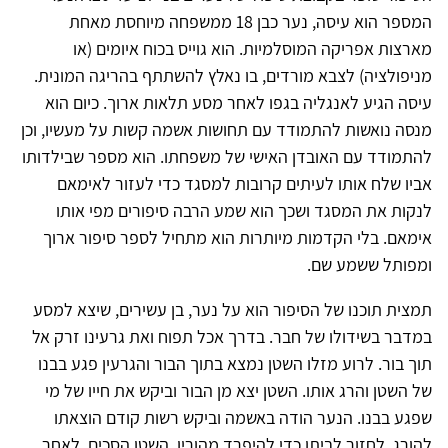
המספר הוא עיסה, נער כבן 18 ממשפחה מיוחסת מאחת
מארצות אפריקה המוסלמיות. הוא גוייס בכוח איומים (או
מניפולציה) לצבא מורדים, בו נאלץ להשתתף בהריגה המונית.
עיסה הגיע לאנגליה בגפו לאחר מסע תלאות ארוך. כיום הוא
מנסה נואשות להתמודד עם תחושות אשמה קשות על מעשיו, וכן
להתמודד עם האובדן האישי של משפחתו. הוא מספר שבילדותו
אביו שלח אותו לעיתים קרובות למסגד כדי לעזור לאימאם
לנקות את המסגד ושכך הוא שמע הרבה סיפורים מפי אותו
אימאם. בלי הקדמות מיותרות הוא מתחיל לספר סיפור ארוך
ומפותל ששמע שם.
תמצית תוכנו של הסיפור הוא על נער, בן עשירים, שיצא למסע
במדבר בשידולו של חבר. בדרך אכל תפוח ואת גרעינו זרק אל
תוך בור. לרוע מזלו השטן נמצא בתוך הבור והגרעין פגע בבנו
של השטן והרג אותו. השטן יצא מן הבור וביקש את חייו של מי
שפגע בבנו. הנער הודה באשמה וביקש רשות קודם הוצאתו
להורג, לחזור לביתו כדי להיפרד מהוריו. השטן הסכים. לאחר