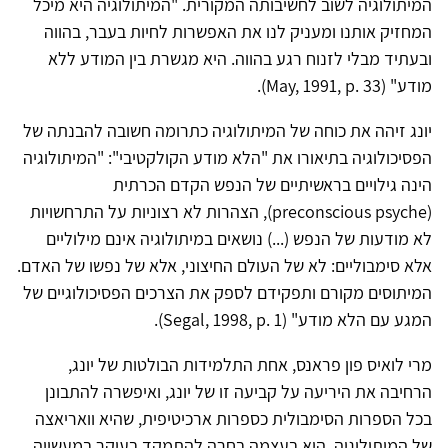
המיתולוגיה לשוב לחשיבותה המקורית. "המיתולוגיה היא מיכל
המחזיק אותנו ומעניק לנו את האפשרות לחיות בעבר, בהווה
ובעתיד מבלי לזנוח רגע בהווה. היא מגשרת בין המודע ללא
מודע" (May, 1991, p. 33).
יונג זיהה את כוחה של המיתולוגיה כתרומה חשובה להבנתה של
הפסיכולוגיה בתיאורו את "הלא מודע הקולקטיבי": "המיתולוגיה
הינה גילויים בראשיתיים של הנפש הקדם הכרתית
(preconscious psyche), הצהרות לא רצוניות על התרחשויות
לא מודעות של הנפש (...) נושאים במיתולוגיה אינם מילוליים
אלא סימבוליים: לא של העולם החיצוני, אלא של נפשו של האדם.
המיתוסים מקורם ותפקידם לספק את הצרכים הפסיכולוגיים של
המגע עם הלא מודע" (Segal, 1998, p. 1).
מרי לואיס פון פראנס, אחת התלמידות הבולטות של יונג,
הרחיבה את היריעה על קביעה זו של יונג, ואיפשרה להתבונן
בכל הספרות הסימבולית כספרות ארכיטיפית, שהיא וואריאצה
של המיתולוגיה. היא בעצמה בחרה להתמקד בעיקר במעשייה