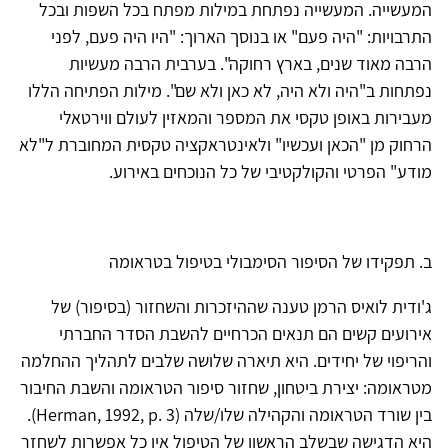
המעשייה. המעשייה נפתחת במילות מפתח בכל השפות ובכל
התרבויות: "היה פעם" או בנוסך הארוך: "היו היה פעם, לפני
הרבה מאוד שנים, בארץ רחוקה". בערבית הרבה מעשיות
נפתחות ב"היה ולא היה, לא כאן ולא שם". מילות הפתיחה הללו
מעבירות באופן טקסי את המספר והמאזין לעולם ווירטאלי
הרחוק מן "הכאן ועכשיו" ולאינטראקציה טקסית המחוברת ל"לא
מודע" הפרטי והקולקטיבי של כל הנוכחים באירוע.
ב. תפקידו של הסיפור הסימבולי בטיפול בטראומה
ג'ודית לואיס הרמן טענה שההיזכרות והשחזור (בסיפור) של
אירועים קשים הם תנאים הכרחיים להשבת הסדר החברתי
והריפוי של יחידים. היא תיארה שלושה שלבים לתהליך ההחלמה
מטראומה: יצירת ביטחון, שחזור סיפור הטראומה והשבת החיבור
בין שורד הטראומה והקהילה שלו/שלה (Herman, 1992, p. 3).
היא הדגישה שבשלב הראשון של הטיפול אין כל אפשרות לשחזר