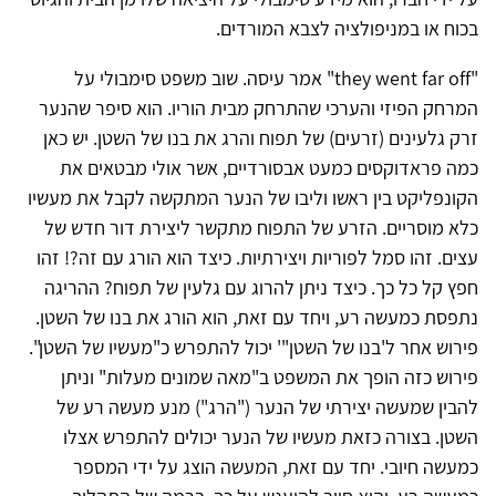
בכוח או במניפולציה לצבא המורדים.
"they went far off" אמר עיסה. שוב משפט סימבולי על
המרחק הפיזי והערכי שהתרחק מבית הוריו. הוא סיפר שהנער
זרק גלעינים (זרעים) של תפוח והרג את בנו של השטן. יש כאן
כמה פראדוקסים כמעט אבסורדיים, אשר אולי מבטאים את
הקונפליקט בין ראשו וליבו של הנער המתקשה לקבל את מעשיו
כלא מוסריים. הזרע של התפוח מתקשר ליצירת דור חדש של
עצים. זהו סמל לפוריות ויצירתיות. כיצד הוא הורג עם זה?! זהו
חפץ קל כל כך. כיצד ניתן להרוג עם גלעין של תפוח? ההריגה
נתפסת כמעשה רע, ויחד עם זאת, הוא הורג את בנו של השטן.
פירוש אחר ל'בנו של השטן"' יכול להתפרש כ"מעשיו של השטן".
פירוש כזה הופך את המשפט ב"מאה שמונים מעלות" וניתן
להבין שמעשה יצירתי של הנער ("הרג") מנע מעשה רע של
השטן. בצורה כזאת מעשיו של הנער יכולים להתפרש אצלו
כמעשה חיובי. יחד עם זאת, המעשה הוצג על ידי המספר