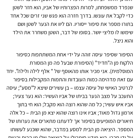
שנפרד ממשפחתו, למרות הפצרותיו של אביו, הוא חזר לשטן
כדי לקבל את עונשו. בדרך חזרה הוא פגש שני זרים שכל אחד
בתורו מספר את סיפור ייסוריו. הם ליוו את הנער לשטן ושם
שימשו לו מליצי יושר. בסופו של דבר, השטן משחרר את הילד
והוא ניצל.
הסיפור שסיפר עיסה זוהה על ידי אחת המשתתפות כסיפור
הלקוח מן ה"חדיד" (הסיפורת שבעל פה מן המסורת
המוסלמית). אני מכיר אותו מהאוסף של " אלף לילה ולילה". יחד
עם זאת מדהימה כמות העובדות והתמות המקבילות בסיפור
לנרטיב האישי של עיסה עצמו – בן עשירים שיצא ל"מסע"; עיסה
התעכב על מצב הנער בביתו של אביו העשיר: הוא נער צעיר;
אביו איש עשיר; כל מה שהוא רוצה הוא מקבל; הוא חי בתוך
ארמון גדול מאוד; אביו אינו רוצה שהוא יצא מן הבית – כל אלה
תיאורים המופיעים בסיפור אך לדעתנו מתארים את נערותו של
המספר. היציאה מן הבית למסע במדבר, שהוא שוכנע לעשותו
על ידי חברו, הוא מידע סימבולי על היציאה שלו מן הבית והגיוס