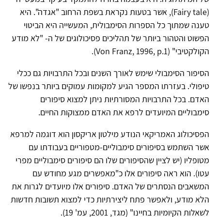
(Fairy tale), אשר בטעות נקראת בשפת הרחוב "אגדה". היא
טענה שמתוך כל הספרות הסימבולית, המעשייה היא הביטוי
הפשוט והטהור ביותר של תהליכים פסיכולוגים של ה- "לא מודע
הקולקטיבי" (Von Franz, 1996, p.1).
הסיפור הסימבולי שימש לאורך השנים ובכל התרבויות גם ככלי
טיפולי. בעזרתו המספר הגיע למקומות עמוקים ביותר בנפשו של
האדם. בכל התרבויות המסורתיות ניתן למצוא סיפורים
סימבוליים המיועדים לרפא את האדם ממצוקות החיים.
הפסיכולוג האמריקאי הנודע מילטון אריקסון הוא דוגמה למרפא
אשר השתמש בסיפורים סימבוליים-מטפוריים בעבודתו עם
מטופליו (יש לציין שהסיפורים שלו הם סיפורים סימבוליים מפרי
עטו). הוא ראה סיפורים אלו כ"מאפשרים מגע מחודש עם
המשאבים הנסתרים של האדם. סיפורים אלו מיועדים לגרות את
הלא מודע, ולאפשר פתח ליצירתיות כדי למצוא תשובות חדשות
לשאלות הקיומיות בחיינו" (מגד, 2001, עמ' 19).