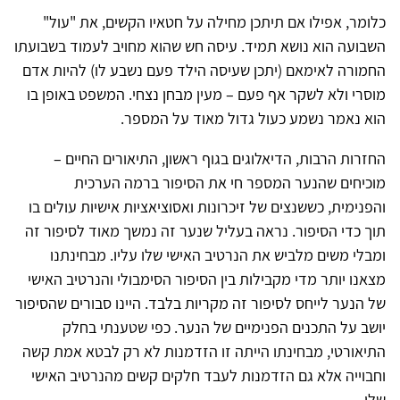
כלומר, אפילו אם תיתכן מחילה על חטאיו הקשים, את "עול"
השבועה הוא נושא תמיד. עיסה חש שהוא מחויב לעמוד בשבועתו
החמורה לאימאם (יתכן שעיסה הילד פעם נשבע לו) להיות אדם
מוסרי ולא לשקר אף פעם – מעין מבחן נצחי. המשפט באופן בו
הוא נאמר נשמע כעול גדול מאוד על המספר.
החזרות הרבות, הדיאלוגים בגוף ראשון, התיאורים החיים –
מוכיחים שהנער המספר חי את הסיפור ברמה הערכית
והפנימית, כששנצים של זיכרונות ואסוציאציות אישיות עולים בו
תוך כדי הסיפור. נראה בעליל שנער זה נמשך מאוד לסיפור זה
ומבלי משים מלביש את הנרטיב האישי שלו עליו. מבחינתנו
מצאנו יותר מדי מקבילות בין הסיפור הסימבולי והנרטיב האישי
של הנער לייחס לסיפור זה מקריות בלבד. היינו סבורים שהסיפור
יושב על התכנים הפנימיים של הנער. כפי שטענתי בחלק
התיאורטי, מבחינתו הייתה זו הזדמנות לא רק לבטא אמת קשה
וחבוייה אלא גם הזדמנות לעבד חלקים קשים מהנרטיב האישי
שלו.