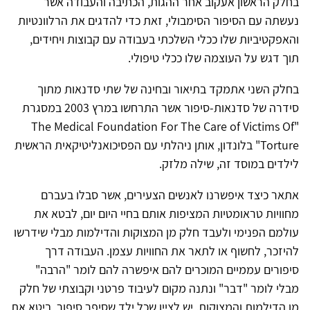
בחלק הראשון אעקוב אחר ההגות, הכתיבה והעבודה אשר
נעשתה עם הסיפור הסימבולי, זאת כדי להדגים את הרלוונטיות
והאפקטיביות שלו ככלי השלכתי בעבודה עם קבוצות ויחידים,
תוך דגש על העוצמה שלו ככלי טיפולי.
בחלק השני אתמקד בתיאור ובחינה של שתי סדנאות מתוך
סידרה של סדנאות-סיפור אשר התרחשו במרץ 2003 במסגרת
"The Medical Foundation For The Care of Victims Of
Torture" בלונדון, אותן ניהלתי עם הפסיכואנליטיקאית הראשית
לילדים במוסד זה, שילה מלזק.
אתאר כיצד איפשרנו לאנשים הצעירים, אשר סבלו בעברם
מחוויות טראומטיות המציפות אותם בחיי היום יום, לבטא את
עולמם הפנימי ולעבד חלק מן המצוקות והדילמות מבלי שידרשו
להיזכר, לחשוף או לתאר את החוויות עצמן. העבודה דרך
סיפורים עממיים המוכרים להם איפשרה להם לומר "הרבה"
מבלי לומר "דבר" ונתנה מקום לעיבוד פרטני וקבוצתי של חלק
מן הדילמות והמצוקות. יש לציין שכל ילד שסיפר סיפור, ביטא את