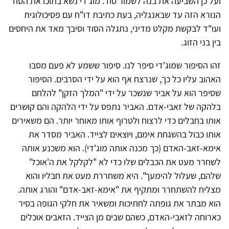
ועל כן השביעה את בנה לשמור סוד. מוג'די נשא בתוכו את הסוד
הנורא הזה עד שבאנגליה, בעת כתיבת דו"ח עם פסיכולוגית
ועו"ד לבקשת מקלט מדיני, נתגלה הסוד וסיבך מאד את היחסים
בין בני הזוג.
זהו הסיפור שמוג'די סיפר לנו. סיפור ששמע לא פעם מסבו
האהוב עליו כל כך, שנרצח אף הוא על ידי הסרבים. הסיפור
שסיפר הוא על אביר שנשכר על ידי "המלך הזקן" להלחם
בלהקה של זאבי-אדם. האביר נתפס על ידי הלהקה והם קושרים
אותו בחבלים כדי לרצוח ולטרוף אותו מאוחר יותר. הם משאירים
אותו כבול בהשגחת אימם, ויוצאים לצייד. האביר מסדר את
אימא-זאב-האדם (כך מכנה אותה מוג'די). הוא משכנע אותה
לשחרר מעט את הכבלים שלו כדי לא "לקלקל את ה'אוכל'
שלהם, שעלול להימעך". היא משחררת מעט את חבליו והוא
מצליח להשתחרר ומתקיף את "אימא-זאב-אדם" והורג אותה.
הוא מבתר את גופתה לחתיכות ומשאיר את חלקי הגופה בסיר
כארוחה לזאבי-האדם, כשהם שבים מן הצייד. הזאבים אוכלים