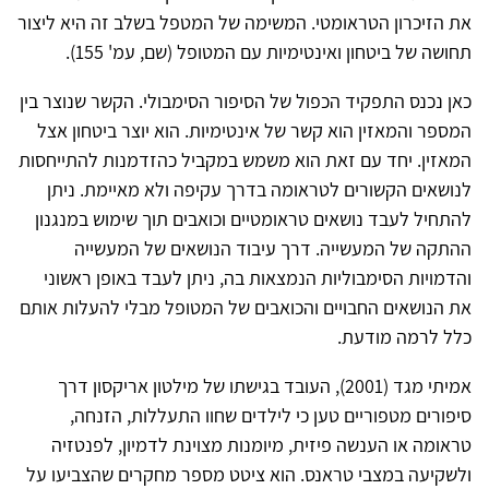
את הזיכרון הטראומטי. המשימה של המטפל בשלב זה היא ליצור
תחושה של ביטחון ואינטימיות עם המטופל (שם, עמ' 155).
כאן נכנס התפקיד הכפול של הסיפור הסימבולי. הקשר שנוצר בין
המספר והמאזין הוא קשר של אינטימיות. הוא יוצר ביטחון אצל
המאזין. יחד עם זאת הוא משמש במקביל כהזדמנות להתייחסות
לנושאים הקשורים לטראומה בדרך עקיפה ולא מאיימת. ניתן
להתחיל לעבד נושאים טראומטיים וכואבים תוך שימוש במנגנון
ההתקה של המעשייה. דרך עיבוד הנושאים של המעשייה
והדמויות הסימבוליות הנמצאות בה, ניתן לעבד באופן ראשוני
את הנושאים החבויים והכואבים של המטופל מבלי להעלות אותם
כלל לרמה מודעת.
אמיתי מגד (2001), העובד בגישתו של מילטון אריקסון דרך
סיפורים מטפוריים טען כי לילדים שחוו התעללות, הזנחה,
טראומה או הענשה פיזית, מיומנות מצוינת לדמיון, לפנטזיה
ולשקיעה במצבי טראנס. הוא ציטט מספר מחקרים שהצביעו על