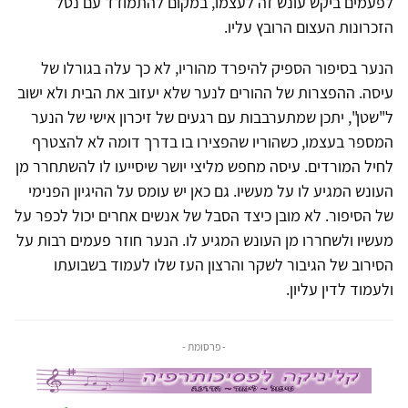
לפעמים ביקש עונש זה לעצמו, במקום להתמודד עם נטל
הזכרונות העצום הרובץ עליו.
הנער בסיפור הספיק להיפרד מהוריו, לא כך עלה בגורלו של
עיסה. ההפצרות של ההורים לנער שלא יעזוב את הבית ולא ישוב
ל"שטן", יתכן שמתערבבות עם רגעים של זיכרון אישי של הנער
המספר בעצמו, כשהוריו שהפצירו בו בדרך דומה לא להצטרף
לחיל המורדים. עיסה מחפש מליצי יושר שיסייעו לו להשתחרר מן
העונש המגיע לו על מעשיו. גם כאן יש עומס על ההיגיון הפנימי
של הסיפור. לא מובן כיצד הסבל של אנשים אחרים יכול לכפר על
מעשיו ולשחררו מן העונש המגיע לו. הנער חוזר פעמים רבות על
הסירוב של הגיבור לשקר והרצון העז שלו לעמוד בשבועתו
ולעמוד לדין עליון.
- פרסומת -