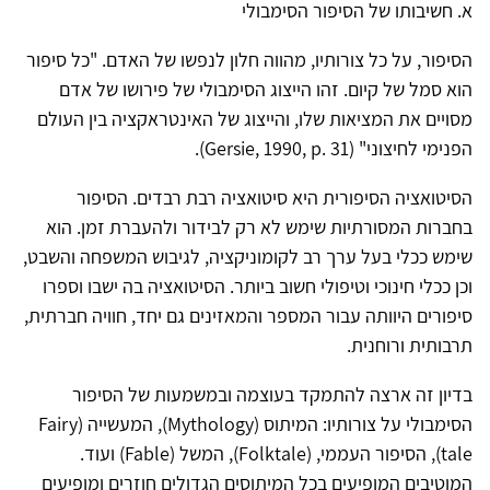
א. חשיבותו של הסיפור הסימבולי
הסיפור, על כל צורותיו, מהווה חלון לנפשו של האדם. "כל סיפור
הוא סמל של קיום. זהו הייצוג הסימבולי של פירושו של אדם
מסויים את המציאות שלו, והייצוג של האינטראקציה בין העולם
הפנימי לחיצוני" (Gersie, 1990, p. 31).
הסיטואציה הסיפורית היא סיטואציה רבת רבדים. הסיפור
בחברות המסורתיות שימש לא רק לבידור ולהעברת זמן. הוא
שימש ככלי בעל ערך רב לקומוניקציה, לגיבוש המשפחה והשבט,
וכן ככלי חינוכי וטיפולי חשוב ביותר. הסיטואציה בה ישבו וספרו
סיפורים היוותה עבור המספר והמאזינים גם יחד, חוויה חברתית,
תרבותית ורוחנית.
בדיון זה ארצה להתמקד בעוצמה ובמשמעות של הסיפור
הסימבולי על צורותיו: המיתוס (Mythology), המעשייה (Fairy
tale), הסיפור העממי, (Folktale), המשל (Fable) ועוד.
המוטיבים המופיעים בכל המיתוסים הגדולים חוזרים ומופיעים