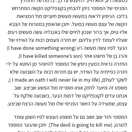
כמעשה רע, והוא חייב להיענש על כך. ברמה של התהליך
הפנימי של המספר ניתן להבחין בקונפליקט הקשה המתרחש
בליבו. הניסיון לראות במעשיו מעשים חיוביים מול המציאות
הקשה של עצם מעשיו בפועל. יתכן שהאמין במטרות של הצבא
אליו גויס, אך ברור שנכון לחיים שלו באנגליה עשה מעשים רעים
שעליו לעמוד לדין עליהם. יש חזרה פעמים רבות על הווידוי של
הנער לפיו עשה מעשה רע (I have done something wrong)
והרג בן של מישהו אחר (I have killed someone’s son).
החזרה נראית כמעין ניסיון של המספר להיטהר מן החטא על ידי
חזרה כפייתית על הווידוי. יש גם חזרות רבות על השבועה שלא
לשקר לעולם, (I made an oath I will never lie in my life ),
משפט זה מיועד לחזק אותו מוסרית מול הפשע שביצע. שוב
אנחנו עדים לקונפליקט של דמות הנער, בשבועה שלקח על
עצמו, שמעידה על היושר הפנימי שלו מול מעשה הרצח שביצע.
המספר חזר שוב ושוב גם על משפט העונש לפיו השטן עומד
להורגו, (The devil is going to kill me). יתכן שהנער המספר