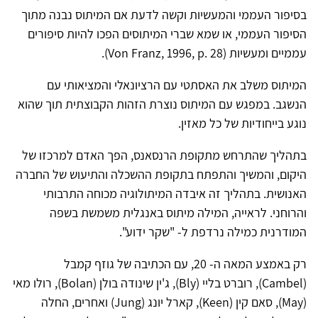
בסיפור העממי והמעשיות וקשה לדעת אם המיתוס נבנה מתוך
הסיפור העממי, או שמא שברי המיתוסים הפכו להיות סיפורים
עממיים ומעשיות (Von Franz, 1996, p. 28).
המיתוס משלב את האסתטי עם הרציונאלי והמציאותי עם
הנשגב. במפגש עם המיתוס נוצרת הזהות הקבוצתית תוך שהוא
נוגע בייחודיות של כל מאזין.
בתהליך שהתרחש מתקופת הרנסאנס, הפך האדם למרכזו של
היקום, והמשיך והתפתח בתקופת ההשכלה והתיעוש של החברה
האנושית. בתהליך זה איבדה המיתולוגיה מכוחה התרבותי
והרוחני. לראייה, המילה מיתוס באנגלית משמשת בשפה
המודרנית כמילה נרדפת ל- "שקר ידוע".
רק באמצע המאה ה- 20, עם הכתיבה של גוזף קמבל
(Cambel), רוברט בליי (Bly), ג'ין שינודה בולן (Bolan), רולו מאי
(May), סאם קין (Keen), קארל יונג (Jung) ואחרים, החלה