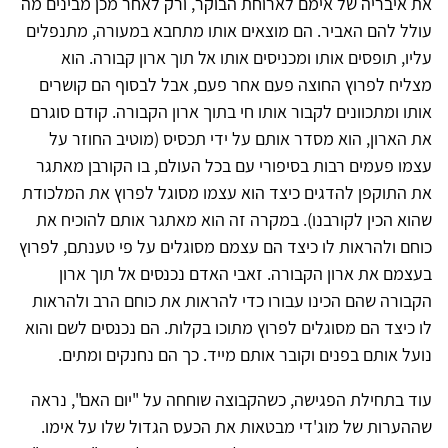
את איבריה של אימם לארוחת הבוקר, ורק לאחר מכן מבינים מה
עולל להם האביר. הם מוצאים אותו מתחבא במעורה, מתנפלים
עליו, תופסים אותו ומכניסים אותו אל תוך ארון קבורה. הוא
מצליח לפרוץ החוצה פעם אחר פעם, אבל לבסוף הם קושרים
אותו ומתכוונים לקבור אותו חי בתוך ארון הקבורה. קודם סוגרם
את הארון, הוא מסדר אותם על ידי תכסיס (מוטיב החוזר על
עצמו פעמים רבות בסיפורי עם בכל העולם, בו הקורבן מאתגר
את התוקפן להדגים כיצד הוא עצמו מסוגל לפרוץ את המלכודת
שהוא הכין לקורבנו). במקרה זה הוא מאתגר אותם להוכיח את
כוחם ולהראות לו כיצד הם עצמם מסוגלים על פי טענתם, לפרוץ
בעצמם את ארון הקבורה. זאבי האדם נכנסים אל תוך ארון
הקבורה שהם הכינו עבורו כדי להראות את כוחם הרב ולהראות
לו כיצד הם מסוגלים לפרוץ מתוכו בקלות. הם נכנסים לשם והוא
נועל אותם בפנים וקובר אותם מייד. כך הם נחנקים ומתים.
עוד בתחילת הפגישה, כשהקבוצה שוחחה על "יום האם", נראה
שההערות של מוג'די מבטאות את הכעס הגדול שלו על אימו.