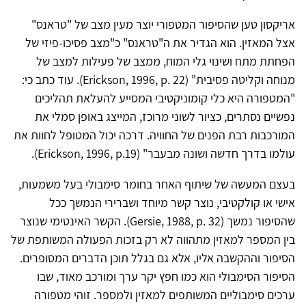
אריקסון טען שהסיפור המטפורי יוצר מעין מצב של "טראנס"
אצל המאזין. הוא הגדיר את ה"טראנס" כ"מצב פסיכו-פיזי של
הפחתת מתח ושינוי גלי המוח, ממצב של פעילות למצב של
מנוחה וקליטה פסיבית" (Erickson, 1996, p. 22). עוד כתב כי:
"המטפורה היא כלי קומוניקטיבי המסייע להעלאת תהליכים
נפשיים נסתרים, כציור לשוני מרוכז, המייצג באופן סמלי את
המורכבות רבת הפנים של החוויה. דרכה יכול המטופל לחוות את
עולמו בדרך חדשה ושונה מבעבר" (Erickson, 1996, p.19).
בעצם המעשה של שיתוף האחר בחומר סימבולי בעל משמעות,
אישי או קולקטיבי, נוצר קשר מיוחד ושברירי הנמשך ככל
שהסיפור נמשך (Gersie, 1988, p. 32). הקשר האינטימי שנוצר
בין המספר למאזין מתהווה לא רק בזכות הפעולה המשותפת של
הסיפור וההקשבה אליו, אלא גם בגלל תוכן הדברים המסופרים.
הסיפור הסימבולי הוא כמו חפץ יקר ערך ומורכב מאוד, שבו
ערכים סימבוליים המשותפים למאזין ולמספר. זוהי מטפורה