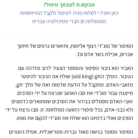
מבקש.ת לעצמך טיפול?
כאן תוכל.י לשלוח פניה לטיפול ולקבל התייחסויות
ממטפלות.ים חברי פסיכולוגיה עברית
הסיפור של מוג'די רצוף אלימות, ותיאורים גרפים של חיתוך
אברים, אכילת בשר אדם וכו'.
האביר הוא גיבור הסיפור והמספר הצעיר לרוב מזדהה עם
הגיבור. המלך הזקן (old king) שולח את הגיבור להיפטר
מזאבי-האדם. מתקבל על הדעת שדמות זאת של מלך זקן,
מייצגת עבור מוג'די את סבו האהוב שנרצח על ידי הסרבים.
זאבי-האדם מסמלים בבירור את הסרבים שמתוארים כדמונים
ולא כבני-אדם, בכל סיפורי הזוועה ממלחמה זו. סבו נרצח על ידי
הסרבים ואולי בדמיונו הוא שולח את מוג'די לנקום את מותו.
הסיפור מסופר בגישה מאוד גברית-פטריאכלית. אפילו היצורים