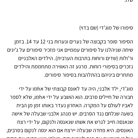
סיפורו של מוג'די (שם בדוי)
הסיפור סופר בקבוצה של נערים ונערות בני 12 עד 14. בזמן
שיחה שניהלנו על סיפורים עממיים אני מזכיר סיפורים על ג'ינים
ור'ולות (שדים ורוחות בתרבות הערבית). הילדים האלבניים
נזכרים בסיפורי רוחות. מרגע זה האווירה מתחממת והילדים
מתחרים ביניהם בהתלהבות בסיפור סיפורים.
מוג'די, ילד אלבני, היה עד לאונס קבוצתי של אhמו על ידי
חבורה של חיילים סרבים. הוא הושבע על ידי אhמו, שלא לספר
לאביו לעולם על המקרה. האחרון נעדר באותו זמן מן הבית
בשעה שנלחם נגד הסרבים. יש מנהג אלבני שבעלה של אישה
שנאנסה חייב לגרש את אשתו שנאנסה ולנקום, על ידי רצח
האונסים. היא פחדה שבעלה יירצח אם הוא ינסה לנקום בסרבים,