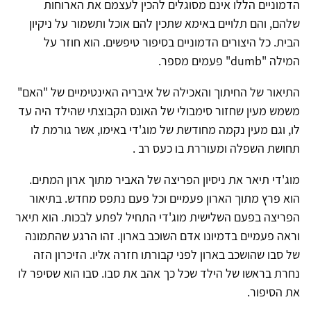
הדמוניים הללו אינם מסוגלים להכין לעצמם את הארוחות
שלהם, והם תלויים באימא שתכין להם אוכל ותשמור על ניקיון
הבית. כל היצורים הדמוניים בסיפור טיפשים. הוא חוזר על
המילה "dumb" פעמים מספר.
התיאור של החיתוך והאכילה של איבריה האינטימיים של "האם"
משמש מעין שחזור סימבולי של האונס הקבוצתי שהילד היה עד
לו, וגם מעין נקמה מחודשת של מוג'די באימו, אשר גורמת לו
תחושת השפלה ומעוררת בו כעס רב .
מוג'די תיאר את ניסיון הפריצה של האביר מתוך ארון המתים.
הוא פרץ מתוך הארון פעמיים וכל פעם נתפס מחדש. בתיאור
הפריצה בפעם השלישית מוג'די התחיל לפתע לבכות. הוא תיאר
וראה פעמיים בדמיונו אדם השוכב בארון. זהו הרגע שהתמונה
של סבו שהושכב בארון לפני קבורתו חזרה אליו. הזיכרון הזה
נחרת בראשו של הילד שכל כך אהב את סבו. סבו הוא שסיפר לו
את הסיפור.