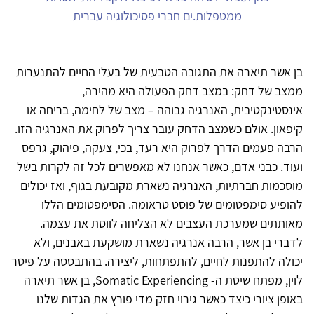
ממטפלות.ים חברי פסיכולוגיה עברית
בן אשר תיארה את התגובה הטבעית של בעלי החיים להתנערות
ממצב של דחק: במצב דחק הפעולה היא מהירה,
אינסטינקטיבית, האנרגיה גבוהה – מצב של לחימה, בריחה או
קיפאון. אולם כשמצב הדחק עובר צריך לפרוק את האנרגיה הזו.
הרבה פעמים הדרך לפרוק היא רעד, בכי, צעקה, פיהוק, גרפס
ועוד. כבני אדם, כאשר אנחנו לא מאפשרים לכל זה לקרות בשל
מוסכמות חברתיות, האנרגיה נשארת מקובעת בגוף, ואז יכולים
להופיע סימפטומים של פוסט טראומה. הסימפטומים הללו
מאותתים שמערכת העצבים לא הצליחה לווסת את עצמה.
לדברי בן אשר, הרבה אנרגיה נשארת מושקעת באבנים, ולא
יכולה להתפנות לחיים, להתפתחות, ליצירה. בהתבססה על פיטר
לוין, מפתח שיטת ה- Somatic Experiencing, בן אשר תיארה
באופן ציורי כיצד כאשר גירוי חזק מדי פורץ את הגדות שלנו