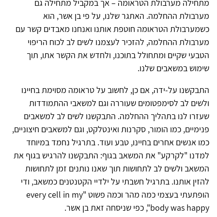
מתחילה מערבולת הטראומה – אך במקביל מתחילה גם
מערבולת ההחלמה. האתגר שלנו, על פי בן אשר, הוא
כשמערבולת הטראומה חוטפת אותנו ואנחנו מאבדים קשר עם
מערבולת ההחלמה, להזכיר לעצמנו לשים לב לכוח הריפוי
הטבעי שקיים ומתחולל בתוכנו, ולחדש את הקשר אתו, תוך
שימוש במשאבים שלנו.
התבקשנו על-ידה, אם כן, לחשוב על טראומה מסוימת בחיינו
ולשים לב לסימפטומים שעוררה וגם למשאבי ההתמודדות
שעזרו לנו בתהליך ההחלמה. התבקשנו לשים לב למשאבים
פנימיים, כמו הומור, סקרנות ואינטלקט, וגם למשאבים חיצוניים,
כמו אנשים אחרים בחיינו, טבע ועוד. בתרגיל נחמד במיוחד
למדנו "לקרקע" את המשאב בגוף: התבקשנו להרגיש בגוף את
המשאב ולשים לב לתחושות תוך שאנו נותנים זמן לתחושות
להזין אותנו. בתרגיל חשבתי על ילדיי הקטנטנים כמשאב, ודי
הופתעתי בעצמי כמה מהר וכמה פשוט "every cell in my
body was happy", כפי שניסחה זאת בן אשר.