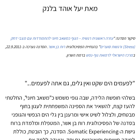
מאת יעל אוהד בלנק
סיקור הסדנה "
עזרה ראשונית רגשית – הגוף כמשאב חיוני להתמודדות עם מצבי דחק
(Stress) ורגשות סוערים
" בהנחיית הפסיכולוגית
רות בן אשר
. הסדנה נערכה ב-22.9.2011,
ב
מרכז הישראלי לרפואת גוף-נפש
ברמת השרון.
"לפעמים הים שקט ואין גלים, גם אתה לפעמים..."
בשלהי חופשת הלידה, שבה גופי משמש כ"משאב חיוני", החלטתי
להעז קצת, להשאיר את הספינה המשפחתית לעגון בחוף
מבטחים, ולצלול לשיט אישי ומרענן בין גלי הים הנפשי והגופני
בסדנה של הפסיכולוגית רות בן אשר, המטפלת ומלמדת ברוח
גישת ה-Somatic Experiencing. הסדנה, כך הובטח, כוללת
למידה חווייתית ותיאורטית גם יחד, ונועדה ללמד את