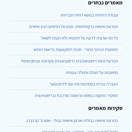
מאמרים נבחרים
עבודה כיתתית בנושא דחייה חברתית
הפרעת אישיות נרקיסיסטית: מבט אל היחסים הבין-אישיים
כל מה שרצית לדעת על היפנוזה ולא העזת לשאול
תסמונת הניכור ההורי - סכנה למקצועות בריאות הנפש
הפרעת זהות דיסוציאטיבית (דיסוציאציה) עקרונות אבחון וטיפול
מחשבות על חמלה וחמלה עצמית
העברה נגדית בפסיכותרפיה עם ילדים ונוער
תפקיד התקווה בפוסט טראומה מורכבת ובדיסוציאציה
סקירות מאמרים
הפרעת אישיות גבולית וארגון אישיות גבולי - אוטו פ' קרנברג
מודל 'סקס טוב-דיו' - מייקל א. מץ ובארי מקארתי