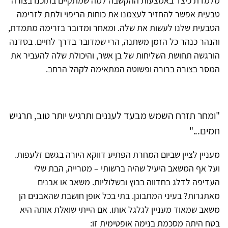
מלמדת כיצד באמצעות ההקשבה למה שמתקיים בתוכנו בצורה
טבעית אפשר להחזיר לעצמנו את כוחות הריפוי ולתת לזרימה
הטבעית שלנו לעשות את שלה. ומאחר ומדובר בזרימה מתמדת,
והנהר כנהר כל הזמן משתנה, הרי שמדובר בדרך לחיים. בסדנה
הורגשה תחושת השליחות של בן אשר, והיכולת שלה להעביר את
המסר בצורה ברורה ופשוטה המתאימה לקהל הרחב.
"ומחר תזרח השמש מבעד לעננים ותרגיש יותר טוב, תרגיש
חמים..."
מעניין לציין שביום המחרת הפתיע דווקא היורה בגשם זלעפות.
ועל אף המשאב היעיל שהיה ברשותי – מטרייה, הבת שלי
העדיפה לדלג בחדווה בבוץ ובשלוליות. משאב או אבנים
מאתגרות? בעיני המתבונן. בתי בכל אופן חושבת שהאבנים הן
משאב שמאוד מעניין לגלגל אותו. אם הייתי שואלת אותה היא
בטח היתה מסכמת בנימה אופטימית זו: