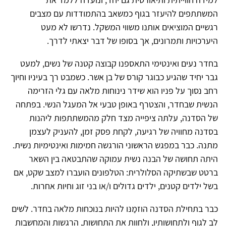
המשתתפים להיעזר בגוף כמשאב בהתמודדות עם מצבים
רגשיים המוציאים אותנו משווי המשקל. נדרשו לא מעט
היערכויות ותמרונים, אך בסופו של דבר יצאתי לדרך.
בחדר נעים ואינטימי התאספנו קבוצה קטנה של נשים, למעט
גבר יחיד שהגיע כבוגר קורס של בן אשר. כשמבט רך בעיניו וחיוך
רחב נסוך על פניו הוא שידר נינוחות מלאה עם גלי הזרימה
הנשית שבחדר, והצטרף באופן טבעי אל המעגל הנשי. בפתחה
של הסדנה, עלתה ציפייה מצד חלק מהמשתתפות ליהנות
בסדנה מחוויה של רגיעה, לקחת פסק זמן, להעניק לעצמן
מתנה. כבר במפגש הראשוני הורגשה חמימות ואינטימיות נשית.
היתה תחושה של הבנה נשית עמוקה שהתבטאה בין השאר
ברטט שבשתיקה הסלולרית: הטלפונים הועברו למצב שקט, אם
בשל ילדים קטנים, ילדים גדולים ו/או בני זוג וחיות אחרות.
כבר בתחילת הסדנה הוזמַנּו להיות בנוכחות מלאה בחדר. לשים
לב לגוף ולתחושותיו, ולחוות את התחושות, הרגשות והמחשבות