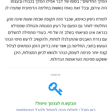
המלך החדשים": בסופו של דבר אפילו המלך בכבודו ובעצמו
היה עירום, ובכל זאת נאחז נואשות בחליפה הדמיונית שתפרו לו.
למודת ניסיון כאימא, שכבר מזה תקופה שכחה שעות שינה מהן,
החלטתי לוותר גם הפעם על רעיון המנוחה והנחלה שממילא
כנראה אינו מציאותי בשלב זה של חיי. בעודי מתחילה להשלים
עם גזרת האבנים שהתגלגלו לפתחי, ולהקשיב לרעש מימי הנהר
הגועש בתוכי, החליטה בן אשר שזה בדיוק הזמן המתאים לצלול
קצת יותר פנימה לעומק הנהר ולגשש לכיוון המצולות, היכן
ששקעו ספינות הטראומות הגדולות.
- פרסומת -
מבקש.ת לעצמך טיפול?
כאן תוכל.י לשלוח פניה לטיפול ולקבל התייחסויות