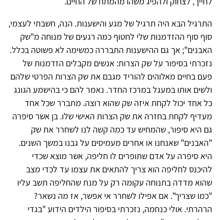
לחייך, לצחוק ולהפיג משהו מהמתח של החיים.
התרגיל הבא היה תרגיל של מגע והישענות. הנה, חשבתי לעצמי,
סוף סוף ההזדמנות שלי לחטוף כמה רגעים של מנוחה מ"שק
האבנים"; אך גם ההישענות התבררה כמשימה לא פשוטה בכלל.
נזכרתי בסיפור על שק הצרות: אנשים מקבלים הזדמנות של
פעם בחיים מאלוהים להוריד מגבם את שק הצרות הפרטי שלהם
ולשים אותו במעגל במרכז החדר. נאמר להם כי בהישמע הגונג
כל אחד יכול לקחת איזה שק שהוא רוצה. מתברר שכל אחד
מעדיף לקחת בחזרה את שק הצרות האישי שלו. בן אשר סיפרה
גם היא סיפור, שהמחיש עד כמה קשה לנו לשחרר את שק
"האבנים" שאנחנו או אחרים מעמיסים על גבנו במשך השנים.
היא סיפרה על אדם שתופרים לו חליפה, אשר מוצא שכדי
להיכנס לחליפה הוא צריך להתאים את עצמו עד לכדי מצב
שהוא מדדה בתנוחה עקומה רק על מנת שהחליפה תשב עליו
"כמו שצריך". אם אפילו לשחרר אי אפשר, אז מה נשאר?
הרהרתי. אולי כנחמה, נזכרתי בסיפור הילדים הידוע "בגדי