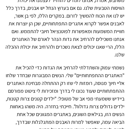
משתבש, אמרה, אנחנו לומדים להחזיר לעצמנו את יכולת
הוויסות הטבעית שלנו. גם אם בערוץ הנחל יש אבנים, בדרך כלל
יש לנו את הכוח להמשיך לזרום. במקרים הללו, לפי בן אשר,
לאבנים אפשר לקרוא אתגרים התפתחותיים, שכן הן יוצרות את
חוויית המשמעות ומאפשרות לפוטנציאל חיובי להתממש. ואם
אנחנו משכילים להרחיב את גדות הנהר לאורם של האתגרים
הללו, הרי שאנו יכולים לצאת נשכרים ולהרחיב את יכולת ההכלה
שלנו.
נשמתי עמוק והשתדלתי להרחיב את הגדות כדי להכיל את
"האתגרים ההתפתחותיים" שלי. הנשים המבוגרות שבחדר שלחו
אליי חיוך מנוסה, רומזות לי שזו רק ההתחלה מבחינת האתגרים
ההתפתחותיים שעוד נכונו לי בדרך ומזכירות לי ציטוט מפורסם
ביידיש ששמעתי מפי אב של מטופל: "ילדים קטנים צרות קטנות,
ילדים גדולים צרות גדולות". חייכתי בחזרה. היה משהו באחוות
הנשים הזו, בגילאים השונים, באתגרים המגוונים שכל אחת
הביאה עמה, שאפשר למרות האבנים המתגלגלות שבדרך,