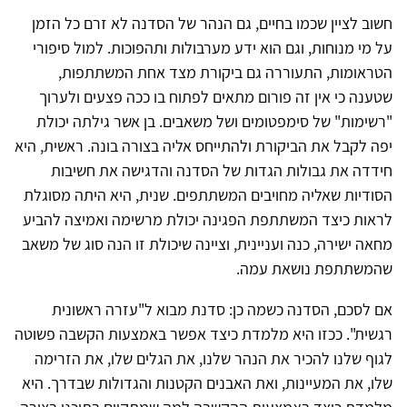
חשוב לציין שכמו בחיים, גם הנהר של הסדנה לא זרם כל הזמן
על מי מנוחות, וגם הוא ידע מערבולות ותהפוכות. למול סיפורי
הטראומות, התעוררה גם ביקורת מצד אחת המשתתפות,
שטענה כי אין זה פורום מתאים לפתוח בו ככה פצעים ולערוך
"רשימות" של סימפטומים ושל משאבים. בן אשר גילתה יכולת
יפה לקבל את הביקורת ולהתייחס אליה בצורה בונה. ראשית, היא
חידדה את גבולות הגדות של הסדנה והדגישה את חשיבות
הסודיות שאליה מחויבים המשתתפים. שנית, היא היתה מסוגלת
לראות כיצד המשתתפת הפגינה יכולת מרשימה ואמיצה להביע
מחאה ישירה, כנה ועניינית, וציינה שיכולת זו הנה סוג של משאב
שהמשתתפת נושאת עמה.
אם לסכם, הסדנה כשמה כן: סדנת מבוא ל"עזרה ראשונית
רגשית". ככזו היא מלמדת כיצד אפשר באמצעות הקשבה פשוטה
לגוף שלנו להכיר את הנהר שלנו, את הגלים שלו, את הזרימה
שלו, את המעיינות, ואת האבנים הקטנות והגדולות שבדרך. היא