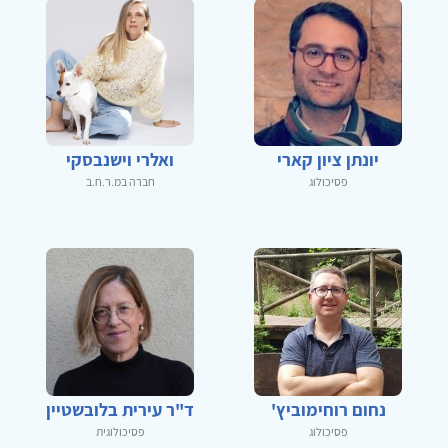
יונתן ציון קארי
ואלרי וישנבסקי
פסיכולוג
חברה במ.ר.ח.ב
נחום רוחימוביץ'
ד"ר עירית בלובשטיין
פסיכולוג
פסיכולוגית