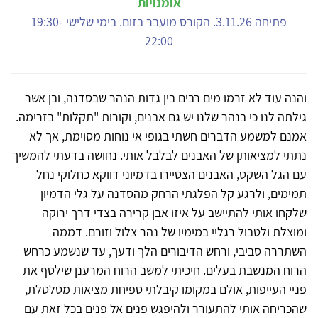
אומנויות
פתיחה 3.11.26. הקורס מועבר בזום. בימי שלישי 19:30-
22:00
והנה עוד לא זרמו מים רבים בין גדות הנהר שבסדנה, ובן אשר
גילתה לנו כי בנהר שלנו יש גם אבנים, וקורות "תקלות" בזרימה.
אמנם למשמע הדברים חשתי בגופי אי נוחות מסוימת, אך לא
נתתי למציאותן של האבנים לבלבל אותי. נחושה בדעתי להמשיך
עם הגל השקט, האבנים הצטיירו בדמיוני דווקא כחלוקי נחל
תמימים, ולרגע קל הפלגתי הרחק מהסדנה על גלי הדמיון
שלקחו אותי להתיישב על איזו אבן קרירה בצדי דרך ירוקה
ומוצלת ולטבול רגליי במימיו של נהר צלול וזורם. דממה
השתררה סביבי, ורחש הדיבורים הלך ודעך, עד שנשמע כרחש
הרוח המנשבת בעלים. חיכיתי למשב הרוח המרענן שילטף את
פניי העייפות, אולם במקומו קיבלתי טפיחת מציאות מטלטלת,
שהכריחה אותי להתעורר ולהיפגש פנים אל פנים בכל זאת עם