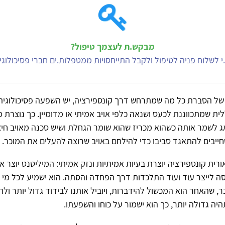
מבקש.ת לעצמך טיפול?
י לשלוח פניה לטיפול ולקבל התייחסויות ממטפלות.ים חברי פסיכולוג
של הסברת כל מה שמתרחש דרך קונספירציה, יש השפעה פסיכולוגית 
ית שמתכווננת לכעס ושנאה כלפי אויב אמיתי או מדומיין. כך נוצרת מ
 לשמר אותה כשהוא מכריז שהוא שומר הגחלת ושיש סכנה מאויב חיצו
ייבים להתאגד סביבו כדי להילחם באויב שרוצה להעלים את המוכר.
ורית קונספירציה יוצרת בעיות אמיתיות ונזק אמיתי: המיליטנט יוצר או
סה לייצר עוד ועוד התלכדות דרך הפחדה והסתה. הוא ישמיע לכל מי 
ר, שהאחר הוא המכשול להידברות, ויוביל אותנו לבידוד גדול יותר ולח
ה גדולה יותר, כך הוא ישמור על כוחו והשפעתו.