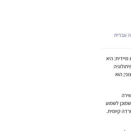
יה עברית
מיידית: היא
יתולוגיה
ני; הוא
וירה
שמוכן לשמוע
רדה קיומית.