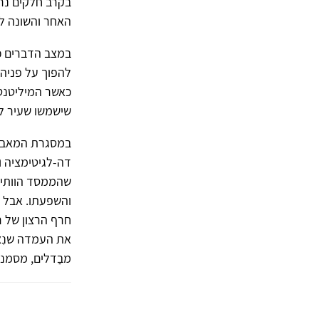
בקרב חלקים נר
האחר והשונה ל
במצב הדברים כפ
להפוך על פניהן
כאשר המיליטנטי
שישמשו שעיר לע
במסגרת המאבק מ
דה-לגיטימציה 
שהממסד הוותיק
והשפעתו. אבל כ
חרף הרצון של ר
את העמדה שנִצ
מבַדלים, מסמני