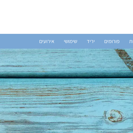
ת
פורומים
יריד
שימושי
אירועים