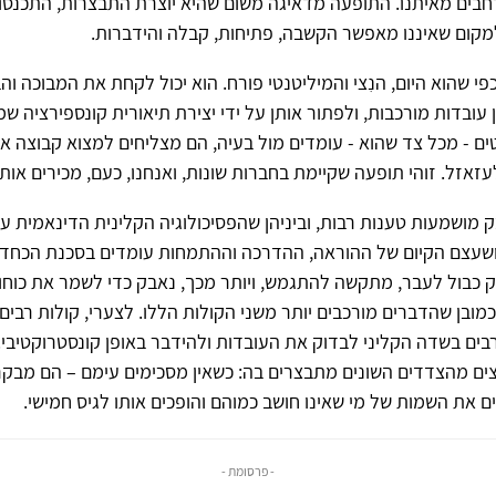
חבים מאיתנו. התופעה מדאיגה משום שהיא יוצרת התבצרות, התכנסו
מקום שאיננו מאפשר הקשבה, פתיחות, קבלה והידברות.
י שהוא היום, הנִצי והמיליטנטי פורח. הוא יכול לקחת את המבוכה והב
 עובדות מורכבות, ולפתור אותן על ידי יצירת תיאורית קונספירציה שמ
ם - מכל צד שהוא - עומדים מול בעיה, הם מצליחים למצוא קבוצה או 
זאזל. זוהי תופעה שקיימת בחברות שונות, ואנחנו, כעם, מכירים אות
ושמעות טענות רבות, וביניהן שהפסיכולוגיה הקלינית הדינאמית ע
ושעצם הקיום של ההוראה, ההדרכה וההתמחות עומדים בסכנת הכחדה
 כבול לעבר, מתקשה להתגמש, ויותר מכך, נאבק כדי לשמר את כוחו
מובן שהדברים מורכבים יותר משני הקולות הללו. לצערי, קולות רבים
בים בשדה הקליני לבדוק את העובדות ולהידבר באופן קונסטרוקטיבי
ים מהצדדים השונים מתבצרים בה: כשאין מסכימים עימם – הם מבקר
ם את השמות של מי שאינו חושב כמוהם והופכים אותו לגיס חמישי.
- פרסומת -