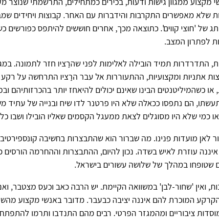
 מקצוע ממגוון גישות ודעות, בכירים כמתחילים, התרשמתי שנוצר מעג
ת שלא מאפשרים התקרבות והידברות עם האחר. קבוצות ויחידים שמ
ג של 'חוצי קווים'. כתוצאה מכך, אחרים חוששים להיתפס כפורשים כ
ת לפתרון המצב.
ת, התדרדרות תמיד הובילה לאלימות לפני שהרַציו חזר לתמונה. במגוו
וצות אתניות ומקצועיות, ההתעוררות אל עבר הרַציו התרחשה על רקע
, או כשהמיליטנטים הבינו שאינם יכולים להיאחז יותר בהכרזותיהם וב
עשתו, הם נתפסו ככאלה שלא היו פרטנר לדו שיח ובנייה של עתיד מ
 או כמי שלא היו מסוגלים לצאת ממעגל הקסמים שאליו הובילו ושבו כל
ר לאן מועדות פנינו. מה שברור הוא שהתבצרות בחשיבה קונספירטיב
יננה עוזרת לאיש בשדה. נכון להיום, ההתבצרות וההחרמה הורסים כ
ם שטופחו במהלך של שלושה עשורים בישראל.
ת, ואין 'שחור-לבן' במשוואה הקיימת. יש הרבה כאב וכעס מצטבר, וא
הקרקע המוכרת להם איננה יציבה כבעבר. מדובר באנשי מקצוע מהשד
סדות ציבוריים ומהמגזר הפרטי. רבים מהם התנדבו ותרמו להתפתחות