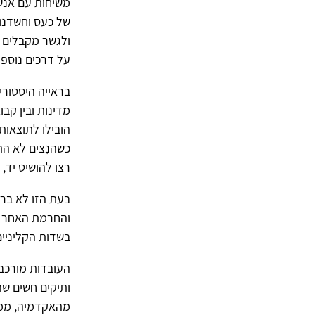
משיחות עם אנשי
של כעס וחשדנו
ולגשר מקבלים ת
על דרכים נוספו
בראייה היסטורי
מדינות ובין קב
הובילו לתוצאות
כשהנִצים לא הת
רצו להושיט יד,
בעת הזו לא ברו
והחרמת האחר א
בשדות הקליניי
העובדות מורכבו
ותיקים חשים ש
מהאקדמיה, ממו