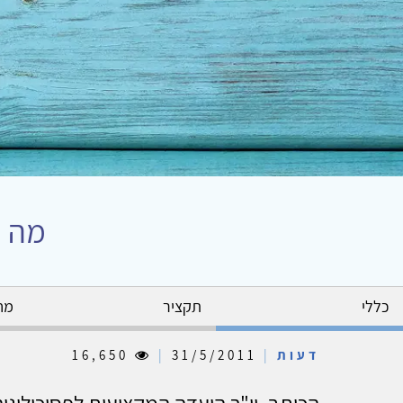
מה ק
כללי
תקציר
מח
דעות
|
31/5/2011
|
16,650
הכותב, יו"ר הועדה המקצועית לפסיכולוגי