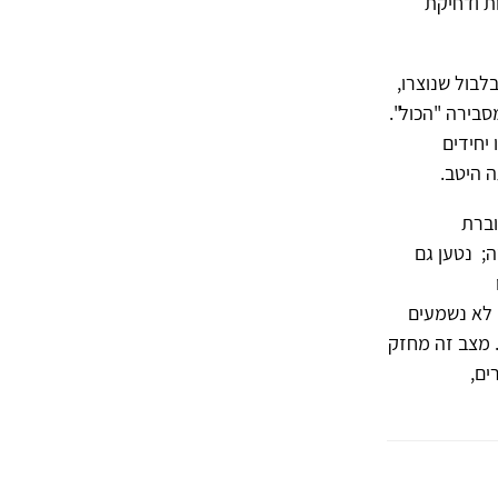
ת ודחיקת
לבול שנוצרו,
סבירה "הכול".
יחידים
ה היטב.
וברת
; נטען גם
 לא נשמעים
. מצב זה מחזק
ים,