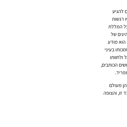
 להגיע
ו רגשות
על המללת
יגים של
. אף כי הוא מודע
כותו בעיני
 ולחוותו
שים הכותבים,
פריד.
הן מעולם
 זו, והצופה