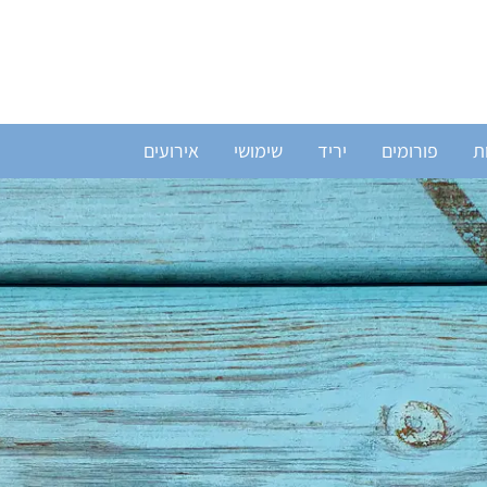
ת
פורומים
יריד
שימושי
אירועים