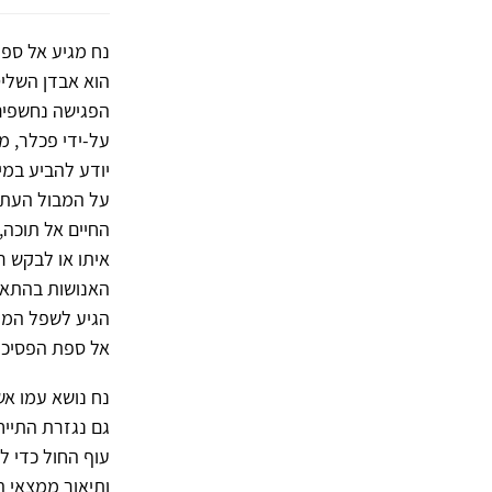
נח מגיע אל ספת
הוא אבדן השליט
הפגישה נחשפים י
על-ידי פכלר, מ
יודע להביע במי
על המבול העתיד
החיים אל תוכה,
איתו או לבקש ר
האנושות בהתאם 
הגיע לשפל המדר
אל ספת הפסיכול
נח נושא עמו א
גם נגזרת התיי
עוף החול כדי 
ותיאור ממצאי ה