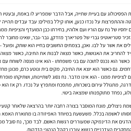
 הפסיכולוג עם בעיית שתייה, אבל הדבר שמפריע לו באמת, ובעטיו הג
ה וההתפרצות על נכדו כנען, אותו קילל במילים: עבד עבדים תהייה ל
חסיו של נח עם הוריו ועם אלוהיו, בחירתו כבן המועדף והציפיות ממנו
זכיר סטריאוטיפ גברי של פטריארך מזדקן, גבר-גבר, שאינו מחובר לרגש
לים את אשר על לבו. ואכן, בצמתים החשובים בחייו הוא שותק, ופועל
 להחריב את האנושות, כאשר מצוּוה לבנות את התיבה, כאשר מצוּוה 
 כאשר הוא נכנס לתוכה עם בני משפחתו - הוא אינו מנסה לשוחח עם אל
חמים. גם כאשר הוא יוצא את התיבה, מקים בית ונוטע כרם, מכונן מח
לציפיות ממנו - הוא אינו מדבר. נח נסוג לשתיינותו, ושתיקתו מופר
גה, מתגולל עירום בשכרותו, מתפכח ומתפרץ על נכדו. רק אז הוא 
וג, נפחד מתוקפנותו שמצאה ביטוי.
שמת ניצולים, מונח המוסבר בצורה רחבה יותר בהרצאה שלאחר קטעי 
חסותו לאשמה בכלל. משעשעת במיוחד האפיזודה בו מתוארת האמא הפ
להדגים את הדינמיקה שמעוררים רגשות האשם. לבד מכך, נח סובל מפ
מחקרים העדכניים בנושא עוררו בקהל הנהוני הזדהות.