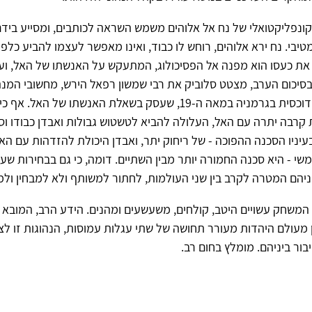
קונפליקטואלי של נח אל אלוהים משמש השראה לכותבים, ומסייע בידם
טיבי. נח ירא אלוהים, רוחש לו כבוד, ואינו מאפשר לעצמו להביע כלפי
 את כעסו הוא מפנה אל הפסיכולוג, המתעקש על האנשתו של האל, ו
בסיכום הערב, מצטט סלוביק את רבי שמשון רפאל הירש, מחשובי המנה
היהדות האורתודוכסית בגרמניה במאה ה-19, שעסק בשאלת האנשתו של האל
קִרבה יתרה עם האל, העלולה להביא לטשטוש גבולות ואבדן כבודו וסמ
עיניו הסכנה ההפוכה - של ריחוק יתר, ואבדן היכולת להזדהות עם האל
משי - היא סכנה החמורה יותר מבין השתיים. דומה, כי גם בבחירות שעו
יהם המטרה לקרב בין שני העולמות, לחתור למשותף ולא למבחין ולמ
משחק עשויים היטב, קולחים, משעשעים ומהנים. הידע הרב, המובא 
ן מעולם היהדות מעורר תחושה של שתי עגלות עמוסות, הנהוגות זו לצד
בור ביניהם. מומלץ בחום רב.