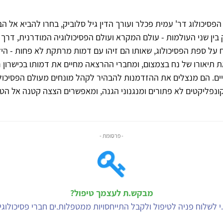
הפסיכולוג דר' עמית פכלר ועורך הדין גיל סלוביק, בחרו להביא אל ה
ן שני העולמות - עולם המקרא ועולם הפסיכולוגיה המודרנית, דרך
ל ספת הפסיכולוג, שאותו הם זיהו עם דמות מרתקת לא פחות - היל
תיאורו של נח בצמצום, ומחברי ההרצאה מחיים את דמותו בכישרון ר
יים. הם מנצלים את ההזדמנות להבהיר לקהל מונחים מעולם הפסיכולו
קונפליקטים לא פתורים ומנגנוני הגנה, ומאפשרים הצצה קטנה אל הט
- פרסומת -
מבקש.ת לעצמך טיפול?
י לשלוח פניה לטיפול ולקבל התייחסויות ממטפלות.ים חברי פסיכולוג