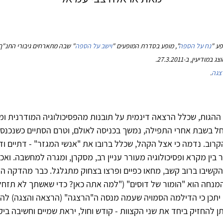
ע "
נח על הספה
", מופע בסדרת המופעים "
וישב על הספה
" שבה מתארחים גיבורי התנ"ך
דיעין, ב-27.3.2011.
צגה
.
ההגות, שכלל הרצאה דינמית על תובנות מהפסיכולוגיה המודרנית ומ
ל בשבת אחרי התפילה, נמשך בכניסה לאולם, וטרם הסתיים כשנכנסנ
רוב. נדמה כי אצל הקהל, שכלל ברובו את "אנשי המגזר" - דתיים ו
 בין מקרא ופסיכולוגיה מעורר עניין רב, מסקרן, ומגרה למחשבה. ואכן
קשיבו ברוב קשב, מחאו כפיים ופרצו בצחוק מתגלגל. כבר מהדקה ה
מנחה הוא "הומור של דוסים" ("למה אתה כאן? כדי שאשתך לא תזחל
 יתכן כי הדילמה הסמויה שעמה מנסה ה"הרצגה" (הרצאה והצגה) לה
 להחזיק ביחד את שני הקצוות - קודש וחול, יראת שמיים וחשיבה ביק