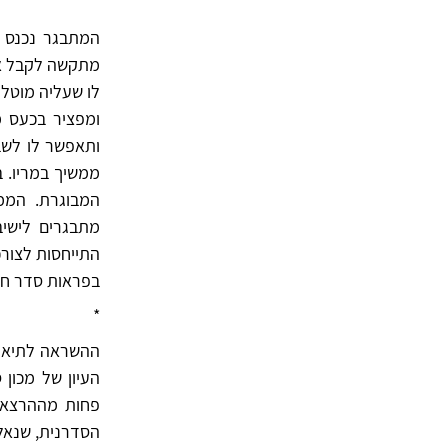
המתבגר נכנס ב
מתקשה לקבל את
לו שעליה מוטלת
ומפציר בכעס מ
ותאפשר לו לשב
ממשיך במריו. ב
המבוגרת. הממ
מתבגרים לישי
התייחסות לצורכ
בפראות סדר חד
*
ההשראה לתיאור
העיון של מכון
פחות מההרצאה,
הסדרנית, שנאל