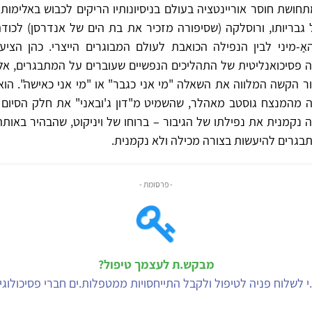
מתחושת חוסר אוריינטציה בעולם בניסיונותיו הריקים לכבוש באלימות 
גבריותו, ורוסלקה (שסיפורה מזכיר את בת הים של אנדרסן) לכודה 
אַ-מיני לבין הנפילה הכואבת לעולם המבוגרים הייצרי. כהן הצי
פסיכואנליטית של התהליכים הנפשיים שעוברים על המתבגרים, אל
 הקשה המלווה את השאלה "מי אני כגבר" או "מי אני כאישה". הוא
מהמנצח גוסטב מאהלר, שהשמיט מ"דון ג'ובאני" את חלק הסיום ש
נקמנית את נפילתו של הגיבור – ברוחו של ויניקוט, שהבהיר באות
בגרים להיעשות בצורה מכילה ולא נקמנית.
- פרסומת -
מבקש.ת לעצמך טיפול?
י לשלוח פניה לטיפול ולקבל התייחסויות ממטפלות.ים חברי פסיכולוג