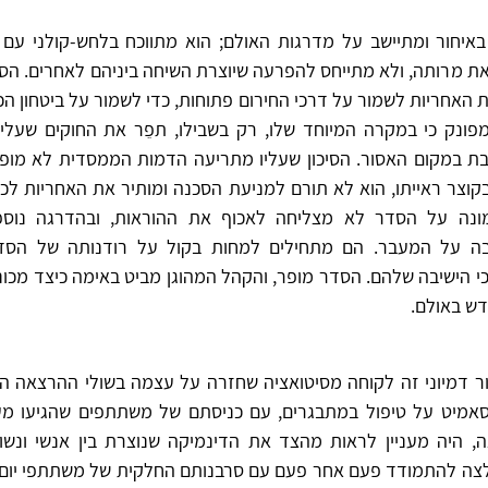
איחור ומתיישב על מדרגות האולם; הוא מתווכח בלחש-קולני עם
 מרותה, ולא מתייחס להפרעה שיוצרת השיחה ביניהם לאחרים. הס
 האחריות לשמור על דרכי החירום פתוחות, כדי לשמור על ביטחון ה
פונק כי במקרה המיוחד שלו, רק בשבילו, תפֵר את החוקים שעלי
ת במקום האסור. הסיכון שעליו מתריעה הדמות הממסדית לא מופנם
קוצר ראייתו, הוא לא תורם למניעת הסכנה ומותיר את האחריות לכ
ונה על הסדר לא מצליחה לאכוף את ההוראות, ובהדרגה נוספים
בה על המעבר. הם מתחילים למחות בקול על רודנותה של הסדרנ
י הישיבה שלהם. הסדר מופר, והקהל המהוגן מביט באימה כיצד מכו
ש באולם.
 דמיוני זה לקוחה מסיטואציה שחזרה על עצמה בשולי ההרצאה הר
 סאמיט על טיפול במתבגרים, עם כניסתם של משתתפים שהגיעו מע
 היה מעניין לראות מהצד את הדינמיקה שנוצרת בין אנשי ונשות
צה להתמודד פעם אחר פעם עם סרבנותם החלקית של משתתפי יום הע