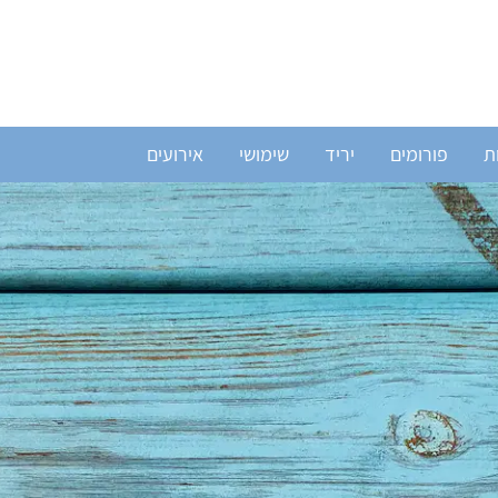
ת
פורומים
יריד
שימושי
אירועים