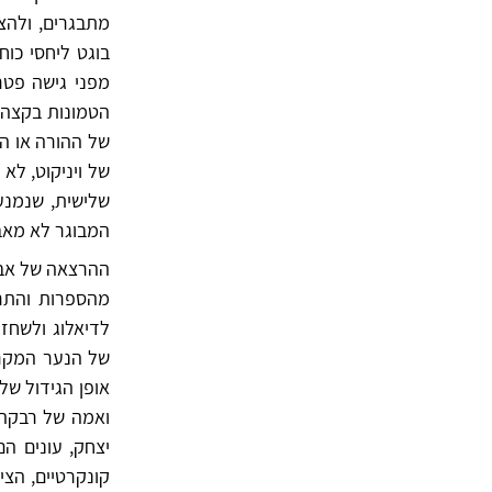
מתבגרים, ולהצ
בוגט ליחסי כוח
מפני גישה פטר
הטמונות בקצה ה
של ההורה או ה
של ויניקוט, ל
שלישית, שנמנעת
המבוגר לא מאבד
ההרצאה של אבנ
מהספרות והתרב
לדיאלוג ולשחזו
של הנער המקרא
אופן הגידול ש
ואמה של רבקה 
יצחק, עונים ה
קונקרטיים, הצי