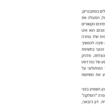
ים במתבגרים,
ול, המעלה את
ינים הקשורים
ים: הוא אינו
ית שלו נותרה
 סיבה להמשיך
ת הנער בחשיפת
הצלחה. מלניק
סע של נפרדותו
המיתולוגי על
צע את משימות
ן השמיע בפני
ופרה "רוסלקה"
דון ג'ובאני,