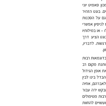
ן סאמיט יוני
ם. בוגט הזהיר
גם על הסכנות
לניסיון אפשרי
 או במילותיו
וגט הציע דרך
גשות. לדבריו,
ן.
דוגמאות רבות
ותנת מקום רב
ת אופן הגידול
דל בינו לבין
לאברהם, אחיה
בקש ידה עבור
בות מטיפולים
עשויים להחוות