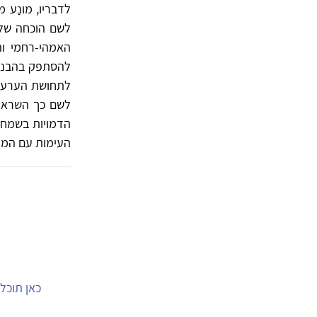
לדבריו, מונַע 
לשם הוכחה של 
האמהי-רחמי וה
להסתפק בהבנה 
לתחושת הערעור
לשם כך השראה 
הדמויות בשמחה 
העימות עם המת
כאן תוכל.