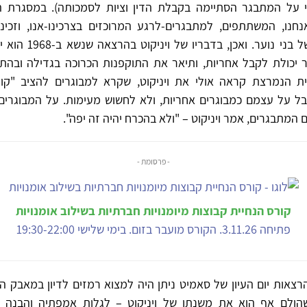
י על המתבגר הסתיימה בקבלת הדין וציות לסמכותה). במסגרת ה
חנו, המשתתפים, למתבגרים-לרגע המרוכזים בצרכינו-אנו, וזכינ
נקודת המבט של בני נוער. ו
 יכולת לקבל אחריות, ותיאר את התוקפנות הכרוכה בגדילה ובהתבג
דרנית הנמרצת קראה אולי את ויניקוט, שקרא למבוגרים להציב "ק
ל על עצמם כמבוגרים אחריות, ולא לחשוש מעימות. על המבוגרי
המתבגרים, אמר ויניקוט – "ולא בהכרח יהיה זה יפה".
- פרסומת -
קורס הנחיית קבוצות מיומנויות חברתיות בשילוב אומנויות
פתיחה 3.11.26. הקורס מועבר בזום. בימי שלישי 19:30-22:00
רצאות יום העיון של סאמיט ניתן היה למצוא רמזים לדיון במאבק ה
שהולם אף הוא את משנתו של ויניקוט – לגלות אמפתיה והבנה ל