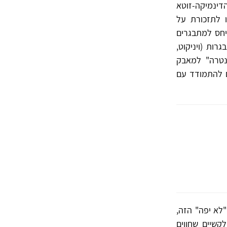
דינמיקה-זוטא
ו לתזכורת על
אכן, בדבריו של ויניקוט בהרצאה שנשא ב-1968 הוא ייחס למתבגרים
רות (ויניקוט,
ונטרה" למאבק
ם להתמודד עם
"לא יפה" הזה,
קשיים שחווים