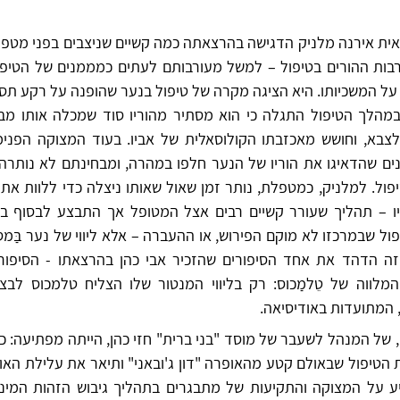
אית אירנה מלניק הדגישה בהרצאתה כמה קשיים שניצבים בפני מטפל
בות ההורים בטיפול – למשל מעורבותם לעתים כמממנים של הטיפ
ל המשכיותו. היא הציגה מקרה של טיפול בנער שהופנה על רקע תסמ
 במהלך הטיפול התגלה כי הוא מסתיר מהוריו סוד שמכלה אותו מבפנ
לצבא, וחושש מאכזבתו הקולוסאלית של אביו. בעוד המצוקה הפנימ
נים שהדאיגו את הוריו של הנער חלפו במהרה, ומבחינתם לא נותרה
פול. למלניק, כמטפלת, נותר זמן שאול שאותו ניצלה כדי ללוות א
יו – תהליך שעורר קשיים רבים אצל המטופל אך התבצע לבסוף ב
פול שבמרכזו לא מוקם הפירוש, או ההעברה – אלא ליווי של נער בַּמ
 הזה הדהד את אחד הסיפורים שהזכיר אבי כהן בהרצאתו - הסיפור 
המלווה של טֵלמַכוס: רק בליווי המנטור שלו הצליח טלמכוס לב
 המתועדות באודיסיאה.
של המנהל לשעבר של מוסד "בני ברית" חזי כהן, הייתה מפתיעה: כה
 הטיפול שבאולם קטע מהאופרה "דון ג'ובאני" ותיאר את עלילת הא
 על המצוקה והתקיעות של מתבגרים בתהליך גיבוש הזהות המינית. 