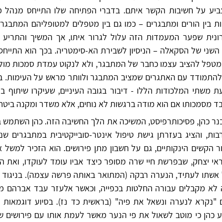
ביע על חשיבות הקשר איתם. בדברי הפתיחה שלו התייחס מנהל מכו
ות בין הורים ומתבגרים – כמו גם בין מטפלים למטופליהם המתבגרי
ונית שפער המעמדות הזה עלול לגרור איתו, אך המשיך והתריע 
שני של הסקאלה – הניסיון לשבירת הא-סימטריה. בכך הוא התייחס 
מטפל להציב עצמו כחבר של המתבגר, ולא לנקוט עמדת סמכות מולו –
א להתמודד עם האתגרים שמציב המתבגר ולוותר מראש על העימות. ב
 משתי המלכודות הללו - דיבור בגובה העיניים, שעיקרו שיתוף בר
 מסמכותו אם הוא מודה ברגשות לא נוחים, אלא משדר ומקנה ביטחו
ר כהן, פסיכותרפיסט, המשיכה את הלך החשיבה הזה. כהן השתמש ב
ות, והציג בעזרתן גישת טיפול אינטר-סובייקטיבית במתבגרים שנ
ר הקשים הינקותיים, גם על חשבון מתן פירושים. הוא הזכיר למשל א
י יצחק, שבפרשת חיי שרה מסופר כיצד אביו עומד לעוקדו, ואת ההב
ל אשתו לעתיד, הנערה רבקה (המתואר באותה פרשה עצמה). בניגוד 
לא מקבלים עבורה החלטות בכפייה, וכאשר אלעזר עבד אברהם מ
ם "נקרא לנערה ונשאל את פיה" (בראשית כד נז). בסיוע דוגמאות ר
ע כהן כי מוטב לשאול את פי הנער מאשר לעמת אותו עם פירושים ש