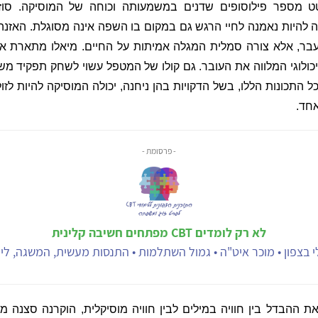
ט מספר פילוסופים שדנים במשמעותה וכוחה של המוסיקה. סוזן
 להיות נאמנה לחיי הרגש גם במקום בו השפה אינה מסוגלת. האזנה
בר, אלא צורה סמלית המגלה אמיתות על החיים. מיאלו מתארת א
כולוגי המלווה את העובר. גם קולו של המטפל עשוי לשחק תפקיד מש
ל התכונות הללו, בשל הדקויות בהן ניחנה, יכולה המוסיקה להיות לזו
אחד.
- פרסומת -
לא רק לומדים CBT מפתחים חשיבה קלינית
 בצפון • מוכר איט"ה • גמול השתלמות • התנסות מעשית, המשגה, ליוו
 ההבדל בין חוויה במילים לבין חוויה מוסיקלית, הוקרנה סצנה מת