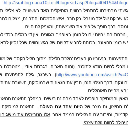
http://israblog.nana10.co.il/blogread.asp?blog=404154&bl
שתי מבחירתו להתחיל בחוויה מוסיקלית מאד ראשונית. לא צלילי ת
א שריקה של ילד מוגבל. רק הרב, איש הסמכות והתבונה, מצליח להבי
מסר. בכך הופך על פיה את משמעותה, ומעניק לה חיים.
נוכחת בחיי היום יום כל הזמן באופנים מגוונים. אין די במלים בכדי 
בזמן ההאזנה. בכוחה להביע דקויות של רגש וחוויה שכל נסיון לתא
תפעמותו בנעוריו מן האריה 'מלכת הלילה' מתוך חליל הקסם של מוצ
ו מבלי להיות מודע לתוכנה. (והנה האריה, בגרסת אודיו, מנוטרלת 
http://www.youtube.com/watch?v
). כשבגר, גילה להפתעתו ש
ם ונקם. דרך הגילוי הזה, הבין את הגאונות שבמוסיקה, השוזרת את ה
האימהיים האומללים.
מאזין והמוסיקה הופכים לאחד מבחינה רגשית. במהלך ההאזנה המאזין א
לם החיצון, זה מצב של
היות אחד עם העולם
.
ההאזנה למוסיקה 
וקדמות, וחיבור עם הצלילים בממד אחר.
אלו מטרימים את מושג חוו
יכולה להוות זולת עצמי.