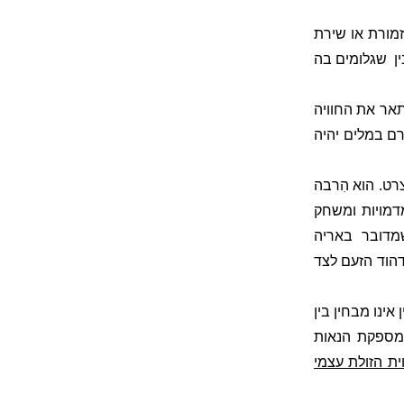
זמורת או שירת
ן
שגלומים בה
לתאר את החוויה
רם במלים יהיה
רט. הוא הִרבה
מדמויות ומשחק
מדובר באריה
דהוד הזעם לצד
ינו מבחין בין
מספקת הנאות
ית הזולת עצמי