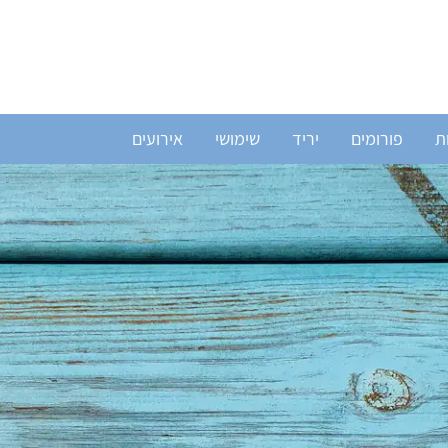
ת
פורומים
יריד
שימושי
אירועים