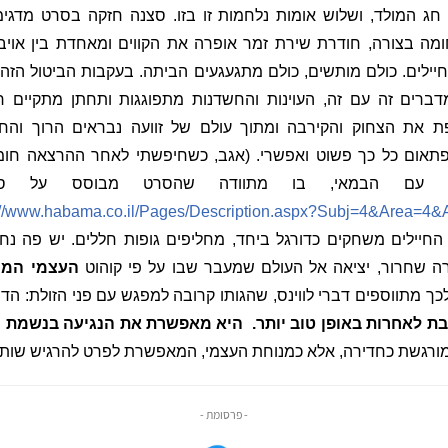
חג המולד, ושלוש אומות נלחמות זו בזו. סצנה חזקה בסרט מדגי
ומה בצורה, חודרת שירת זמר אופרה את הקווים ומאחדת בין אויבי
יילים. כולם מותשים, כולם מתגעגעים הביתה. בעקבות הביטול הזה
ברים זה עם זה, העוינות והחשדנות מתפוגגות ותחתן מתקיים רג
 את הצחוק והקירבה ומתוך עולם של זוועה נבראים הרוך והח
אום כל כך פשוט ואפשרי. (אגב, כשחיפשתי לאחר ההרצאה חומ
ן עם הבמאי, בו מתוודה שהסרט מבוסס על סיפ
://www.habama.co.il/Pages/Description.aspx?Subj=4&Area=4&A
יילים משחקים כדורגל ביחד, מחליפים גופות חללים. יש פה נחלצ
 שחרור, יציאה אל העולם שמעבר שבו על פי קוהוט
העצמי המו
כך מתווספים דברי לווינס, שהגותו קרובה למפגש עם פני הזולת: הד
 לאחרות באופן טוב יותר.
היא מאפשרת את הנגיעה בנשמת ה
מורגשת כחדירה, אלא כמנוחת העצמי, המאפשרת לפרט להרגיש שותף 
- פרסומת -