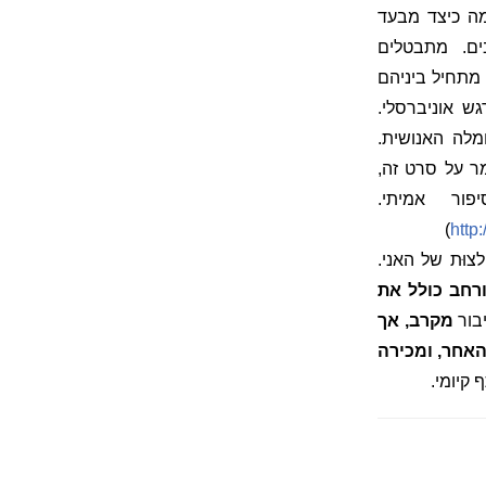
מה כיצד מבעד
ם.
מתבטלים
 מתחיל ביניהם
ש אוניברסלי.
מלה האנושית.
ר על סרט זה,
ור אמיתי.
)
http
וּת של האני.
רחב כולל את
יבור
מקרב, אך
אחר, ומכירה
קיומי.