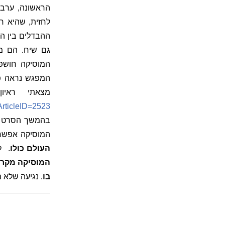
הראשונה, ערב 
לחזית, שהיא ח
ההבדלים בין הח
גם שיח. הם מד
המוסיקה חושפת
המפגש נראה פת
מצאתי ראיו
rticleID=2523
בהמשך הסרט הח
המוסיקה אפשרה
העולם כולו
.
ל
המוסיקה מקרבת
בו
. נגיעה שלא 