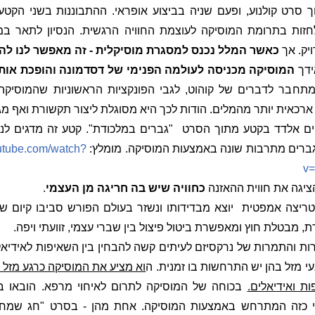
סרט קולנוע, ופעם שניה בביצוע אופראי. ההתבוננות בשני הקטע
זות בתרומת המוסיקה לעוצמת החוויה הרגשית. הנסיון לתאר במל
יק. אך
כאשר המלל נכנס למסגרת מוסיקלית - זה מאפשר לנו להי
ידך
המוסיקה מכניסה לעולמה הפנימי של דסדמונה והופכת אותה
תחבר לדברים של קוהוט, לגבי הפונקציות הראשוניות שהמוסיק
רכאית יותר מהמלים. הודות לכך היא מסוגלת ליצור תקשורת ואף מגע
ים אלדד בקטע מתוך הסרט
"גברים במלכודת". קטע זה מדגים לנ
 גברים מתרבות שונה באמצעות המוסיקה. מומלץ:
utube.com/watch?
v
יגה את חווית ההאזנה
כחוויה שיש בה חריגה מן העצמי
.
טריצה אמפטית
יוצא מבדידותו ונשזר בעולם הפורש סביבו קיום ש
 מבטלת חוץ ומאפשרת ביטול פיצול בין שברי עצמי, זוועתי ויפה.
רות והתמרות של נרקסיזם לעיתים קשה להבחין בין השאיפות לאידיאל
י מזל בהן יש התרחשות בו זמנית. ה
וא מציע את המוסיקה כרגע מזל 
ת ואידיאלים.
בכוחה של המוסיקה לתרום לאיחוי מרפא. הובאו 
י כזה המתרחש באמצעות המוסיקה. אחת מהן - בסרט "חג שמח"