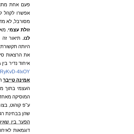
פעם אחת מתוך 
אפשרו לקהל לח
מסורבל, לא מדו
זולת עצמי
. מא
לנו.
תיאור זה מ
היותה תקשורת א
את הרצאות סי
איחוד נדיר בין
=RyKvD-4IxOY
אמינה טייבר
הצ
העצמי בתוך מ
המוסיקה מאחדת,
ע"פ קוהוט, בצו
שהן בבחינת רגע
הפער בין שאיפו
דוגמאות לאיחו