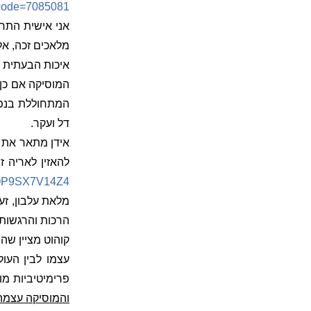
ogcode=7085081
אני אישית התרג
מלאכים זכה, אל
איכות הבעתית ו
המוסיקה אם כן, 
המתחוללת בנפש 
דל ועקר.
אידן מתאר את ה
להאזין לאריה ז
=OP9SX7V14Z4
מלאת עלבון, זע
הרכות והרגשות 
קוהוט מציין שה
עצמו לבין העו
פרימיטיביות מ
והמוסיקה עצמה 