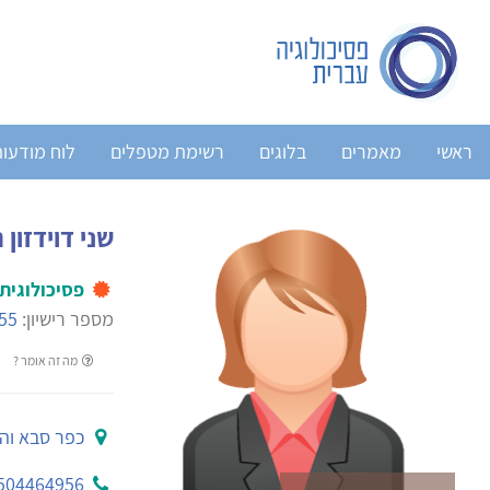
ראשי
מאמרים
בלוגים
רשימת מטפלים
לוח מודעו
שני דוידזון 
פסיכולוגית
מספר רישיון:
55
מה זה אומר ?
כפר סבא וה
504464956