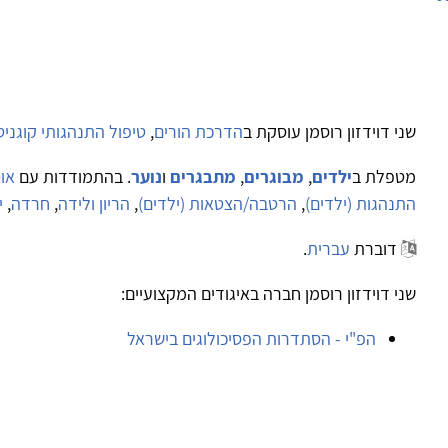
שני דוידזון רוסמן עוסקת ב
הדרכת הורים
,
טיפול התנהגותי קוגניטיבי 
מטפלת ב
ילדים
,
מבוגרים
,
מתבגרים
ו
נוער
. בהתמודדות עם
אוט
התנהגות (ילדים)
,
הרטבה/הצטאות (ילדים)
,
הריון ולידה
,
חרדה
,
י
דוברת
עברית
.
שני דוידזון רוסמן חברה באיגודים המקצועיים:
הפ"י - הסתדרות הפסיכולוגים בישראל