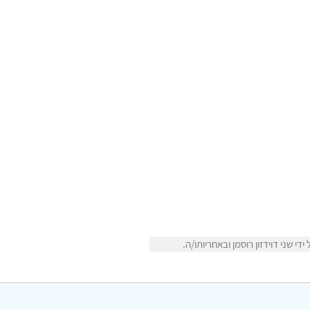
 שני דוידזון רוסמן ובאחריותו/ה.