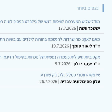
נצפים ביותר
מודל שלוש המערכות לוויסות רגשי של גילברט בפסיכולוגיה ר
יששכר עשת
|
17.7.2026
מאגו לאקו: מהישרדות להגשמה בהורות לילדים עם בעיות הת
ד"ר ליאור סומך
|
19.7.2026
אקטיביות טיפולית כעמדה נפשית של נוכחות בטיפול הדינמי 
ד"ר יעקב יבלון
|
9.7.2026
יֵשׁ מַשֶּׁהוּ אַחֲרֵי הֶחָלָל, יֶלֶד, רַק שֶׁתֵּדַע
עלון פסיכולוגיה עברית
|
26.7.2026