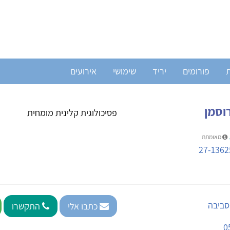
ת
פורומים
יריד
שימושי
אירועים
רוסמן
פסיכולוגית קלינית מומחית
מאומתת
27-1362
סביבה
כתבו אלי
התקשרו
0