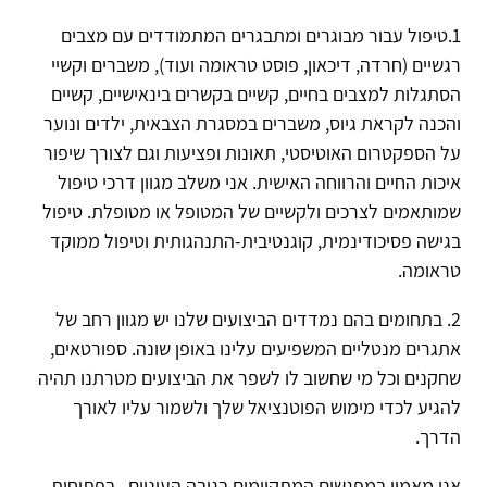
1.טיפול עבור מבוגרים ומתבגרים המתמודדים עם מצבים
רגשיים (חרדה, דיכאון, פוסט טראומה ועוד), משברים וקשיי
הסתגלות למצבים בחיים, קשיים בקשרים בינאישיים, קשיים
והכנה לקראת גיוס, משברים במסגרת הצבאית, ילדים ונוער
על הספקטרום האוטיסטי, תאונות ופציעות וגם לצורך שיפור
איכות החיים והרווחה האישית. אני משלב מגוון דרכי טיפול
שמותאמים לצרכים ולקשיים של המטופל או מטופלת. טיפול
בגישה פסיכודינמית, קוגנטיבית-התנהגותית וטיפול ממוקד
טראומה.
2. בתחומים בהם נמדדים הביצועים שלנו יש מגוון רחב של
אתגרים מנטליים המשפיעים עלינו באופן שונה. ספורטאים,
שחקנים וכל מי שחשוב לו לשפר את הביצועים מטרתנו תהיה
להגיע לכדי מימוש הפוטנציאל שלך ולשמור עליו לאורך
הדרך.
אני מאמין במפגשים המתקיימים בגובה העיניים, בפתיחות