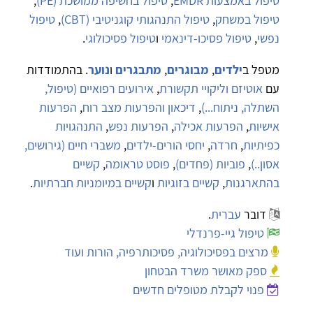
טיפול באמצעות EMDR
,
טיפול בחשיפה ממושכת (PE)
,
טיפול במשחק
,
טיפול התנהגותי קוגניטיבי (CBT)
,
טיפול
נפשי
,
טיפול פסיכו-דינאמי
ו
טיפול פסיכולוגי
.
מטפל ב
ילדים
,
מבוגרים
,
מתבגרים
ו
נוער
. בהתמודדות
עם
אוטיזם וליקויי תקשורת
,
אירועים רפואיים (טיפול,
השתלה, ניתוח...)
,
דיכאון והפרעות מצב רוח
,
הפרעות
אישיות
,
הפרעות אכילה
,
הפרעות נפש
,
התנהגויות
כפיתיות
,
חרדה
,
יחסי הורים-ילדים
,
משברי חיים (גירושים,
אסון..)
,
פוביות (פחדים)
,
פוסט טראומה
,
קשיים
בהתארגנות
,
קשיים בזוגיות
ו
קשיים במיומניות חברתיות
.
דובר
עברית
.
טיפול גיי-פרנדלי
מרצים בפסיכולוגיה, פסיכותרפיה, הורות ועוד
ספק מאושר משרד הבטחון
פנוי לקבלת מטופלים חדשים