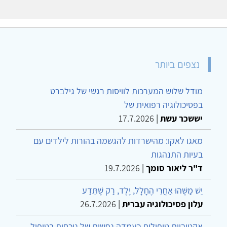
נצפים ביותר
מודל שלוש המערכות לוויסות רגשי של גילברט
בפסיכולוגיה רפואית של
יששכר עשת
|
17.7.2026
מאגו לאקו: מהישרדות להגשמה בהורות לילדים עם
בעיות התנהגות
ד"ר ליאור סומך
|
19.7.2026
יֵשׁ מַשֶּׁהוּ אַחֲרֵי הֶחָלָל, יֶלֶד, רַק שֶׁתֵּדַע
עלון פסיכולוגיה עברית
|
26.7.2026
אקטיביות טיפולית כעמדה נפשית של נוכחות בטיפול