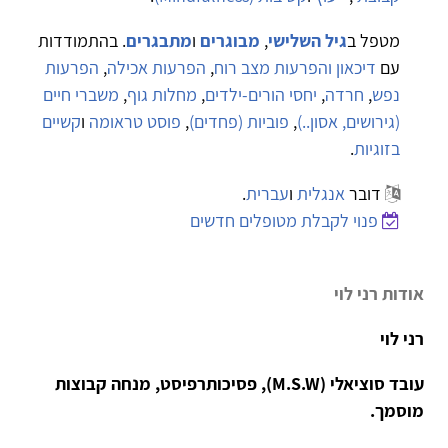
מטפל ב
גיל השלישי
,
מבוגרים
ו
מתבגרים
. בהתמודדות
עם
דיכאון והפרעות מצב רוח
,
הפרעות אכילה
,
הפרעות
נפש
,
חרדה
,
יחסי הורים-ילדים
,
מחלות גוף
,
משברי חיים
(גירושים, אסון..)
,
פוביות (פחדים)
,
פוסט טראומה
ו
קשיים
בזוגיות
.
דובר
אנגלית
ו
עברית
.
פנוי לקבלת מטופלים חדשים
אודות רני לוי
רני לוי
עובד סוציאלי (M.S.W), פסיכותרפיסט, מנחה קבוצות
מוסמך.