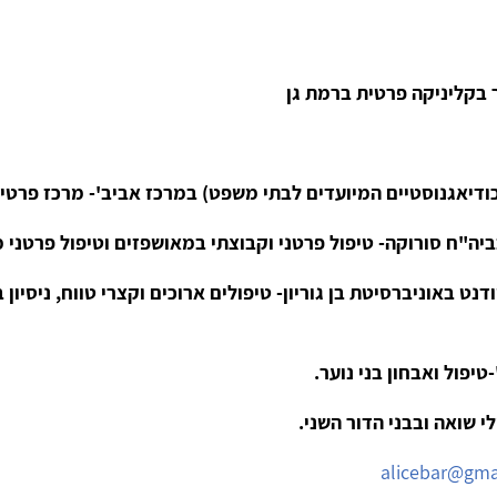
ר בקליניקה פרטית ברמת גן
דיאגנוסטיים המיועדים לבתי משפט) במרכז אביב'- מרכז פרטי 
יה"ח סורוקה- טיפול פרטני וקבוצתי במאושפזים וטיפול פרטני 
נט באוניברסיטת בן גוריון- טיפולים ארוכים וקצרי טווח, ניסיו
יפול ואבחון בני נוער.
י שואה ובבני הדור השני.
alicebar@gma