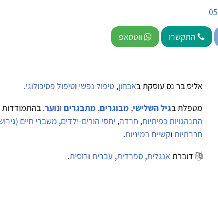
05
התקשרו
ווטסאפ
אליס בר נס עוסקת ב
אבחון
,
טיפול נפשי
ו
טיפול פסיכולוגי
.
מטפלת ב
גיל השלישי
,
מבוגרים
,
מתבגרים
ו
נוער
. בהתמודדות 
התנהגויות כפיתיות
,
חרדה
,
יחסי הורים-ילדים
,
משברי חיים (גירושי
חברתיות
ו
קשיים במיניות
.
דוברת
אנגלית
,
ספרדית
,
עברית
ו
רוסית
.