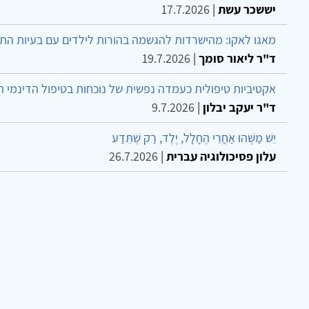
יששכר עשת
|
17.7.2026
מאגו לאקו: מהישרדות להגשמה בהורות לילדים עם בעיות הת
ד"ר ליאור סומך
|
19.7.2026
אקטיביות טיפולית כעמדה נפשית של נוכחות בטיפול הדינמי 
ד"ר יעקב יבלון
|
9.7.2026
יֵשׁ מַשֶּׁהוּ אַחֲרֵי הֶחָלָל, יֶלֶד, רַק שֶׁתֵּדַע
עלון פסיכולוגיה עברית
|
26.7.2026