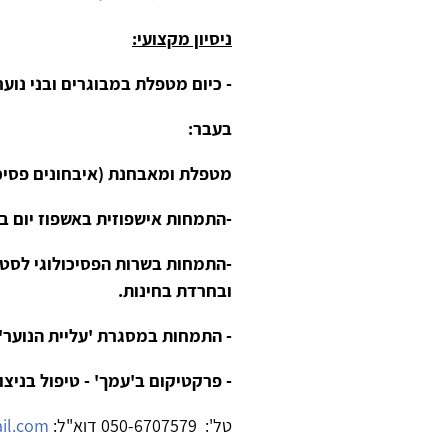
ניסיון מקצועי:
- כיום מטפלת במבוגרים ובני נוע
בעבר:
מטפלת ומאבחנת (איבחונים פסיכו
-התמחות אישפוזית באשפוז יום בב
-התמחות בשרות הפסיכולוגי לסטוד
ובחרדת בחינות.
- התמחות במסגרת 'עליית הנוער'-ט
- פרקטיקום ב'עמך' - טיפול בניצול
טל': 050-6707579 דוא"ל:
il.com