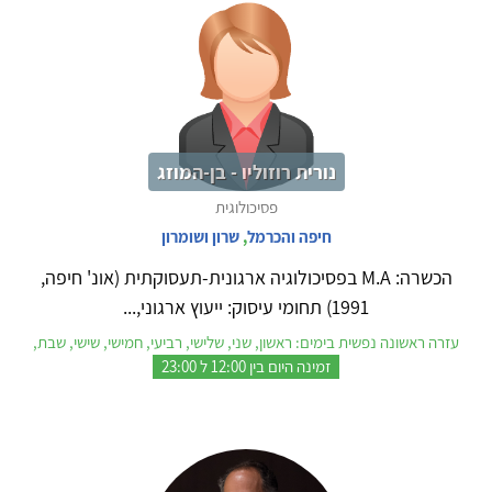
נורית רוזוליו - בן-המוזג
פסיכולוגית
חיפה והכרמל
,
שרון ושומרון
הכשרה: M.A בפסיכולוגיה ארגונית-תעסוקתית (אונ' חיפה,
1991) תחומי עיסוק: ייעוץ ארגוני,...
עזרה ראשונה נפשית בימים: ראשון, שני, שלישי, רביעי, חמישי, שישי, שבת,
זמינה היום בין 12:00 ל 23:00