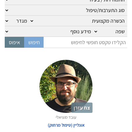
צח עזרן
עובד סוציאלי
אונליין (טיפול מרחוק)