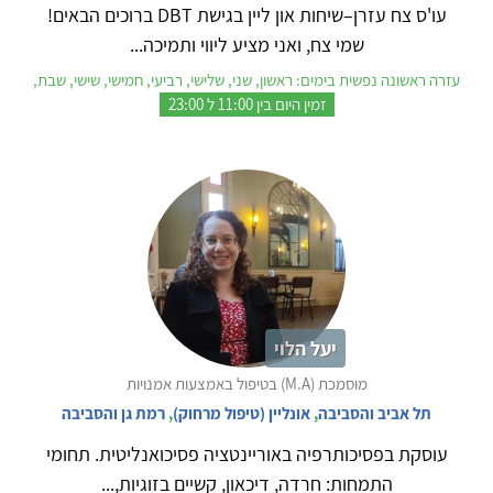
עו'ס צח עזרן–שיחות און ליין בגישת DBT ברוכים הבאים!
שמי צח, ואני מציע ליווי ותמיכה...
עזרה ראשונה נפשית בימים: ראשון, שני, שלישי, רביעי, חמישי, שישי, שבת,
זמין היום בין 11:00 ל 23:00
יעל הלוי
מוסמכת (M.A) בטיפול באמצעות אמנויות
תל אביב והסביבה
,
אונליין (טיפול מרחוק)
,
רמת גן והסביבה
עוסקת בפסיכותרפיה באוריינטציה פסיכואנליטית. תחומי
התמחות: חרדה, דיכאון, קשיים בזוגיות,...