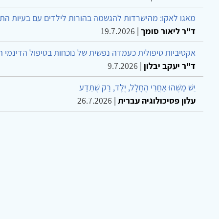
מאגו לאקו: מהישרדות להגשמה בהורות לילדים עם בעיות הת
ד"ר ליאור סומך
|
19.7.2026
אקטיביות טיפולית כעמדה נפשית של נוכחות בטיפול הדינמי 
ד"ר יעקב יבלון
|
9.7.2026
יֵשׁ מַשֶּׁהוּ אַחֲרֵי הֶחָלָל, יֶלֶד, רַק שֶׁתֵּדַע
עלון פסיכולוגיה עברית
|
26.7.2026