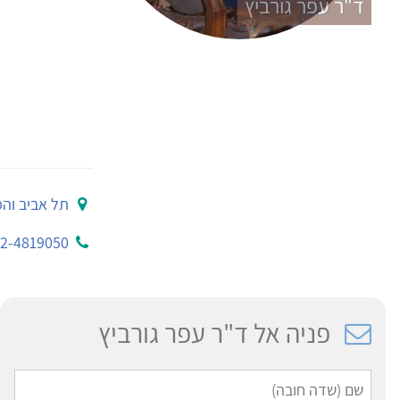
ד"ר עפר גורביץ
תל אביב וה
2-4819050
פניה אל ד"ר עפר גורביץ