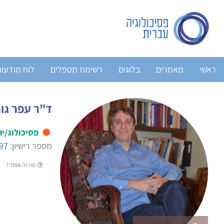
ראשי
מאמרים
בלוגים
רשימת מטפלים
לוח מודעו
ד"ר עפר גור
פסיכולוג/ית
מספר רישיון:
97
מה זה אומר ?