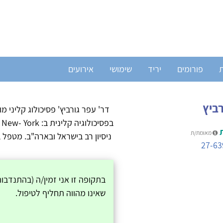
ת
פורומים
יריד
שימושי
אירועים
ביץ
דר' עפר גורביץ' פסיכולוג קליני מו
בפסיכולוגיה קלי
מאומת/ת
ניסיון רב בישראל ובארה"ב. מטפל 
27-63
בתקופה זו אני זמין/ה (בהתנדבו
שאינו מהווה תחליף לטיפול.