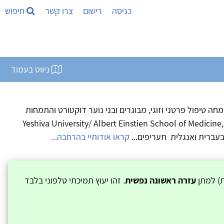
כניסה
רישום
צרו קשר
חיפוש
ניווט בעמוד
מחה טיפול פרטני וזוגי, מבוגרים ובני נוער דוקטורט והתמחות
נית ב: Yeshiva University/ Albert Einstien School of Medicine, New- York
בעברית ואנגלית תעריפים...
קראו אודותיי בהרחבה...
ת) למתן
עזרה ראשונה נפשית
. זהו יעוץ תמיכתי טלפוני בלבד