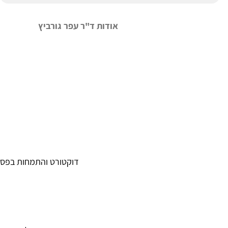
אודות ד"ר עפר גורביץ
דוקטורט והתמחות בפסיכולוגיה קלינית ב:  Medicine, New- York