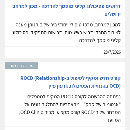
דרושים פסיכולוג קליני מוסמך להדרכה - מכון למרחב
ירושלים
למכון למרחב, מרכז טיפולי ייחודי בירושלים הנותן מענה
לציבור החרדי דרוש ראש צוות. דרישות התפקיד: פסיכולוג
קליני מוסמך להדרכה
28/7/2026
מודעה מודגשת
קורס חדש ומקיף לטיפול ב-ROCD (Relationship
OCD) בהנחיית הפסיכולוג גדעון פיין
נפתחה ההרשמה לקורס ROCD המקיף למטפלים
“אנטומיה של ספק” - מהאחריות להחלטה זוגית אל
המרחב של ה־ROCD קורס מקצועי מבית OCD Clinic,
המיועד