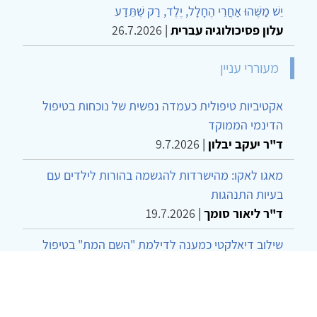
יֵשׁ מַשֶּׁהוּ אַחֲרֵי הֶחָלָל, יֶלֶד, רַק שֶׁתֵּדַע
עלון פסיכולוגיה עברית
|
26.7.2026
מעוררי עניין
אקטיביות טיפולית כעמדה נפשית של נוכחות בטיפול
הדינמי הממוקד
ד"ר יעקב יבלון
|
9.7.2026
מאגו לאקו: מהישרדות להגשמה בהורות לילדים עם
בעיות התנהגות
ד"ר ליאור סומך
|
19.7.2026
שילוב דיאלקטי כמענה לדילמת "השם המת" בטיפול
בטרנסג'נדרים
מור שני שרמן
|
28.6.2026
מחויבות חברתית כעמדה אתית-טיפולית: שרטוט