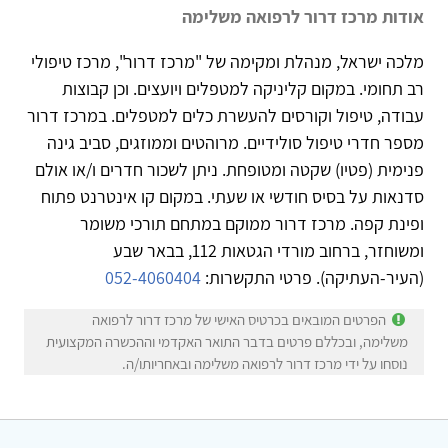
אודות מרכז דרור לרפואה משלימה
מלכה ישראל, מנהלת ומקימה של "מרכז דרור", מרכז טיפולי
רב תחומי. במקום קליניקה למטפלים ויועצים. וכן קבוצות
עבודה, טיפול וקורסים להעשרת כלים למטפלים. במרכז דרור
מספר חדרי טיפול סולידיים. מרוהטים וממוזגים, סביב גינה
פנימית (פטיו) שקטה ומטופחת. ניתן לשכור חדרים ו/או אולם
סדנאות על בסיס חודשי או שעתי. במקום קו אינטרנט פתוח
ופינת קפה. מרכז דרור ממוקם במתחם תורכי משומר
ומשוחזר, ברחוב מורדי הגטאות 112, בבאר שבע
(העיר-העתיקה). פרטי התקשרות:
052-4060404
הפרטים המובאים בכרטיס האישי של מרכז דרור לרפואה
משלימה, ובכללם פרטים בדבר התואר האקדמי וההכשרה המקצועית
נוסחו על ידי מרכז דרור לרפואה משלימה ובאחריותו/ה.