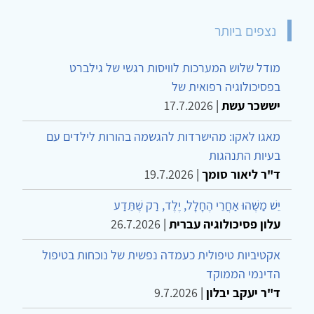
נצפים ביותר
מודל שלוש המערכות לוויסות רגשי של גילברט
בפסיכולוגיה רפואית של
יששכר עשת
|
17.7.2026
מאגו לאקו: מהישרדות להגשמה בהורות לילדים עם
בעיות התנהגות
ד"ר ליאור סומך
|
19.7.2026
יֵשׁ מַשֶּׁהוּ אַחֲרֵי הֶחָלָל, יֶלֶד, רַק שֶׁתֵּדַע
עלון פסיכולוגיה עברית
|
26.7.2026
אקטיביות טיפולית כעמדה נפשית של נוכחות בטיפול
הדינמי הממוקד
ד"ר יעקב יבלון
|
9.7.2026