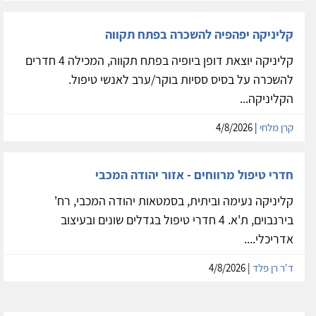
להשכרה חדר טיפול המתאים לפסיכותרפיה פרטנית וזוגית
ברחוב קרליבך בתל אביב. חדר שקט הפונה לרחוב צדדי,...
שירן גולן
| 5/8/2026
קליניקה יפהפיה להשכרה בפתח תקווה
קליניקה יוצאת דופן ביופיה בפתח תקווה, המכילה 4 חדרים
להשכרה על בסיס ססיות בוקר/ערב לאנשי טיפול.
הקליניקה...
קרן מלחי
| 4/8/2026
חדרי טיפול מרווחים - אזור יהודה המכבי
קליניקה נעימה וביתית, בסמטאות יהודה המכבי, רח'
בירנבוים, ת'א. 4 חדרי טיפול בגדלים שונים ובעיצוב
אדריכלי....