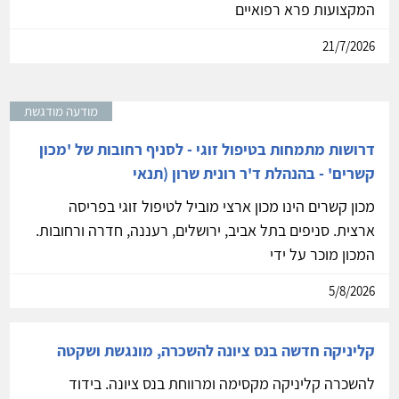
חדר בקליניקה בחולון להשכרה
להשכרה חדר טיפולים בקליניקה ותיקה ומסודרת לטיפול
בילדים באזור של שער העיר חולון חדר מאובזר ומתאים לכל
המקצועות פרא רפואיים
21/7/2026
מודעה מודגשת
דרושות מתמחות בטיפול זוגי - לסניף רחובות של 'מכון
קשרים' - בהנהלת ד'ר רונית שרון (תנאי
מכון קשרים הינו מכון ארצי מוביל לטיפול זוגי בפריסה
ארצית. סניפים בתל אביב, ירושלים, רעננה, חדרה ורחובות.
המכון מוכר על ידי
5/8/2026