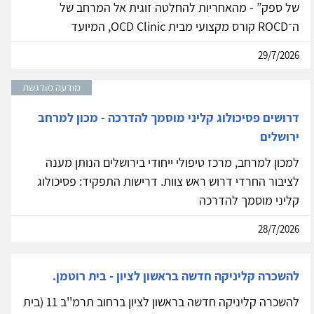
קורס חדש ומקיף לטיפול ב-ROCD (Relationship OCD)
בהנחיית הפסיכולוג גדעון פיין
נפתחה ההרשמה לקורס ROCD המקיף למטפלים “אנטומיה
של ספק” - מהאחריות להחלטה זוגית אל המרחב של
ה־ROCD קורס מקצועי מבית OCD Clinic, המיועד
29/7/2026
מודעה מודגשת
דרושים פסיכולוג קליני מוסמך להדרכה - מכון למרחב
ירושלים
למכון למרחב, מרכז טיפולי ייחודי בירושלים הנותן מענה
לציבור החרדי דרוש ראש צוות. דרישות התפקיד: פסיכולוג
קליני מוסמך להדרכה
28/7/2026