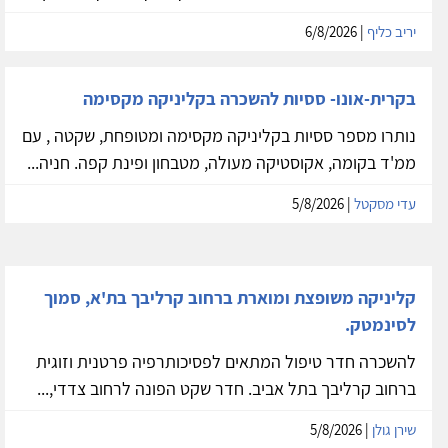
מעולה! חניה בשפע בכל שעות היום!
ברמת גן קליניקה מקסימה, שקטה ומרווחת במחיר מעולה!
התפנו מספר ססיות וימים מלאים הקליניקה במיקום מצויין...
יריב כליף
| 6/8/2026
בקרית-אונו- ססיות להשכרה בקליניקה מקסימה
נותרו מספר ססיות בקליניקה מקסימה ומטופחת, שקטה , עם
ממ'ד בקומה, אקוסטיקה מעולה, מטבחון ופינת קפה. חניה...
עדי מסקטל
| 5/8/2026
קליניקה משופצת ומוארת ברחוב קרליבך בת'א, סמוך
לסינמטק.