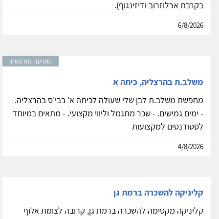
ססיות להשכרה בתל אביב
מתפנות מספר ססיות להשכרה (בוקר, ערב ושישי) בקליניקה
מושקעת, נעימה וטובלת בירוק בצפון הישן (רחוב מהר'ל-
בקרבת ארלוזרוב ודיזינגוף).
6/8/2026
מודעה מודגשת
משלב.ת בהרצליה, כיתה א
מחפשת משלב.ת לבן שלי שעולה לכיתה א' בבי'ס בהרצליה.
- ימים גמישים. - שכר מתגמל וליווי מקצועי. - מתאים במיוחד
לסטודנטים למקצועות
4/8/2026