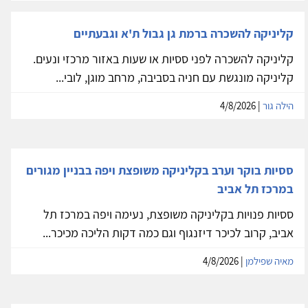
חודשית או לססיות. החדרים מרווחים, עם חלונות גדולים,
מרוהטים...
איציק פרץ
| 4/8/2026
קליניקה להשכרה ברמת גן גבול ת'א וגבעתיים
קליניקה להשכרה לפני ססיות או שעות באזור מרכזי ונעים.
קליניקה מונגשת עם חניה בסביבה, מרחב מוגן, לובי...
הילה גור
| 4/8/2026
ססיות בוקר וערב בקליניקה משופצת ויפה בבניין מגורים
במרכז תל אביב
ססיות פנויות בקליניקה משופצת, נעימה ויפה במרכז תל
אביב, קרוב לכיכר דיזנגוף וגם כמה דקות הליכה מכיכר...