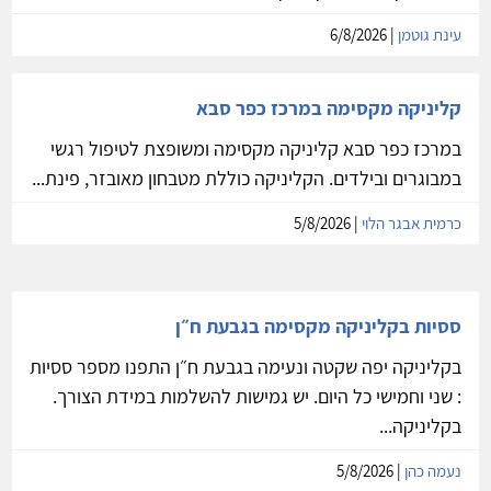
קסום להשכרה בגבעתיים גבול ת'א
פנויות ססיות ראשון ושלישי בוקר, שני ערב, חמישי בוקר וערב,
ושישי בוקר בשתי הקליניקות היפהיפיות שבשכונת...
עינת גוטמן
| 6/8/2026
קליניקה מקסימה במרכז כפר סבא
במרכז כפר סבא קליניקה מקסימה ומשופצת לטיפול רגשי
במבוגרים ובילדים. הקליניקה כוללת מטבחון מאובזר, פינת...
כרמית אבגר הלוי
| 5/8/2026
ססיות בקליניקה מקסימה בגבעת ח״ן
בקליניקה יפה שקטה ונעימה בגבעת ח״ן התפנו מספר ססיות