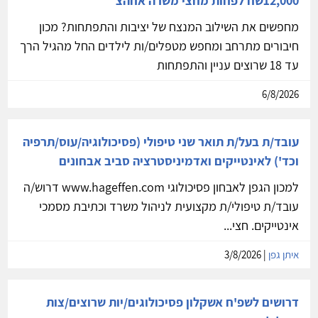
12,000שח לפחות מחצי משרה אחהצ
מחפשים את השילוב המנצח של יציבות והתפתחות? מכון
חיבורים מתרחב ומחפש מטפלים/ות לילדים החל מהגיל הרך
עד 18 שרוצים עניין והתפתחות
6/8/2026
עובד/ת בעל/ת תואר שני טיפולי (פסיכולוגיה/עוס/תרפיה
וכד') לאינטייקים ואדמיניסטרציה סביב אבחונים
למכון הגפן לאבחון פסיכולוגי www.hageffen.com דרוש/ה
עובד/ת טיפולי/ת מקצועית לניהול משרד וכתיבת מסמכי
אינטייקים. חצי...
איתן גפן
| 3/8/2026
דרושים לשפ'ח אשקלון פסיכולוגים/יות שרוצים/צות