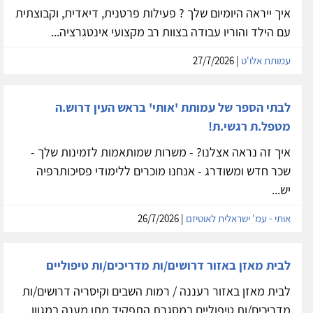
איך ייראה היומיום שלך ? פעילות פרטנית, דיאדית, וקבוצתית
עם הילד והוריו עבודה בצוות רב מקצועי אינטגרציה...
עמותת אלו'ט
| 27/7/2026
לבתי הספר של עמותת 'אותי' בראש העין דרוש.ה
מטפל.ת רגשי.ת!
איך זה נראה אצלנו? - משרות שמותאמות לזמינות שלך -
שכר חדש ומשודרג - אנחנו מוכרים ללימודי פסיכותרפיה
יש...
אותי - עמ' ישראלית לאוטיזם
| 26/7/2026
לבית מאזן באזור דרושים/ות מדריכים/ות טיפוליים
לבית מאזן באזור רעננה / רמות השבים וקיסריה דרושים/ות
מדריכים/ות טיפוליים במסגרת התפקיד מתן מענה במגוון...