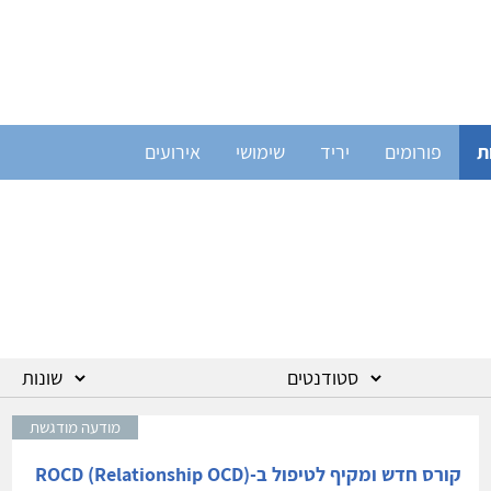
ת
פורומים
יריד
שימושי
אירועים
מודעה מודגשת
קורס חדש ומקיף לטיפול ב-ROCD (Relationship OCD)