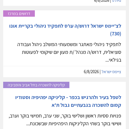
נוית פ
| 6/8/2026
דרושים במרכז
לצ'יימס ישראל דרוש/ה עו'ס לתפקיד ניהולי בקריית אונו
(730)
לתפקיד ניהולי מאתגר ומשמעותי המשלב ניהול ועבודה
סוציאלית, דרוש/ה מנהל /ת מעון יום שיקומי לפעוטות
בגילאי...
ציימס ישראל
| 6/8/2026
קליניקה להשכרה בתל אביב והסביבה
לטפל בעיר ולהרגיש בכפר - קליניקה יפהיפיה וסטודיו
קסום להשכרה בגבעתיים גבול ת'א
פנויות ססיות ראשון ושלישי בוקר, שני ערב, חמישי בוקר וערב,
ושישי בוקר בשתי הקליניקות היפהיפיות שבשכונת...