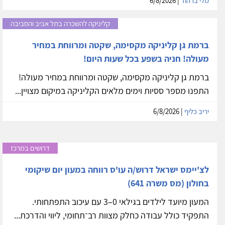
מלי ברהוד
| 6/8/2026
קליניקה להשכרה בתל אביב והסביבה
ברמת גן קליניקה מקסימה, שקטה ומרווחת במחיר
מעולה! חניה בשפע בכל שעות היום!
ברמת גן קליניקה מקסימה, שקטה ומרווחת במחיר מעולה!
התפנו מספר ססיות וימים מלאים הקליניקה במיקום מצויין...
יריב כליף
| 6/8/2026
דרושים במרכז
לצ'יימס ישראל דרוש/ה עו'ס רווחה במעון יום שיקומי
בחולון (מס משרה 641)
המעון מיועד לילדים בגילאי 0–3 עם עיכוב התפתחותי.
התפקיד כולל עבודה כחלק מצוות רב־תחומי, ליווי והדרכת...