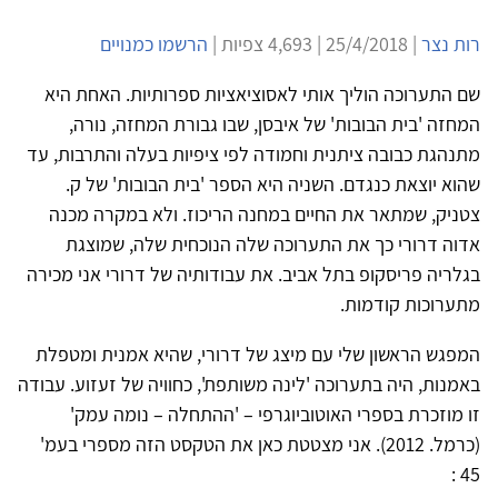
רות נצר
| 25/4/2018 | 4,693 צפיות |
הרשמו כמנויים
שם התערוכה הוליך אותי לאסוציאציות ספרותיות. האחת היא
המחזה 'בית הבובות' של איבסן, שבו גבורת המחזה, נורה,
מתנהגת כבובה ציתנית וחמודה לפי ציפיות בעלה והתרבות, עד
שהוא יוצאת כנגדם. השניה היא הספר 'בית הבובות' של ק.
צטניק, שמתאר את החיים במחנה הריכוז. ולא במקרה מכנה
אדוה דרורי כך את התערוכה שלה הנוכחית שלה, שמוצגת
בגלריה פריסקופ בתל אביב. את עבודותיה של דרורי אני מכירה
מתערוכות קודמות.
המפגש הראשון שלי עם מיצג של דרורי, שהיא אמנית ומטפלת
באמנות, היה בתערוכה 'לינה משותפת', כחוויה של זעזוע. עבודה
זו מוזכרת בספרי האוטוביוגרפי – 'ההתחלה – נומה עמק'
(כרמל. 2012). אני מצטטת כאן את הטקסט הזה מספרי בעמ'
45 :