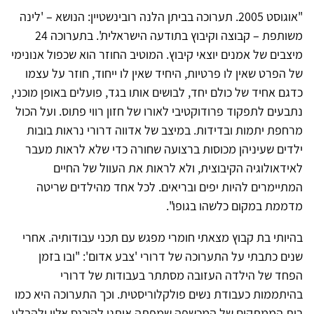
"אוגוסט 2005. תערוכה בביתן הלנה רובינשטיין: הנושא – 'לינה
משותפת – קבוצה וקיבוץ בתודעה הישראלית'. בתערוכה 24
מיצבים של אמנים יוצאי קיבוץ. המוטיב החוזר הוא שכפול אנונימי
של הפרט שאין לו פרטיות, היחיד שאין לו ייחוד, חוזר על עצמו
כדגם אחיד של כולם יחד, לבושים אותו בגד, פועלים באופן מוכני,
נתבעים לתפקוד פרודוקטיבי לאורו של חזון רווי פתוס. ועל הכול
מרחפת יתמות ובדידות. במיצב של אדווה דרורי נראות בובות
ילדים שעיניהן מכוסות ברצועה שחורה כדי שלא לראות מעבר
לאידאולוגיה הקיבוצית, ולא לראות את העוול של החיים
המתיימרים להיות יפים ובריאים. לכל אחד מהילדים שריטה
מדממת במקום כלשהו בגופו".
בהיותי בת קבוץ מצאתי חומרי מפגש עם תכני עבודותיה. אחרי
שנים כתבתי על התערוכה של דרורי 'צבע אדום': "ובו בזמן
הפחד של הילדה העזובה מסתתר בעבודות של דרורי
בהיתממות כעבודת נשים פולקלוריסטית. וכך התערוכה היא כמו
בית הממתקים של המכשפה שמפתה אותנו להיכנס אליו ולהבלע