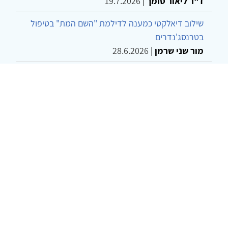
ד"ר ליאור סומך
|
19.7.2026
שילוב דיאלקטי כמענה לדילמת "השם המת" בטיפול
בטרנסג'נדרים
מור שני שרמן
|
28.6.2026
מחויבות חברתית כעמדה אתית-טיפולית: שרטוט
מחדש של גבולות המקצוע
ד"ר יהונתן דבש ומאיה פרבר
|
26.6.2026
© 2002-2026 כל הזכויות שמורות