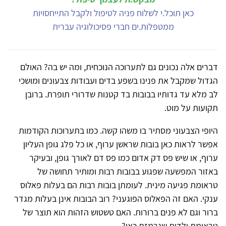
כאן תוכל.י לשלוח פניה לטיפול ולקבל התייחסויות
ממטפלות.ים חברי פסיכולוגיה עברית
דברים אלה נכונים גם לתערוכה הנוכחית, ומה יש בה? האולם
הגדול שמקבל את פנינו בשפע בדים ועבודות צבעונים ומושכי
לב מלא עד גדותיו בבובות בד קטנות שדרורי תופרת. ברובן
תקועות על מוט.
היופי הצבעוני מסתיר בו משהו קשה. כמו בתערוכות הקודמות
אפשר לראות כאן בובות שראשן ערוף, או כל פלג גופן העליון
ערוף, או שיש פס דק אדום כמו פס דם לאורך גופן, ובעיקר
באזור המפשעה שפגוע בבובות רבות ומותיר תחושה של
טראומת פגיעה מינית. לעומתן בובות רבות הם בעלות פאלוס
ענקי. האם זה הפאלוס הפוגעני? רוב הבובות אינן בעלות מגדר
ברור וגם לא פנים ברורות. האם טשטוש הזהות הוא תוצר של
טראומת ילדות שנרמזת כאן?