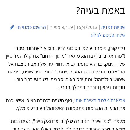
באמת בעיה?
שפיות זמנית
| 15/4/2013 | 9,419 צפיות |
הרשמו כמנויים
|
שלחו טקסט לבלוג
גידי קורן, מומחה עולמי בסיכוני הריון, הוציא לאחרונה ספר
("פרוזאק בייבי") בו הוא מתאר "מתוך הרחם" את קולו המדומיין
של התינוק, ובו הוא מתאר גם את חוויותיה של האם הניצבת אל
מול אתגר חדש. בספר הוא מתייחס לסיכוני הריון שונים, ביניהם
שימוש באלכוהול, ומתייחס באופן ספציפי לשימוש בתרופות
נוגדות דיכאון וחרדה במהלך ההריון.
אריאנה מלמד ראיינה אותו
, ואף חשפה בכתבה באופן אישי וכנה
את הבעיות הנגרמות מתסמונת האלכוהול העוברי. מומלץ.
מלמד: "כמו שירלי הגיבורה שלך ב"פרוזאק בייבי", נשים רבות
מוצאות שכל הסביבה נכנסת להן לרחם כאילו היא יודעת טוב