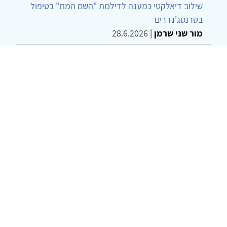
שילוב דיאלקטי כמענה לדילמת "השם המת" בטיפול
בטרנסג'נדרים
מור שני שרמן
|
28.6.2026
מחויבות חברתית כעמדה אתית-טיפולית: שרטוט
מחדש של גבולות המקצוע
ד"ר יהונתן דבש ומאיה פרבר
|
26.6.2026
© 2002-2026 כל הזכויות שמורות
צרו קשר
הצהרת נגישות
אמנת שימוש
מדיניות
פרטיות
מפת אתר