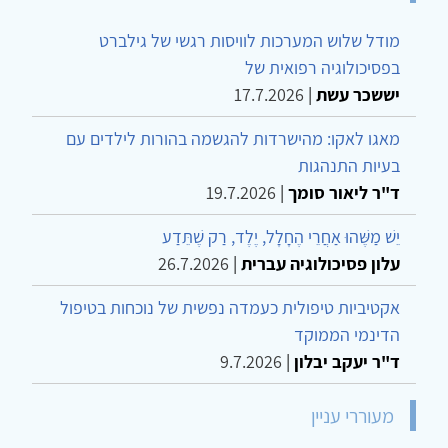
מודל שלוש המערכות לוויסות רגשי של גילברט
בפסיכולוגיה רפואית של
יששכר עשת
|
17.7.2026
מאגו לאקו: מהישרדות להגשמה בהורות לילדים עם
בעיות התנהגות
ד"ר ליאור סומך
|
19.7.2026
יֵשׁ מַשֶּׁהוּ אַחֲרֵי הֶחָלָל, יֶלֶד, רַק שֶׁתֵּדַע
עלון פסיכולוגיה עברית
|
26.7.2026
אקטיביות טיפולית כעמדה נפשית של נוכחות בטיפול
הדינמי הממוקד
ד"ר יעקב יבלון
|
9.7.2026
מעוררי עניין