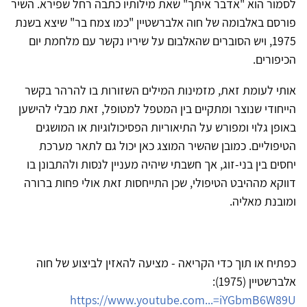
לסמור הוא "אדבר איתך" שאת מילותיו כתבה רחל שפירא. השיר
פורסם באלבומה של חוה אלברשטיין "כמו צמח בר" שיצא בשנת
1975, ויש הסוברים שהאלבום על שיריו נקשר עם מלחמת יום
הכיפורים.
אותי לעומת זאת, מזמינות המילים השזורות בו להרהר בקשר
הייחודי שנוצר ומתקיים בין המטפל למטופל, זאת מבלי להישען
באופן גלוי ומפורש על התיאוריות הפסיכולוגיות או המושגים
הטיפוליים. כמובן שהשיר המוצג כאן יכול גם לתאר מערכת
יחסים בין בני-זוג, אך חשבתי שיהיה מעניין לנסות ולהתבונן בו
דווקא מההיבט הטיפולי, שכן התייחסות זאת אולי פחות ברורה
ומובנת מאליה.
כפתיח או תוך כדי הקריאה - מציעה להאזין לביצוע של חוה
אלברשטיין (1975):
https://www.youtube.com...=iYGbmB6W89U