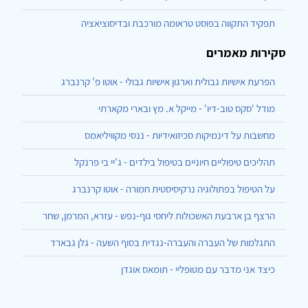
תפקיד התקווה בפוסט טראומה מורכבת ובדיסוציאציה
סקירות מאמרים
הפרעת אישיות גבולית וארגון אישיות גבולי - אוטו פ' קרנברג
מודל 'סקס טוב-דיו' - מייקל א. מץ ובארי מקארתי
מחשבות על דינמיקות סכיזואידיות - ננסי מקוויליאמס
תהליכים טיפוליים חיוניים בטיפול בילדים - ג'יי בי פרנקל
על הטיפול בפתולוגיה נרקיסיסטית חמורה - אוטו קרנברג
הרצף בן ארבעת האשכולות ליחסי גוף-נפש - עזרא, המרמן, שחר
התגלמות של העברה והעברה-נגדית בסוף השעה - גלן גבארד
כיצד אני מדבר עם מטופליי - תומאס אוגדן