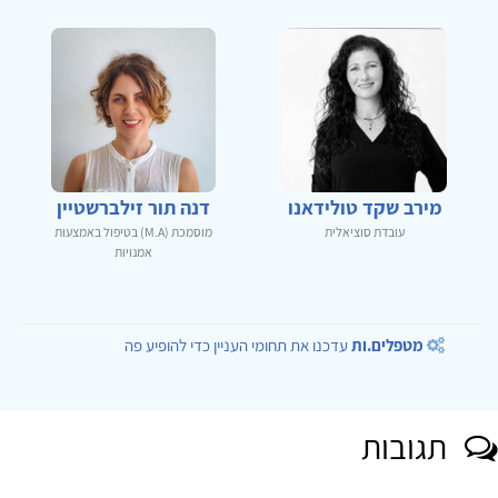
מירב שקד טולידאנו
דנה תור זילברשטיין
עובדת סוציאלית
מוסמכת (M.A) בטיפול באמצעות
אמנויות
מטפלים.ות
עדכנו את תחומי העניין כדי להופיע פה
תגובות