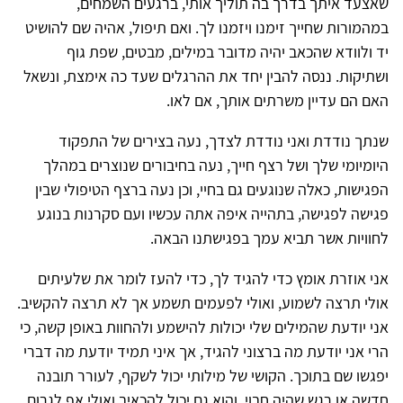
שאצעד איתך בדרך בה תוליך אותי, ברגעים השמחים,
במהמורות שחייך זימנו ויזמנו לך. ואם תיפול, אהיה שם להושיט
יד ולוודא שהכאב יהיה מדובר במילים, מבטים, שפת גוף
ושתיקות. ננסה להבין יחד את ההרגלים שעד כה אימצת, ונשאל
האם הם עדיין משרתים אותך, אם לאו.
שנתך נודדת ואני נודדת לצדך, נעה בצירים של התפקוד
היומיומי שלך ושל רצף חייך, נעה בחיבורים שנוצרים במהלך
הפגישות, כאלה שנוגעים גם בחיי, וכן נעה ברצף הטיפולי שבין
פגישה לפגישה, בתהייה איפה אתה עכשיו ועם סקרנות בנוגע
לחוויות אשר תביא עמך בפגישתנו הבאה.
אני אוזרת אומץ כדי להגיד לך, כדי להעז לומר את שלעיתים
אולי תרצה לשמוע, ואולי לפעמים תשמע אך לא תרצה להקשיב.
אני יודעת שהמילים שלי יכולות להישמע ולהחוות באופן קשה, כי
הרי אני יודעת מה ברצוני להגיד, אך איני תמיד יודעת מה דברי
יפגשו שם בתוכך. הקושי של מילותי יכול לשקף, לעורר תובנה
חדשה או רגש שהיה חבוי, והוא גם יכול להכאיב ואולי אף לגרום