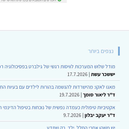
נצפים ביותר
מודל שלוש המערכות לוויסות רגשי של גילברט בפסיכולוגיה ר
יששכר עשת
|
17.7.2026
מאגו לאקו: מהישרדות להגשמה בהורות לילדים עם בעיות הת
ד"ר ליאור סומך
|
19.7.2026
אקטיביות טיפולית כעמדה נפשית של נוכחות בטיפול הדינמי 
ד"ר יעקב יבלון
|
9.7.2026
יֵשׁ מַשֶּׁהוּ אַחֲרֵי הֶחָלָל, יֶלֶד, רַק שֶׁתֵּדַע