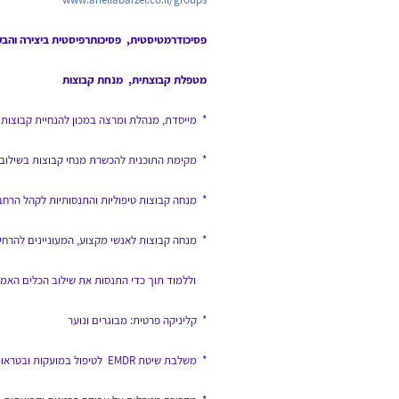
פסיכודרמטיסטית, פסיכותרפיסטית ביצירה והבע
מטפלת קבוצתית, מ
נחת קבוצות
* מייסדת, מנהלת ומרצה במכון להנחיית קבוצות ב
* מקימת התוכנית להכשרת מנחי קבוצות בשילוב אומנויות במסלול A
* מנחה קבוצות טיפוליות והתנסותיות לקהל הרח
* מנחה קבוצות לאנשי מקצוע, המעוניינים להרח
וללמוד תוך כדי התנסות את שילוב הכלים האמנו
*
קליניקה פרטית: מבוגרים ונוער
* משלבת שיטת EMDR לטיפול במועקות ובטראומות בעבודה הקלינית