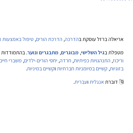
אריאלה ברזל עוסקת ב
הדרכה
,
הדרכת הורים
,
טיפול באמצעות א
מטפלת ב
גיל השלישי
,
מבוגרים
,
מתבגרים
ו
נוער
. בהתמודדות 
וריכוז
,
התנהגויות כפיתיות
,
חרדה
,
יחסי הורים-ילדים
,
משברי חיים (
בזוגיות
,
קשיים במיומניות חברתיות
ו
קשיים במיניות
.
דוברת
אנגלית
ו
עברית
.