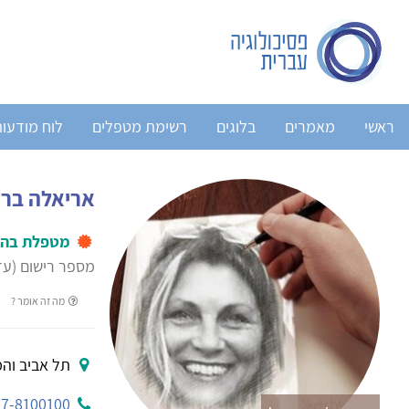
ראשי
מאמרים
בלוגים
רשימת מטפלים
לוח מודעו
אריאלה ברז
מטפלת בהב
מספר רישום (עד 2004): 47
מה זה אומר ?
תל אביב והמר
8100100 0544958695