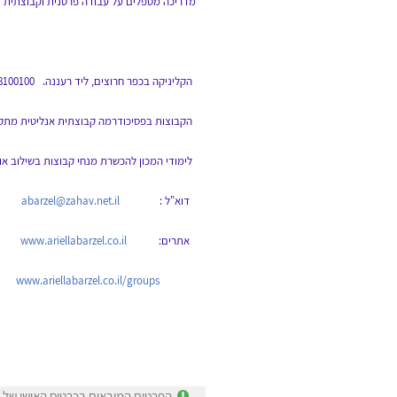
* מדריכה מטפלים על עבודה פרטנית וקבוצתית
הקליניקה בכפר חרוצים, ליד רעננה. 077-8100100 054-4958695
הקבוצות בפסיכודרמה קבוצתית אנליטית מתקי
לימודי המכון להכשרת מנחי קבוצות בשילוב אומ
דוא"ל :
abarzel@zahav.net.il
אתרים:
www.ariellabarzel.co.il
www.ariellabarzel.co.il/groups
הפרטים המובאים בכרטיס האישי של א