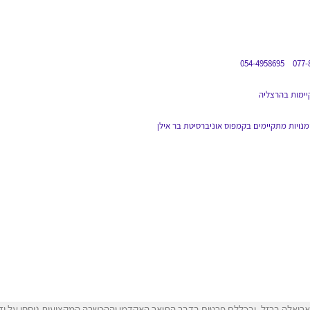
ימות בהרצליה
נויות מתקיימים בקמפוס אוניברסיטת בר אילן
ריאלה ברזל, ובכללם פרטים בדבר התואר האקדמי וההכשרה המקצועית נוסחו על ידי 