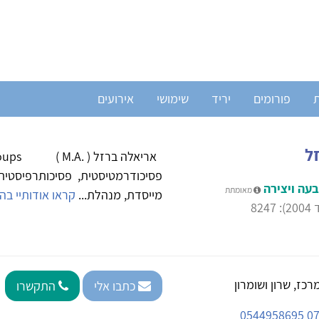
ת
פורומים
יריד
שימושי
אירועים
ל
אריאלה
פסיכודרמטיסטית, פסיכותרפיסטית 
עה ויצירה
מאומתת
מייסדת, מנהלת...
קראו אודותיי בה
82
כז, שרון ושומרון
כתבו אלי
התקשרו
077-