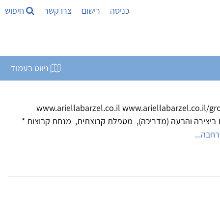
כניסה
רישום
צרו קשר
חיפוש
ניווט בעמוד
 ברזל ( .M.A ) www.ariellabarzel.co.il www.ariellabarzel.co.il/groups
ביצירה והבעה (מדריכה), מטפלת קבוצתית, מנחת קבוצות *
רחבה...