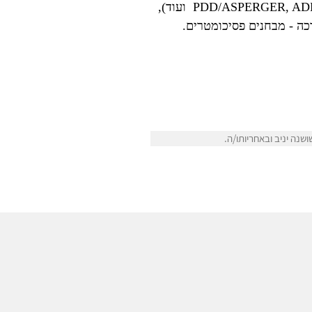
5-16, עם מגוון רחב של קשיים ובעיות (מחלות נוירולוגיות מולדות ונרכשות, פגיעות ראש, PDD/ASPERGER, ADHD, LD ועוד),
ה - מבחנים פסיכומטרים.
נה יניב ובאחריותו/ה.