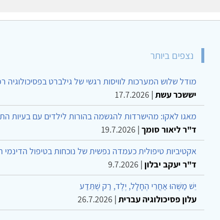
נצפים ביותר
מודל שלוש המערכות לוויסות רגשי של גילברט בפסיכולוגיה ר
יששכר עשת
|
17.7.2026
מאגו לאקו: מהישרדות להגשמה בהורות לילדים עם בעיות הת
ד"ר ליאור סומך
|
19.7.2026
אקטיביות טיפולית כעמדה נפשית של נוכחות בטיפול הדינמי 
ד"ר יעקב יבלון
|
9.7.2026
יֵשׁ מַשֶּׁהוּ אַחֲרֵי הֶחָלָל, יֶלֶד, רַק שֶׁתֵּדַע
עלון פסיכולוגיה עברית
|
26.7.2026