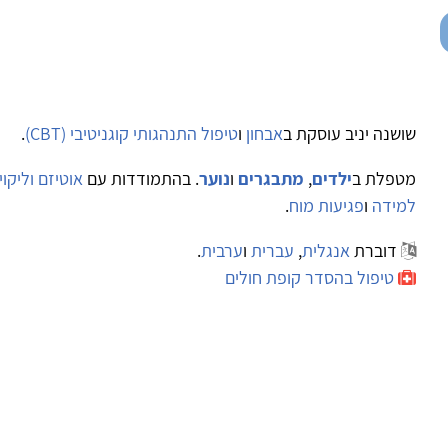
שושנה יניב עוסקת ב
אבחון
ו
טיפול התנהגותי קוגניטיבי (CBT)
.
מטפלת ב
ילדים
,
מתבגרים
ו
נוער
. בהתמודדות עם
אוטיזם וליקו
למידה
ו
פגיעות מוח
.
דוברת
אנגלית
,
עברית
ו
ערבית
.
טיפול בהסדר קופת חולים