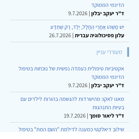
הדינמי הממוקד
ד"ר יעקב יבלון
|
9.7.2026
יֵשׁ מַשֶּׁהוּ אַחֲרֵי הֶחָלָל, יֶלֶד, רַק שֶׁתֵּדַע
עלון פסיכולוגיה עברית
|
26.7.2026
מעוררי עניין
אקטיביות טיפולית כעמדה נפשית של נוכחות בטיפול
הדינמי הממוקד
ד"ר יעקב יבלון
|
9.7.2026
מאגו לאקו: מהישרדות להגשמה בהורות לילדים עם
בעיות התנהגות
ד"ר ליאור סומך
|
19.7.2026
שילוב דיאלקטי כמענה לדילמת "השם המת" בטיפול
בטרנסג'נדרים