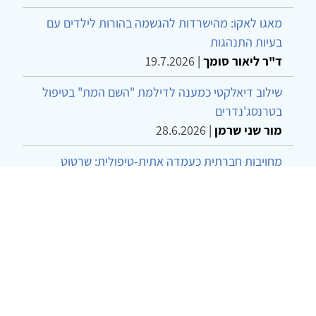
מאגו לאקו: מהישרדות להגשמה בהורות לילדים עם
בעיות התנהגות
ד"ר ליאור סומך
|
19.7.2026
שילוב דיאלקטי כמענה לדילמת "השם המת" בטיפול
בטרנסג'נדרים
מור שני שרמן
|
28.6.2026
מחויבות חברתית כעמדה אתית-טיפולית: שרטוט
מחדש של גבולות המקצוע
ד"ר יהונתן דבש ומאיה פרבר
|
26.6.2026