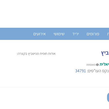
ת
פורומים
יריד
שימושי
אירועים
ביץ
אודות חופית מנישביץ בקצרה:
אלית
מאומתת
קס העו"סים:
34791