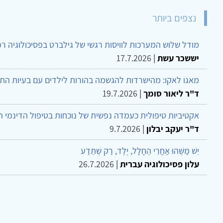
נצפים ביותר
מודל שלוש המערכות לוויסות רגשי של גילברט בפסיכולוגיה ר
יששכר עשת
|
17.7.2026
מאגו לאקו: מהישרדות להגשמה בהורות לילדים עם בעיות הת
ד"ר ליאור סומך
|
19.7.2026
אקטיביות טיפולית כעמדה נפשית של נוכחות בטיפול הדינמי 
ד"ר יעקב יבלון
|
9.7.2026
יֵשׁ מַשֶּׁהוּ אַחֲרֵי הֶחָלָל, יֶלֶד, רַק שֶׁתֵּדַע
עלון פסיכולוגיה עברית
|
26.7.2026