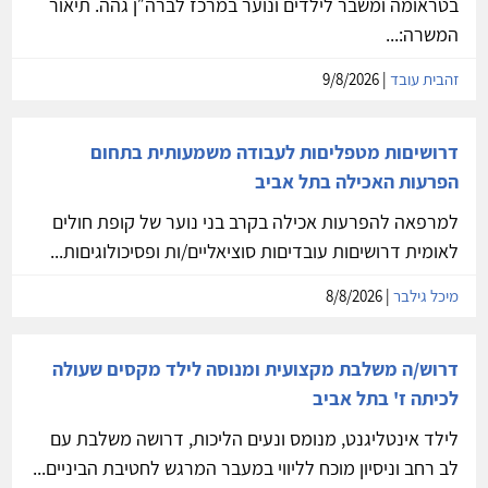
בטראומה ומשבר לילדים ונוער במרכז לברה״ן גהה. תיאור
המשרה:...
זהבית עובד
| 9/8/2026
דרושיםות מטפליםות לעבודה משמעותית בתחום
הפרעות האכילה בתל אביב
למרפאה להפרעות אכילה בקרב בני נוער של קופת חולים
לאומית דרושיםות עובדיםות סוציאליים/ות ופסיכולוגיםות...
מיכל גילבר
| 8/8/2026
דרוש/ה משלבת מקצועית ומנוסה לילד מקסים שעולה
לכיתה ז' בתל אביב
לילד אינטליגנט, מנומס ונעים הליכות, דרושה משלבת עם
לב רחב וניסיון מוכח לליווי במעבר המרגש לחטיבת הביניים...