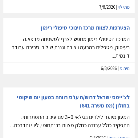
מתי לוי
| 7/8/2026
הצטרפות לצוות מרכז חינוכי-טיפולי רימון
המרכז הטיפולי רימון מחפש לצרף למשפחה מרפא.ה
בעיסוק, מטפלים בהבעה ויצירה וגננת שילוב. סביבת עבודה
דינמית...
נוית פ
| 6/8/2026
לצ'יימס ישראל דרוש/ה עו'ס רווחה במעון יום שיקומי
בחולון (מס משרה 641)
המעון מיועד לילדים בגילאי 0–3 עם עיכוב התפתחותי.
התפקיד כולל עבודה כחלק מצוות רב־תחומי, ליווי והדרכת...
ציימס ישראל
| 6/8/2026