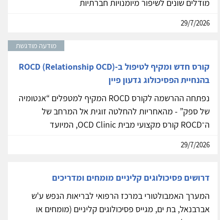
מודלים שונים לשיפור מיומנויות חברתיות
29/7/2026
מודעה מודגשת
קורס חדש ומקיף לטיפול ב-ROCD (Relationship OCD)
בהנחיית הפסיכולוג גדעון פיין
נפתחה ההרשמה לקורס ROCD המקיף למטפלים “אנטומיה
של ספק” - מהאחריות להחלטה זוגית אל המרחב של
ה־ROCD קורס מקצועי מבית OCD Clinic, המיועד
29/7/2026
דרושים פסיכולוגים קליניים מומחים ומדריכים
המערך האמבולטורי במרכז הרפואי לבריאות הנפש ע'ש
אברבנאל, בת ים, מגייס פסיכולוגים קליניים (מומחים או