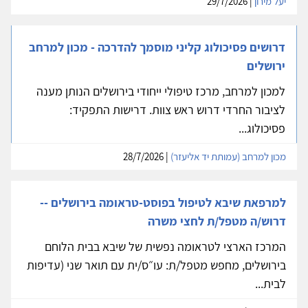
יעל מירון
| 29/7/2026
דרושים פסיכולוג קליני מוסמך להדרכה - מכון למרחב
ירושלים
למכון למרחב, מרכז טיפולי ייחודי בירושלים הנותן מענה
לציבור החרדי דרוש ראש צוות. דרישות התפקיד:
פסיכולוג...
מכון למרחב (עמותת יד אליעזר)
| 28/7/2026
למרפאת שיבא לטיפול בפוסט-טראומה בירושלים --
דרוש/ה מטפל/ת לחצי משרה
המרכז הארצי לטראומה נפשית של שיבא בבית הלוחם
בירושלים, מחפש מטפל/ת: עו״ס/ית עם תואר שני (עדיפות
לבית...