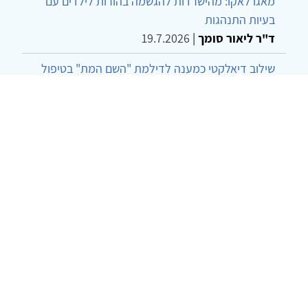
מאגו לאקו: מהישרדות להגשמה בהורות לילדים עם
בעיות התנהגות
ד"ר ליאור סומך
|
19.7.2026
שילוב דיאלקטי כמענה לדילמת "השם המת" בטיפול
בטרנסג'נדרים
מור שני שרמן
|
28.6.2026
מחויבות חברתית כעמדה אתית-טיפולית: שרטוט
מחדש של גבולות המקצוע
ד"ר יהונתן דבש ומאיה פרבר
|
26.6.2026