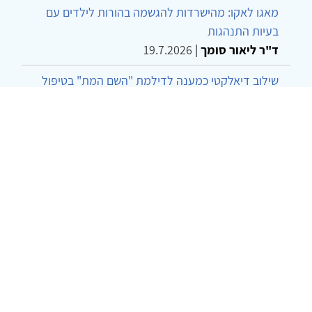
מאגו לאקו: מהישרדות להגשמה בהורות לילדים עם
בעיות התנהגות
ד"ר ליאור סומך
|
19.7.2026
שילוב דיאלקטי כמענה לדילמת "השם המת" בטיפול
בטרנסג'נדרים
מור שני שרמן
|
28.6.2026
מחויבות חברתית כעמדה אתית-טיפולית: שרטוט
מחדש של גבולות המקצוע
ד"ר יהונתן דבש ומאיה פרבר
|
26.6.2026