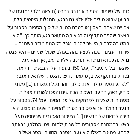
כוחן של סיומות הספור אינו רק בהרס (תוצאה בלתי נמנעת של
הרוע) שהוא מוליך אליו אלא גם ברגעי התגלות מיסטית בלתי
צפויים שאחרי האסון או בטרם המוות של סוף הספור: בספור על
האשה שהפר מתקיף והורג אותה מתואר רגע מותה כך: "היא
המשיכה לבהות היישר לפנים, אבל כל הנוף מולה השתנה –
שורת העצים הפכה לפצע כהה בעולם שכולו שמיים – היא עצמה
נראתה כמו אדם שראייתו שבה אליו פתאם, אך הוא מגלה
שהאור בלתי נסבל". (עמ' 50). בספור על הסבא שהורג את
נכדתו בהתקף אלים, מתוארת ריצת האמוק שלו אל האגם:
"לפתע נפער מולו האגם כולו, דוהר בכל תפארתו [...] משני
צידיו, ראה, התעבו העצים הכחושים והפכו לשורות אפלות
מסתוריות שצעדו למרחקים על פני המים" עמ' 74. בספור על
הנער החולה-אנוש מסופר בסוף: "החיים הישנים בו מוצו. הוא
חיכה לבואם של חדשים [...] הציפור האכזרית שריחפה מעל
ראשו בהמתנה מסתורית כל שנות ילדותו וימי מחלתו, נראתה
לפתע פתאום כאילו היא נעה. אסברי החוויר, ומסך אשליה