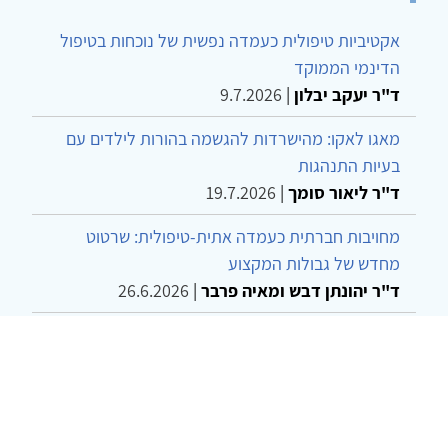
אקטיביות טיפולית כעמדה נפשית של נוכחות בטיפול
הדינמי הממוקד
ד"ר יעקב יבלון
|
9.7.2026
מאגו לאקו: מהישרדות להגשמה בהורות לילדים עם
בעיות התנהגות
ד"ר ליאור סומך
|
19.7.2026
מחויבות חברתית כעמדה אתית-טיפולית: שרטוט
מחדש של גבולות המקצוע
ד"ר יהונתן דבש ומאיה פרבר
|
26.6.2026
שילוב דיאלקטי כמענה לדילמת "השם המת" בטיפול
בטרנסג'נדרים
מור שני שרמן
|
28.6.2026