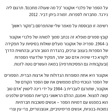
על הספר של פלנרי אוקונור 'כל מה שעולה מתכנס'. תרגום ליה
נירגד. מחברות לספרות. זמורה ביתן דביר. 2012
רשימה זו מבוססת על מאמר שלי שהתפרסם ב'מקור ראשון'
קובץ ספורים מופלא זה נכתב סמוך למותה של פלנרי אוקונור
ב-1964. ספריה של אוקונור מעלים שאלות בסיסיות על תפקידה
של הספרות בעצוב ערכים, בהגדרת הטוב והרע, ובהתווית הדרך
לקורא כדי שיהיה אדם טוב יותר, תפקיד שלדעתי הספרות
(ובעקבותיה גם הפסיכותרפיה) במאה העשרים נוטה לזנוח.
אוקונור היא אחת הסופרות הגדולות של ארצות הברית. הספורים
של הספר הנוכחי כולם מממשים את שם הספר הקודם של
אוקונור, שתורגם לעברית ב-1984 על ידי רינה ליטווין 'אדם טוב
קשה למצוא'. ואמנם, ההלם הראשוני בקריאת הספורים שלפנינו
הוא במפגש עם דמויות הספר – אנשים משכבות חברתיות
נמוכות-בנוניות, אנשים פרימיטיביים, אגוצנטריים, צרי עין וצרי