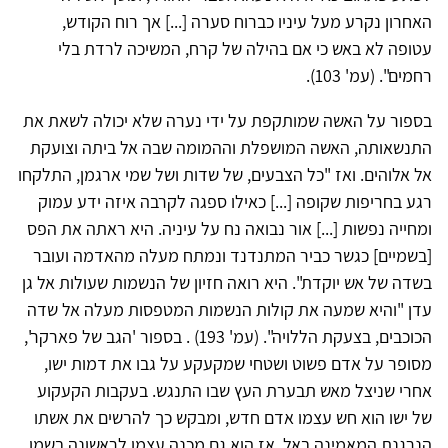
האחרון נקרע מעל עיניו כברוח סערה [...] אך רוח הקודש,
עטופה לא באש כי אם בהילה של קרח, המשיכה לרדת בלי
רחמים". (עמ' 103).
בספור על האשה שמותקפת על ידי נערה שלא יכולה לשאת את
התנשאותה, האשה המושפלת וההמומה שבה אל ביתה וצועקת
אל אלוהים. ואז "כל הצבעים, של שדות ושל שמי ארגמן, התלקחו
רגע בחריפות שקופה [...] כאילו ספגה לקרבה איזה ידע עמוק
ומחייה נפשות [...] אור נבואה נח על עיניה. היא ראתה את הפס
[בשמיים] כגשר כביר המתנדנד ונמתח מעלה מהאדמה ועובר
בשדה של אש יוקדת". היא רואה חזיון של הנשמות שעולות אל גן
עדן "והיא שמעה את קולות הנשמות המטפסות מעלה אל שדה
הכוכבים, בצעקת הללויה". (עמ' 193) . בספור 'הגב של פארקר',
מסופר על אדם פשוט ושטחי שמקעקע על גבו את דמות ישו,
אחרי שניצל מאש תבערת העץ שבו התנגש. בעקבות הקעקוע
של ישו הוא חש עצמו אדם חדש, ומבקש כך להרשים את אשתו
הנרגנת המאמינה באל. אז הוא גם מכנה עצמו לראשונה בשמו