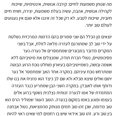
מה שנותן משמעות לחיים: קירבה אנושית, אינטימיות, שייכות
לקהילה אנושית, אהבה, עשיה בעלת משמעות, יצירה, חווית חיים
חיובית, שייכות לטבע. לא רק שכל זה איננו אלא שגם אין געגועים
לעולם טוב יותר.
יוצאים מן הכלל הם שני ספורים בהם הדמות המרכזית נשלטת
על ידי טוב לב שמתורגם לעזרה מלאה לזולת, אבל בשני
המקרים מדובר במבוגרים שמתמסרים אל נערה-נער
פסיכופטיים, נטולי הכרת תודה, שמנצלים את מיטיביהם ללא
אשמה ובושה, כשמייטיביהם בעיוורון מוחלט נוכח הרוע הבוטה
שמתרחש נוכח עיניהם. במקרה אחד האב שמתמסר אל נער
יתום ואלים שיצא מכלא ולא שם לב כיצד הוא מזניח את בנו שלו
ודוחף אותו לאובדן. במקרה השני הבן שמתריע כנגד העזרה
המתמדת של אמו לנערה זנותית נצלנית נשטף ברוע אלים
בעצמו ופוגע באמו במקום בנערה. הטוב העוור שמוליד הרס הוא
טוב מדומה, שכן זהו טוב תמים מנותק מהמציאות, נטול אבחנה
בין טוב ורע. זהו טוב אידאי שיש בו רחמים למי שאינו ראוי להיות