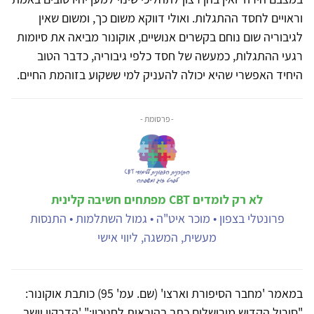
וראויים לחסד ההתגלות. ואולי דווקא משום כך, ומשום שאין
לגיבוריה שום נוחם בקשרים אנושיים, אוקונור מביאה את סיומות
רגעי ההתגלות, כמעשה של חסד כלפי גיבוריה, כדבר הטוב
היחיד האפשרי שהיא יכולה להעניק למי ששקוע בזוהמת החיים.
- פרסומת -
לא רק לומדים CBT מפתחים חשיבה קלינית
פרונטלי בצפון • מוכר איט"ה • גמול השתלמות • התנסות
מעשית, המשגה, ליווי אישי
במאמר 'מחבר הסיפורת וארצו' (שם. עמ' 95) כותבת אוקונור:
"סיריל הקדוש מירושלים כתב בהוראות לחניכיו:" 'הדרקון יושב