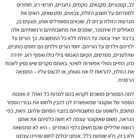
לב, קטנוניים, מקנאים, נוקמים, גזעניים, חורשי רע, חותרים
למטרתם על חשבון הזולת, צבועים, מתנשאים, רואים את
מגרעות הזולת ובזים לו, שונאים ומשפילים אותו, פוגעים בו,
מאחלים לו שיתפגר, שופכים את מחשבותיהם ורגשותיהם אלה
בדבור ישיר ובוטה על הזולת ללא כל התחשבות. כך הורים על
ילדיהם וילדים על הוריהם. יחסי הורים וילדים הם יחסים כוחניים,
שתלטניים, מסרסים, הקיום האנושי צילי כולו ואפוף רוע. יתירה
מזו, החיים נטולי אפשרות לשינוי. באותם מקרים שיש נסיון לשנות
את הזולת, להראות לו את טעותו, או לכעוס עליו – התוצאה
הרסנית.
למה הספורים מושכים לקרוא בהם למרות כל זאת? זו אמנות
הספור של אוקונור שמאפשרת לנו להבין ולחוש את גבורי הספור
מתוכם, ולשוטט עם מחשבותיהם במבוי הסתום שלהם. וזאת, כפי
הנראה, משום שאוקונור עצמה לא חשה כלפיהם את אותם
רגשות שליליים שהם חשים כלפי האחרים – היא לא מתנשאת
ולא בזה, ולא שופטת כלל. אנחנו יכולים לחוש שהיינו עצמנו