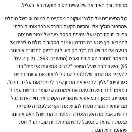
מרוחם. וכך האידיאה של עשית הטוב מוקעת כאן בעליל.
כול הסיפורים של פלנרי אוקונור מסתיימים במוות או כשל מוחלט
שהספור מוליך אליו והסיום הקשה מתרחש בפתאומיות בלתי
צפויה. זו הסיבה שעל עטיפת הספר ציור של צפור שמנסה
להמריא וחץ פוגע בה בחזה: ואמנם הספורים כולם מוליכים אל
פגיעה אלימה וישירה בלב הקורא. לזה בדיוק התכוונה אוקונור.
במאמר 'מחבר הסיפורת וארצו'(המעורר, 1998. גליון 4. עמ'
95), היא כותבת שעל הסופר "לנקוט אמצעים אלימים" כדי
להעביר את החזון שלו לקהל שרגיל לראות את עיוותי החיים
כטבעיים: "עליך להביא את החזון שלך לידי נראוּת על ידי הלם".
במאמר הזה היא מבטאת את אמונתה שלסופר נדרשת עמדה
מוסרית. מכאן נובע אפוא שתאוריה הקשים את חיי האדם בכל
מגרעותיו הבוטות נועדו להביא את הקורא לעמדה מוסרית
חדשה. אבל מה היא העמדה המוסרית החדשה? האם אוקונור
מאמינה שהאדם מסוגל להשתנות ולהיות טוב יותר? דומני
שההפך הוא הנכון.