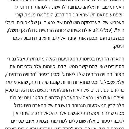
האמיתי עובדיה אליהו, כמחובר לראשונה למהותו הרוחנית:
"ולפתע פתאם חש שהאור נוהר דרכו, הופך את נשמת קורי
העכביש שלו לערבסקה מושלמת של צבעים, גן של צפורים ובעלי
חיים". (עמ' 216). אולם אשתו שנכותה הרגשית גדולה אף משלו,
מכה בו בזעם ומכנה אותו עובד אלילים, והוא בורח ובוכה כמו
תינוק.
ההארה הדתית בסיומות המפתיעות האלה מתרחשת אצל גבורי
הספורים שאין להם קשר ממשי לדת. סיומות אלה מזכירות את
תאורי החוויה הדתית של ויליאם ג'יימס ( בספרו 'החוויה הדתית'),
אלא שאצל ג'יימס מתוארות חוויות קונברסיה דתית, שהוא מתאר
כרגעים ספונטניים של הארה התגלותית שמשנה את האדם מכאן
ואילך. ואילו כאן, נראה שהפער בין הדמויות הקטנוניות עכורות
הלב לבין המשמעות הגבוהה הנשגבת של ההארה הינו גדול
מכדי שתהיה אפשרות לאנשים אלה להיגאל דרכה. שהרי אין
לגיבורי ספורים אלה שום כלים למודעות עצמית, אינם מכירים
במצבם הירוד ואין בהן רצון לתהליכי שינוי למען יהיו טובים באמת