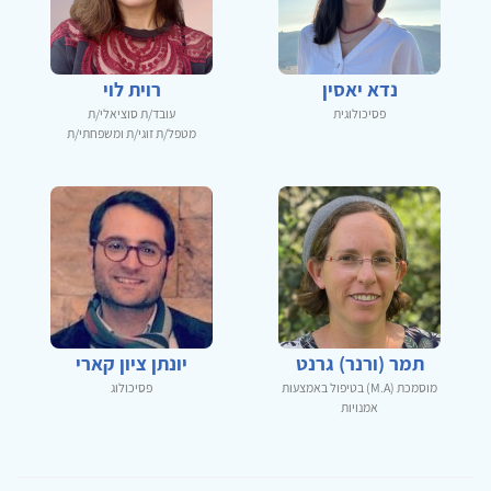
נדא יאסין
רוית לוי
פסיכולוגית
עובד/ת סוציאלי/ת
מטפל/ת זוגי/ת ומשפחתי/ת
תמר (ורנר) גרנט
יונתן ציון קארי
מוסמכת (M.A) בטיפול באמצעות
פסיכולוג
אמנויות