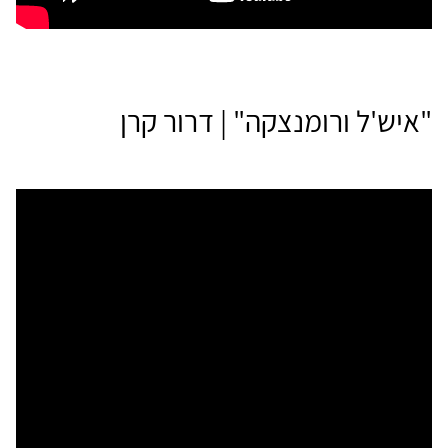
"איש'ל ורומנצקה" | דרור קרן