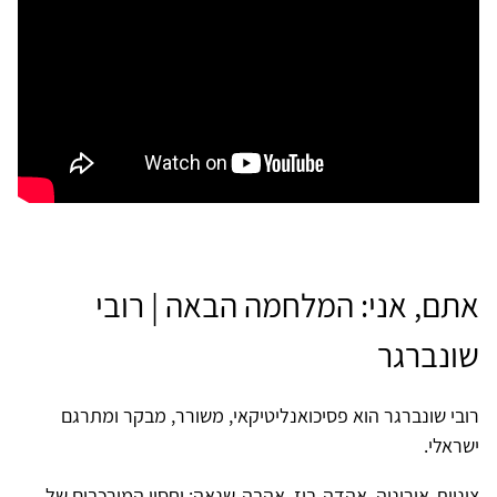
אתם, אני: המלחמה הבאה | רובי
שונברגר
רובי שונברגר הוא פסיכואנליטיקאי, משורר, מבקר ומתרגם
ישראלי.
​​​​​​​ציניות-אירוניה, אהדה-בוז, אהבה-שנאה: יחסיו המורכבים של