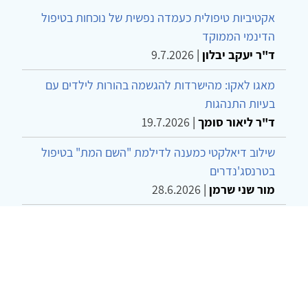
אקטיביות טיפולית כעמדה נפשית של נוכחות בטיפול
הדינמי הממוקד
ד"ר יעקב יבלון
|
9.7.2026
מאגו לאקו: מהישרדות להגשמה בהורות לילדים עם
בעיות התנהגות
ד"ר ליאור סומך
|
19.7.2026
שילוב דיאלקטי כמענה לדילמת "השם המת" בטיפול
בטרנסג'נדרים
מור שני שרמן
|
28.6.2026
מחויבות חברתית כעמדה אתית-טיפולית: שרטוט
מחדש של גבולות המקצוע
ד"ר יהונתן דבש ומאיה פרבר
|
26.6.2026