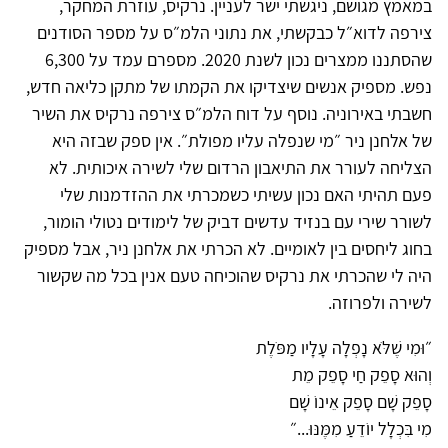
במאמץ מגושם, ניגשתי ישר לעניין. נרקיס, עוזרת המחקר,
צירפה לדוא״ל כבקשתי, את נתוני הלמ״ס על מספר הסודנים
שהסתננו ממצרים נכון לשנת 2020. מספרם עמד על 6,300
נפש. מספיק אנשים שיצדיקו את הקמתו של מתקן כליאה חדש,
חשבתי באירוניה. נוסף על דוח הלמ״ס צירפה נרקיס את השיר
של אלחנן ניר ״מי שנפלה עליו מפולת״. אין ספק שבזה היא
הצליחה לעורר את התיאבון הרדום שלי לשירה איכותית. לא
פעם תהיתי האם נכון עשיתי כשמכרתי את ההזדמנות שלי
לשורר שירי עם בנזיד עדשים דביק של לימודים נטולי הומור,
בחוג ליחסים בין לאומיים. לא הכרתי את אלחנן ניר, אבל מספיק
היה לי שהכרתי את נרקיס שהוכיחה טעם אנין בכל מה שקשור
לשירה ולפרוזה.
״וּמִי שֶׁלֹּא נָפְלָה עָלָיו מַפֹּלֶת
וְהוּא סָפֵק חַי סָפֵק מֵת
סָפֵק שָׁם סָפֵק אֵינוֹ שָׁם
מִי בִּכְלָל יוֹדֵעַ מִמֶּנּוּ...״