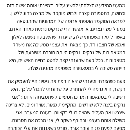
ממעט המידע שהצלחתי להשיג עליה. דמיינתי אותה אישה רזה
וכחושה, בתספורת קצרה ולבוש מוקפד של מרצה בחוג ללשון.
למראה המוקפד הוספתי ארומה של תמהוניות שהתבטאה
במעיל עשוי נצרים. אי אפשר הרי שנרקיס נראית כאחד האדם.
באשר לתא המשפחתי שלה, שיערתי שהיא בטח נשואה לאלון
ואמא של חצב וורד. כך מצאתי את עצמי ממשיכה את משחק
המטאפורות של נרקיס. נרקיס הייתה חובבת מושבעת של
מטאפורות. בכל פעם שהעזתי קצת לחטט בחייה האישיים, היא
הייתה משיבה לי במטאפורה משמימה מהגינה שלה.
פעם כשהצרתי וטענתי שהיא הודפת את ניסיונותיי להעמיק את
הקשר, היא גרמה לי להתחרט על שהעזתי לקבול על כך. היא
השיבה לי במטאפורה ארוכה ומעייפת שתמציתה הייתה: ״אני
נרקיס ביצה ללא שורשים. מתקיימת מאור, אוויר ומים. לא צריכה
שינכשו את העלים שהצהיבו לי בקצוות. בעונת המעבר, אני
משילה אותם בעצמי ובחורף כשקר לי, אני מבכה את חסרונם.
מפעם לפעם מגיח עובר אורח, מורט בשאננות את עלי הכותרת