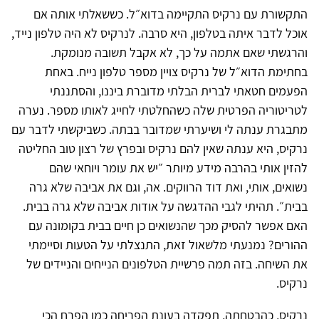
התקשורת עם נרקיס התקיימה בדוא״ל. כששאלתי אותה אם
אוכל לדבר איתה בטלפון, היא סרבה. לנרקיס לא היה טלפון נייד,
והרגשתי שאם אתמה על כך, לא אקבל תשובה מנומקת.
בחתימת הדוא״ל של נרקיס צויין מספר טלפון נייח. באחת
הפעמים חטאתי לברית הבלתי מדוברת ביננו, והסתננתי
לטריטוריה הפרטית שלה כשהחלטתי לחייג לאותו מספר. נערה
מתבגרת ענתה לי ושיערתי שמדובר בבתה. כשביקשתי לדבר עם
נרקיס, היא ענתה שאין להם נרקיס ובפרץ של רצון טוב החליטה
להזין אותי בהרבה מידע מיותר ״יש את עומר ויוחאי שהם
נשואים, אותי, ואת דוד הרווקים. אה, וגם את אביבה שלא גרה
בבית״. תהיתי לגבי ההדגשה על אודות אביבה שלא גרה בבית.
האם אפשר להסיק מכך שהנשואים כן חיים בבית בקומונה עם
ההורים? נמנעתי מלשאול זאת, התנצלתי על הטעות וסיימתי
את השיחה. בזה תמה פרשיית הטלפונים הנייחים והניידים של
נרקיס.
נרקיס, כהבטחתה, תפקדה בעונת הפריחה כמו הפרח הכי