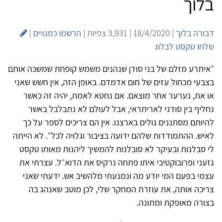
בלוך
דבורה בלוך
| 18/4/2020 | 3,931 צפיות |
הרשמו כמנויים
|
שלחו טקסט לבלוג
״איתרע מזלם של בני סודן שנהנים משמש קופחת שמשכה אותם
בצבעי מכחול עזים של חום אדמדם. באופן הזה, אין חשש שאני
או את, נערער אחר מוצאם. אם נחטא לאמת, יהיה זה כאשר
נחליף בין סודני לאריתראי, אבל לעולם לא נתבלבל באשר
להיותם מסתננים גולים בארצנו. אין הם צריכים לספר על כך
לאיש. ההתמודדות שלהם ידועה בציבור וגלויה לכל״. לא הייתה
לי סבלנות ובעיקר לא סובלנות להמשיך ליהנות מאותו טקסט
גזעני ופרובוקטיבי איתו פתחה נרקיס את הדוא״ל. עצרתי את
עצמי בפעם המי יודע מה ונמנעתי מלהשיב אש. ידעתי שאני
צריכה אותה, את עוזרת המחקר שלי, לכן מוטב שאנהג בה
בצורה מאופקת ומתונה.