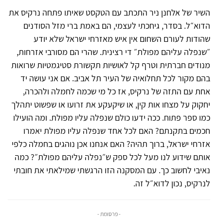
השיר של אלחנן ניר התכתב עם הטקסט שאיתו פתחה נרקיס את
הדוא״ל. בסדר, גיחכתי לעצמי, הם באמת ברי מזל הסודנים
שהודות לעורם השחום אין איש מאזרחי ישראל שלא יודע
״שנפלה עליהם מפולת״ די רצינית. שהרי הם מסורבי אזרחות,
מנודים חברתית וטרף קל לאושיות תקשורת סטיגמטיות שרואות
בהם מקור לכל תחלואיה של העיר תל אביב. אם אני עושה יד
אחת עם התזה של נרקיס, אז כל מי שכמה לחמלה ולהכרה,
יחקוק על מצחו אות קין, או שיקעקע את זרועו או שפשוט יתהלך
כמו ספר פתוח. ככה ידעו כולם שנפלה עליו מפולת. ומה הועילו
חכמים בתקנתם? האם לכל אחד שנפלה עליו מפולת יאמרו
אזרחי ישראל, ברוך תהיה? האם אנחנו אכן נוהגים בחמלה כלפי
אותם שידוע לנו מעל לכל ספק ש״נפלה עליהם מפולת״? כמה
נאיבי לחשוב כך. עם המסקנה הזו הרגשתי שמילאתי את חובתי
לנרקיס, נכון לדוא״ל זה.
- פרסומת -