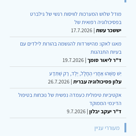
מודל שלוש המערכות לוויסות רגשי של גילברט
בפסיכולוגיה רפואית של
יששכר עשת
|
17.7.2026
מאגו לאקו: מהישרדות להגשמה בהורות לילדים עם
בעיות התנהגות
ד"ר ליאור סומך
|
19.7.2026
יֵשׁ מַשֶּׁהוּ אַחֲרֵי הֶחָלָל, יֶלֶד, רַק שֶׁתֵּדַע
עלון פסיכולוגיה עברית
|
26.7.2026
אקטיביות טיפולית כעמדה נפשית של נוכחות בטיפול
הדינמי הממוקד
ד"ר יעקב יבלון
|
9.7.2026
מעוררי עניין