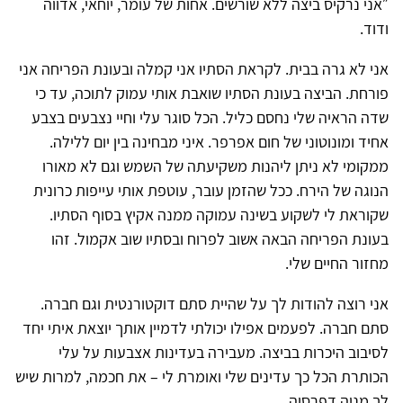
״אני נרקיס ביצה ללא שורשים. אחות של עומר, יוחאי, אדווה
ודוד.
אני לא גרה בבית. לקראת הסתיו אני קמלה ובעונת הפריחה אני
פורחת. הביצה בעונת הסתיו שואבת אותי עמוק לתוכה, עד כי
שדה הראיה שלי נחסם כליל. הכל סוגר עלי וחיי נצבעים בצבע
אחיד ומונוטוני של חום אפרפר. איני מבחינה בין יום ללילה.
ממקומי לא ניתן ליהנות משקיעתה של השמש וגם לא מאורו
הנוגה של הירח. ככל שהזמן עובר, עוטפת אותי עייפות כרונית
שקוראת לי לשקוע בשינה עמוקה ממנה אקיץ בסוף הסתיו.
בעונת הפריחה הבאה אשוב לפרוח ובסתיו שוב אקמול. זהו
מחזור החיים שלי.
אני רוצה להודות לך על שהיית סתם דוקטורנטית וגם חברה.
סתם חברה. לפעמים אפילו יכולתי לדמיין אותך יוצאת איתי יחד
לסיבוב היכרות בביצה. מעבירה בעדינות אצבעות על עלי
הכותרת הכל כך עדינים שלי ואומרת לי – את חכמה, למרות שיש
לך מניה דפרסיה.