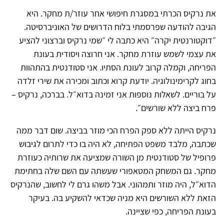
את נרקיס הכרתי במסגרת חיפושי אחר עוזר/ת מחקר. היא
הגיבה להודעה שפרסמתי בלוח הדרושים של האוניברסיטה.
״דוקטורנטית יקרה״ היא כתבה לי ״שמי נרקיס וברצוני להציע
את עצמי לשמש עוזרת מחקר. אני חרוצה ויסודית בעונת
הפריחה, וקמלה קרוב לעונת הסתיו. אני סטודנטית בהתהוות
בחוג לקרימינולוגיה. יודעת קרוא וכתוב ומכירה את שירי זלדה
על בוריים. לשאלות נוספות אני זמינה בדוא״ל. בברכה, נרקיס –
פרח ביצה ללא שורשים״.
נרקיס הייתה ללא ספק הפרח הכי מוזר בביצה. שום דבר ממה
שכתבה, מלבד משפט הפתיחה, לא היה בו כדי לתרום לגיבוש
פרופיל של סטודנטית מן השורה שמציעה את שרותיה כעוזרת
מחקר. גם המשחק המטאפורי שעשתה עם השם שלה בחתימת
הדוא״ל, היה מוזר ותמהוני. אבל משהו גרם לי לחשוב, שהנרקיס
הזאת ללא השורשים היא מניה שכדאי להשקיע בה. בעיקר
בעונת הפריחה, כפי שציינה.