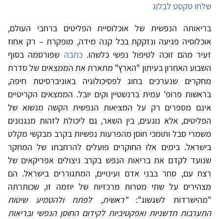
שלחו טקסט לבלוג
בריאותה הנפשית של אוכלוסיית הפליטים ברחבי העולם,
אוכלוסיה פגיעה ונזקקת בכל קנה מידה, מופקרת – רק אחוז
זעיר מהם זוכה לטיפול נפשי כלשהו.
כתבה
שפורסמה בסוף
השבוע האחרון בעיתון "הארץ" מתארת את הממצאים של סדרת
מחקרים שנערכים בחוג לפסיכולוגיה באוניברסיטת חיפה,
בראשות פרופ' עמית ברנשטיין וקים יובל. הממצאים הקריטיים
אינם מספרים רק על המציאות הנפשית הקשה מנשוא של
הפליטים, אלא נוגעים, בין השאר, גם ליכולת לזהות מנגנונים
משמרי סבל ותומכי חוסן מהפרעות נפשיות בקרב מבקשי מקלט
בישראל. בימים אלו החוקרים פועלים להרחבתו של המחקר
שנועד לקדם את בריאות הנפש בקרב ניצולים אפריקאים של
רצח עם, סחר בבני אדם ועינויים, המתגוררים בישראל. הם
מצהירים על שתי מטרות מרכזיות של יוזמה זו, שכותרתה
"מהישרדות לשגשוג":
"ראשית, לפתח ולהטמיע שיטות
התערבות חדשניות ואפקטיביות לקידום החוסן הנפשי ובריאות