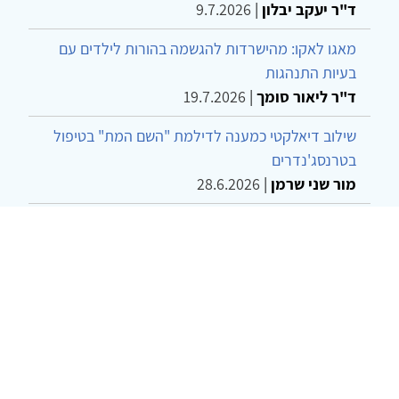
ד"ר יעקב יבלון
|
9.7.2026
מאגו לאקו: מהישרדות להגשמה בהורות לילדים עם
בעיות התנהגות
ד"ר ליאור סומך
|
19.7.2026
שילוב דיאלקטי כמענה לדילמת "השם המת" בטיפול
בטרנסג'נדרים
מור שני שרמן
|
28.6.2026
מחויבות חברתית כעמדה אתית-טיפולית: שרטוט
מחדש של גבולות המקצוע
ד"ר יהונתן דבש ומאיה פרבר
|
26.6.2026