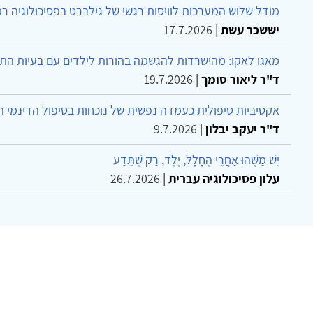
מודל שלוש המערכות לוויסות רגשי של גילברט בפסיכולוגיה ר
יששכר עשת
|
17.7.2026
מאגו לאקו: מהישרדות להגשמה בהורות לילדים עם בעיות הת
ד"ר ליאור סומך
|
19.7.2026
אקטיביות טיפולית כעמדה נפשית של נוכחות בטיפול הדינמי 
ד"ר יעקב יבלון
|
9.7.2026
יֵשׁ מַשֶּׁהוּ אַחֲרֵי הֶחָלָל, יֶלֶד, רַק שֶׁתֵּדַע
עלון פסיכולוגיה עברית
|
26.7.2026