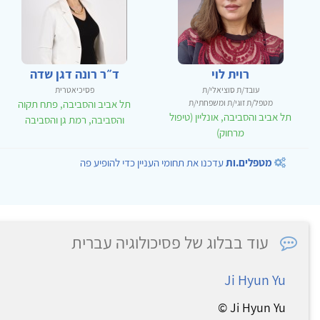
רוית לוי
ד״ר רונה דגן שדה
עובד/ת סוציאלי/ת
פסיכיאטרית
מטפל/ת זוגי/ת ומשפחתי/ת
תל אביב והסביבה, פתח תקוה
תל אביב והסביבה, אונליין (טיפול
והסביבה, רמת גן והסביבה
מרחוק)
מטפלים.ות
עדכנו את תחומי העניין כדי להופיע פה
עוד בבלוג של פסיכולוגיה עברית
Ji Hyun Yu
Ji Hyun Yu ©