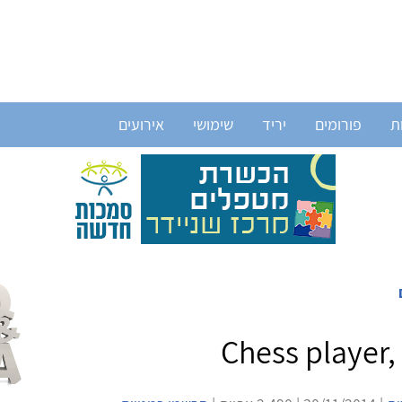
ת
פורומים
יריד
שימושי
אירועים
Chess player, 