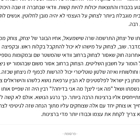
ע בכבודו והתוצאות יכולות להיות קשות. וודאי שבחברה זו שבה היכול
ת מוגבלת ביותר לצחוק על העצמי לא יהיה מובן לחלוטין. אנשים ל
 רבה.
ו של יצחק התרשמה שרה שישמעאל, אחיו הבוגר של יצחק, צוחק ממנו
דבר. שוב, לצחוק על מישהו לא יכול להתקבל בקלות ראש. ובקפיצה ח
אחרונה חוק שאסור לצחוק ברחוב וודאי שהמשטר שם ובמקומות נוספי
ל הומור על חשבון השליטים. הצחוק ברחוב אסור משום שבהומור יש ניצח
חולשותיו ואיזה שלטון טוטליטרי יכול להרשות לכפוף לו ניצחון שכזה.
תן בין ישראל לפלסטינים לא הבין ערפאת נושא כלשהו והישראלים צ
שמתו ושאל "מה אני ליצן? מה אני בדיחה?" רבין היה זה שפייס אותו ו
תייחסים אליו ברצינות הרבה ביותר. כך נרגע הנושא. אולם לא קשה ל
יך או צוחק יחד עם אלה שצוחקים עליו מתוך הנחה שזה לגיטימי לצחו
 צריך לקחת את עצמו וכבודו יותר מדי ברצינות.
- פרסומת -