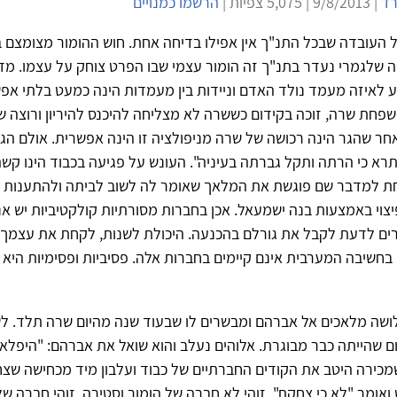
רד
| 9/8/2013 | 5,075 צפיות |
הרשמו כמנויים
העובדה שבכל התנ"ך אין אפילו בדיחה אחת. חוש ההומור מצומצם ב
ה שלגמרי נעדר בתנ"ך זה הומור עצמי שבו הפרט צוחק על עצמו. מד
 לאיזה מעמד נולד האדם וניידות בין מעמדות הינה כמעט בלתי אפ
 שפחת שרה, זוכה בקידום כששרה לא מצליחה להיכנס להיריון ורוצה 
חר שהגר הינה רכושה של שרה מניפולציה זו הינה אפשרית. אולם הג
רא כי הרתה ותקל גברתה בעיניה". העונש על פגיעה בכבוד הינו קש
חת למדבר שם פוגשת את המלאך שאומר לה לשוב לביתה ולהתענות –
יצוי באמצעות בנה ישמעאל. אכן בחברות מסורתיות קולקטיביות יש 
ים לדעת לקבל את גורלם בהכנעה. היכולת לשנות, לקחת את עצמך ב
 בחשיבה המערבית אינם קיימים בחברות אלה. פסיביות ופסימיות הי
לושה מלאכים אל אברהם ומבשרים לו שבעוד שנה מהיום שרה תלד. 
שהייתה כבר מבוגרת. אלוהים נעלב והוא שואל את אברהם: "היפלא 
מכירה היטב את הקודים החברתיים של כבוד ועלבון מיד מכחישה שצח
אומר "לא כי צחקת". זוהי לא חברה של הומור וסטירה. זוהי חברה ש