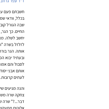
ד"ר עפר גרוזב
חשבתם פעם על 
בכלל, וודאי שמ
שבה הגורל קובע
החיים. כך הגר,
יחשב לשלה. מא
לזלזל בשרה "ות
אותה. הגר בור
ובעתיד יבוא הפ
לסבול והם אמור
אותם אבני יסוד
לעתים קרובות.
והנה מגיעים ש
צחקה שרה משום 
דבר...?" שרה ש
אלוהים מתעקש ו