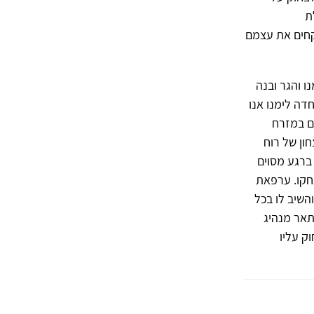
ת
וקחים את עצמם
 והגר ובנה
דה לימנו אנו
ם במזרח
ון של רוח
 ברגע מסוים
חקו. ערפאת
השיב לו בכל
תאר מנהיג
ק עליו