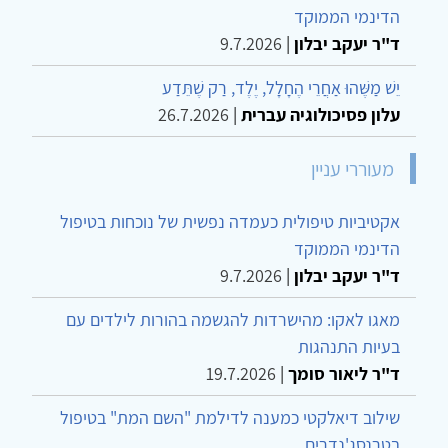
הדינמי הממוקד
ד"ר יעקב יבלון
|
9.7.2026
יֵשׁ מַשֶּׁהוּ אַחֲרֵי הֶחָלָל, יֶלֶד, רַק שֶׁתֵּדַע
עלון פסיכולוגיה עברית
|
26.7.2026
מעוררי עניין
אקטיביות טיפולית כעמדה נפשית של נוכחות בטיפול
הדינמי הממוקד
ד"ר יעקב יבלון
|
9.7.2026
מאגו לאקו: מהישרדות להגשמה בהורות לילדים עם
בעיות התנהגות
ד"ר ליאור סומך
|
19.7.2026
שילוב דיאלקטי כמענה לדילמת "השם המת" בטיפול
בטרנסג'נדרים