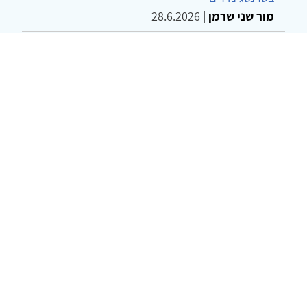
מור שני שרמן
|
28.6.2026
מחויבות חברתית כעמדה אתית-טיפולית: שרטוט
מחדש של גבולות המקצוע
ד"ר יהונתן דבש ומאיה פרבר
|
26.6.2026
© 2002-2026 כל הזכויות שמורות
צרו קשר
הצהרת נגישות
אמנת שימוש
מדיניות
פרטיות
מפת אתר
Powered by
w3.css