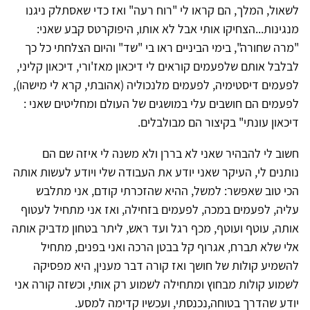
לשאול, המלך, הם קראו לי "רוח רעה" ואז כדי שאסתלק ניגנו
מנגינות...הצחיקו אותי אבל לא אותו, היפוקרטס קבע שאני:
"מרה שחורה", בימי הביניים ראו בי "שד" והיום הצלחתי כל כך
לבלבל אותם שלפעמים קוראים לי דיכאון מאז'ורי, דיכאון קליני,
לפעמים דיסטימיה, לפעמים מלנכוליה (אהובתי, קרא לי מישהו),
לפעמים הם חושבים עלי במושגים של העולם ומחליטים שאני :
דיכאון עונתי" בקיצור הם מבולבלים.
חשוב לי להבהיר שאני לא בררן ולא משנה לי איזה שם הם
נותנים לי, העיקר שאני יודע את העבודה שלי ויודע לעשות אותה
הכי טוב שאפשר: למשל, ההיא שהזכרתי קודם, אני מתלבש
עליה, לפעמים במכה, לפעמים בזחילה, ואז אני מתחיל לעטוף
אותה, עוטף ועוטף, מכף רגל ועד ראש, ליתר בטחון מדביק אותה
אלי שלא תברח, אגרוף קל בבטן הרכה ואני בפנים, מתחיל
להשמיע קולות של חושך ואז קורה דבר מענין, היא מפסיקה
לשמוע קולות מבחוץ ומתחילה לשמוע רק אותי, וכשזה קורה אני
יודע שהדרך בטוחה,נכנסתי, ועכשיו קדימה למסע.