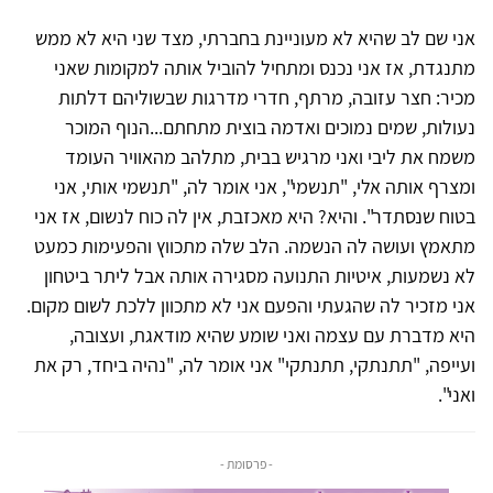
אני שם לב שהיא לא מעוניינת בחברתי, מצד שני היא לא ממש
מתנגדת, אז אני נכנס ומתחיל להוביל אותה למקומות שאני
מכיר: חצר עזובה, מרתף, חדרי מדרגות שבשוליהם דלתות
נעולות, שמים נמוכים ואדמה בוצית מתחתם...הנוף המוכר
משמח את ליבי ואני מרגיש בבית, מתלהב מהאוויר העומד
ומצרף אותה אלי, "תנשמי", אני אומר לה, "תנשמי אותי, אני
בטוח שנסתדר". והיא? היא מאכזבת, אין לה כוח לנשום, אז אני
מתאמץ ועושה לה הנשמה. הלב שלה מתכווץ והפעימות כמעט
לא נשמעות, איטיות התנועה מסגירה אותה אבל ליתר ביטחון
אני מזכיר לה שהגעתי והפעם אני לא מתכוון ללכת לשום מקום.
היא מדברת עם עצמה ואני שומע שהיא מודאגת, ועצובה,
ועייפה, "תתנתקי, תתנתקי" אני אומר לה, "נהיה ביחד, רק את
ואני".
- פרסומת -