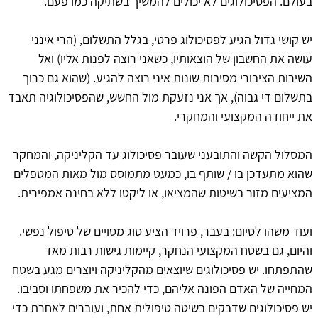
בעולם. הפסיכולוגים לא יכולים להמשיך בשתיקה כמו פעם.
יש קושי גדול הגיע לפסיכולוג פרטי, בגלל התשלום, (הרי אינני
עושה את החשבון של הוצאותיו, כשאני רוצה לפנות אליו) ואל
השירות הציבורי מסיבות שונות איני רוצה להגיע. (שהוא גם כרוך
בתשלום די גבוה), אך אני נזעקת מול החשש, שהפסיכולוגיה תאבד
את ייחודה המקצועי והמחקרי.
המסלול הקשה והתובעני שעובר פסיכולוג עד הקליניקה, והמחקר
שהוא מתעדכן בו / שותף בו, כמעט מתמוסס מול מאות המטפלים
המציעים מזור בשיטות שהמציאו, או ליקטו ללא בחינה אמפירית.
ועוד משהו לסיום: בעבר, פרויד הציע סוג מסויים של טיפול נפשי.
והיום, גם בשטח המקצועי הנחקר, קיימות גישות רבות מאד
שהתפתחו. יש פסיכולוגים שיוצאים מהקליניקה ויוצרים מגע בשטח
המחייה של האדם הפונה אליהם, כדי להכיר את משפחתו וסביבו.
יש פסיכולוגים שדבקים בשיטה טיפולית אחת, ועוברים לאחרת כדי