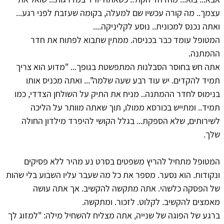
עצמך.. מה קורה עכשיו שם למעלה, בקומה שעזבת לפני רגע...
ואתה נכנס למכונית.. נוסע לקליניקה....
המטופל עומד כבר בכניסה. ממתין שתבוא לפתוח את חדר
ההמתנה.
אתה חש בחוסר הסבלנות המתפשטת בגופך... "מדוע הוא צריך
תמיד להקדים. יש עוד רבע שעה שלמה"... ואתה מכניס אותו
בנימוס לחדר ההמתנה.. מניח את התיק על השולחן הצדדי, כמו
תמיד.. ומתייש בכורסא ממולו, תוך שאתה מוותר על הליכה
לשירותים, שלא הספקת... בגלל הקושי להיפרד מילדון החולה
שלך.
המטופל מתחיל להריץ משפטים בסרט נע מהיר ללא פסיקים
ונקודות. הוא נסער. מספר את כל מה שעבר עליו השבוע בלי שהות
של הפסקה כלשהי. אתה מתקשה להקשיב. אך אתה עושה
מאמצים להקשיב. לקלוט. לזכור. ומתקשה.
ברגע של הפוגה של שנייה, אתה מצליח להשחיל מילה: "למזוג לך