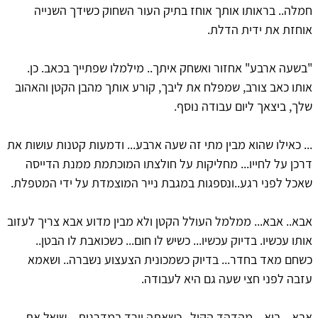
חמלה.. בראותו אותך אוחז בתיק העור השחוק כשידך השנייה
אוחזת את ידית הדלת.
"בשעה ארבע" אחזור ואשחק איתך.. מילמלו שפתייך בכאב. כן.
אותו כאב צורב, שמפלח את ליבך, קורע אותך מהבן הקטן והאהוב
שלך, ביצאך ליום עבודה נוסף.
... כאילו שהוא מבין מתי זה שעה ארבע... ודמעות קטנות עושות את
דרכן על לחייו... מחליקות על חולצתו המוכתמת ממנת הדייסה
שאכל לפני רגע..ונספגות במגבת נייר המוצמדת על ידי המטפלת.
אבא.. אבא... ממלמל העולל הקטן ולא מבין מדוע אבא צריך לעזוב
אותו עכשיו. בדיוק עכשיו... כשיש לו חום... כשכואבת לו הבטן..
כשחם מאד בחדר... בדיוק כשמכונית הצעצוע נשברה.. ושאמא
עזבה לפני חצי שעה גם היא לעבודה.
אבא... בוא... מהדהד הקול.. כשאתה יורד במדרגות... שואל את