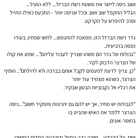
ושוב ניסה ליישר את משטח רשת הברזל... ללא הועיל...
הגליל התקפל שוב ושוב וככל שניסה יותר - התכעס כאילו התייל
וסרב להיפרש על הקרקע.
גדר רשת הברזל הזו, ממאנת להתגמש... לחשו שפתיו, בעודו
מנסה ברביעית..
"גבולות של גדר הם משהו שצריך לעבוד עליהם"... שמע את קולו
של הצרצר הדבוק לקיר.
"כן. צריך לדעת לפעמים לקבל אותם בברכה ולא להילחם".. הוסיף
הצרצר, כשהוא מצמיד עוד יותר
את רגליו אל נקבוביות הבטון שבקיר.
"לגבולות יש מחיר, אך יש להם גם יתרונות ותפקיד חשוב"...ניסה
הצרצר ללמד את האיש שהביט בו
בחוסר-אונים.
ושם, על הקרקע... חייכה גדר-התייל ודוקרניה החדים המשיכו