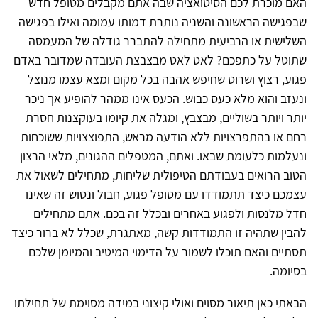
האם מוכרת לכם הסיטואציה שבה אתם מקבלים מטופל חדש
שבפגישה הראשונה והשניה נותרת דמותו עמומה ואילו בפגישה
השלישית או הרביעית מתחילה להתברר גודלה של המעמסה
שתוטל על כתפכם? לאט לאט מבצבצת העובדה שמדובר באדם
פגוע, רצוץ ושרוט שחיפש אהבה בכל מקום ומצא עצמו מנוצל
ונעזב והוא מלא כעס כבוש. הכעס אינו ממהר להופיע אך ניכר
יותר ויותר בשוליים, מבצבץ, ומגלה את קיומו בעוקצנות חסרת
רחם או בהתפרצויות ללא הודעה מראש, התפוצצויות ששוכחות
ונעלמות כלעומת שבאו. ואתם, המטפלים ההגונים, מלאי הרצון
הטוב הרואים בעבודתם הטיפולית שליחות, מתחילים לשאול את
עצמכם כיצד תתמודדו עם מטופל פגוע, חבול ונטוש זה שאינו
חדל מלנסות ולפגוע באחרים ובכלל זה בכם. אתם מתחילים
להבין שתהיה זו התמודדות קשה, מאתגרת, שכלל לא ברור כיצד
תסתיים והאם תוכלו לשמור על הדימוי המיטיב והמיומן שלכם
בסיומה.
הבאתי כאן תיאור מסוים ואולי קיצוני במידה מסוימת של תחילתו