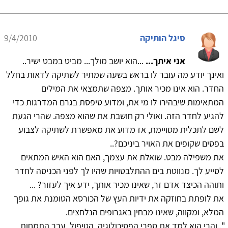
סיגל הותיקה
9/4/2010
אני איתך...
...הוא יושב מולך... מביט במבט ישיר..
ואינך יודע מה עובר לו בראש בשעה שמתיר לשתיקה לדאות בחלל
החדר. הוא אינו מכיר אותך. מצפה שתמצאי את המילים
המתאימות שיבהירו לו מי את, ומדוע טיפסת בגרם המדרגות כדי
להגיע לחדר הזה. ואולי רק חושבת את שהוא מצפה. שהרי הגעת
לשם לתכלית מסויימת, אז מדוע את מאפשרת לשתיקה לצבוע
בפסים שקופים את האויר ביניכם?..
את משפילה מבט. שואלת את עצמך, האם הוא האיש המתאים
לסייע לך. מנווטת בים ההתלבטויות שהיו לך לפני הכניסה לחדר
ותוהה הכיצד אדם זר, שאינו מכיר אותך, ידע איך לעזור? ...
את לופתת בחוזקה את ידיות העץ של הכורסא הטומנת את גופך
המלא, ומקווה, שאינו מבחין באגרופים הנלחצים.
"..והרי הוא למד את ספרי הפסיכולוגיה, הטיפול, עבר התמחות,