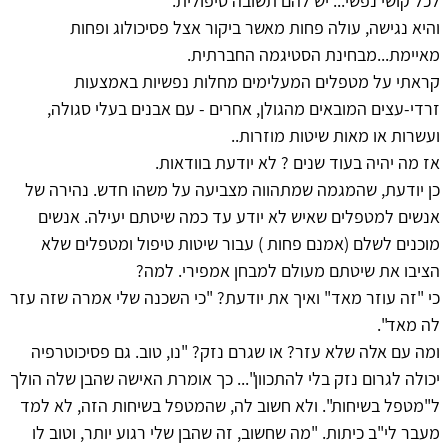
לכל קושי נפשי... יש להם תשובה טיפולית.
והיא נגישה, עולה פחות מאשר ביקור אצל פסיכולוג ופחות
מאיימת...מבחינת הסטיגמה החברתית.
קראתי על מטפלים המעלימים מחלות נפשיות באמצעות
זרדי-עצים המובאים מהגולן, אחרים - עם אבנים בעלי סגולה,
ועשרות או מאות שיטות מוזרות..
אז מה יהיה בעוד שנים ? לא יודעת בוודאות.
כן יודעת, שהמגמה שמתהווה מצביעה על משהו חדש. נהירה של
אנשים למטפלים שאיש לא יודע עד כמה שיטתם יעילה. אנשים
מוכנים לשלם (אמנם פחות ) עבור שיטות טיפול ומטפלים שלא
הציבו את שיטתם מעולם למבחן אמפירי. למה?
כי "זה עוזר מאד" ואיך את יודעת? "כי השכנה שלי אמרה שזה עזר
לה מאד".
ומה עם אלה שלא עזר? או שגרם נזק? "נו, טוב. גם פסיכוטרפיה
יכולה לגרום נזק בלי להתכוון"... כך אומרת האישה שהבן שלה הולך
ל"מטפל בשיחות". ולא חשוב לה, שהמטפל בשיחות הזה, לא למד
מעבר לי"ב כיתות. "מה שחשוב, זה שהבן שלי רגוע יותר, וטוב לו