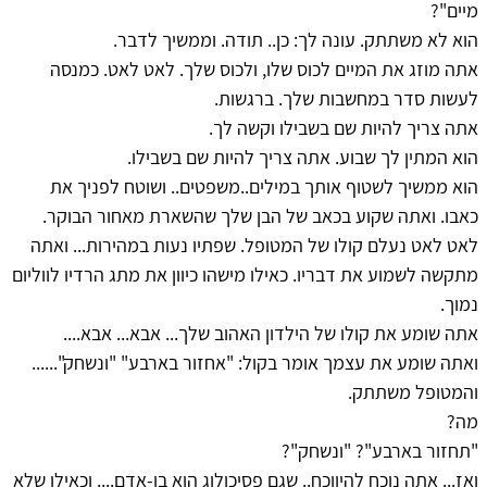
מיים"?
הוא לא משתתק. עונה לך: כן.. תודה. וממשיך לדבר.
אתה מוזג את המיים לכוס שלו, ולכוס שלך. לאט לאט. כמנסה
לעשות סדר במחשבות שלך. ברגשות.
אתה צריך להיות שם בשבילו וקשה לך.
הוא המתין לך שבוע. אתה צריך להיות שם בשבילו.
הוא ממשיך לשטוף אותך במילים..משפטים.. ושוטח לפניך את
כאבו. ואתה שקוע בכאב של הבן שלך שהשארת מאחור הבוקר.
לאט לאט נעלם קולו של המטופל. שפתיו נעות במהירות... ואתה
מתקשה לשמוע את דבריו. כאילו מישהו כיוון את מתג הרדיו לווליום
נמוך.
אתה שומע את קולו של הילדון האהוב שלך... אבא... אבא....
ואתה שומע את עצמך אומר בקול: "אחזור בארבע" "ונשחק"......
והמטופל משתתק.
מה?
"תחזור בארבע"? "ונשחק"?
ואז... אתה נוכח להיווכח.. שגם פסיכולוג הוא בן-אדם.... וכאילו שלא