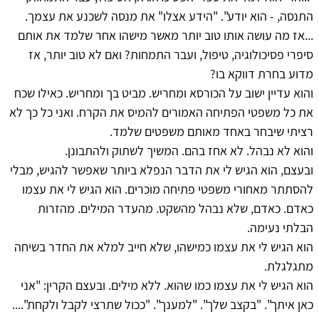
התנסה, - הוא יודע". "הידע אצלו" את מנסה לשכנע את עצמך.
...אז מה עושה אותו טוב יותר מאשר מישהו אחר שלמד את אותם
סיפרי פסיכולוגיה, טיפול, ועבר התמחות? ואם לא טוב יותר, אז
מדוע בחרת דווקא בו?
והוא עדיין ישוב על הכורסא ומחריש. מביט בך ומחריש. כאילו שכח
את כל משפטי הפתיחה האמורים להמיס את הקרח. ואני כל כך לא
רציתי שיבחר באחד מאותם משפטים שלמד.
והוא לא נבהל. לא אחז בהם. המשיך לשתוק ולהתבונן.
ובעצם, הוא הגיש לי את הדבר הנפלא ביותר שאפשר להגיש, מבלי
להסתתר מאחורי משפטי פתיחה מוכרים. הוא הגיש לי את עצמו
כאדם. כאדם, שלא נבהל מהשקט. מהעדר המילים. מהזרות
הבלתי נעימה.
הוא הגיש לי את עצמו כמישהו, שלא חייב למלא את החדר בשיחה
מתגלגלת.
הוא הגיש לי את עצמו כמו שהוא. ללא מילים. ובעצם הקרין: "אני
כאן איתך". "בקצב שלך". "למענך". "ככול שתרצי לקבל ולקחת"....