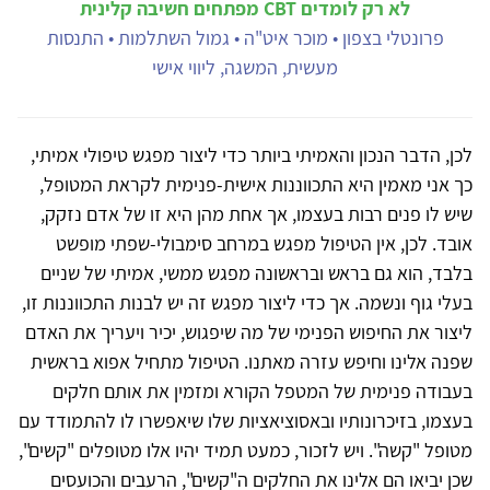
לא רק לומדים CBT מפתחים חשיבה קלינית
פרונטלי בצפון • מוכר איט"ה • גמול השתלמות • התנסות
מעשית, המשגה, ליווי אישי
לכן, הדבר הנכון והאמיתי ביותר כדי ליצור מפגש טיפולי אמיתי,
כך אני מאמין היא התכווננות אישית-פנימית לקראת המטופל,
שיש לו פנים רבות בעצמו, אך אחת מהן היא זו של אדם נזקק,
אובד. לכן, אין הטיפול מפגש במרחב סימבולי-שפתי מופשט
בלבד, הוא גם בראש ובראשונה מפגש ממשי, אמיתי של שניים
בעלי גוף ונשמה. אך כדי ליצור מפגש זה יש לבנות התכווננות זו,
ליצור את החיפוש הפנימי של מה שיפגוש, יכיר ויעריך את האדם
שפנה אלינו וחיפש עזרה מאתנו. הטיפול מתחיל אפוא בראשית
בעבודה פנימית של המטפל הקורא ומזמין את אותם חלקים
בעצמו, בזיכרונותיו ובאסוציאציות שלו שיאפשרו לו להתמודד עם
מטופל "קשה". ויש לזכור, כמעט תמיד יהיו אלו מטופלים "קשים",
שכן יביאו הם אלינו את החלקים ה"קשים", הרעבים והכועסים