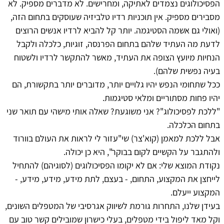
הפסיכולוגים נצמדים לאתיקה, ומחרישים. לא מדברים מספיק. לא
מסבירים מספיק. אין תוכניות רדיו טלביזיה שעוסקים בתחום הזה,
(ואולי גם אשמה הסטיגמה. יותר קל להביא לרדיו אנשים הרוצים
לדעת מה העתיד שלהם בתחום הפרנסה, זוגיות, כלכלה ולקבל
הנחיות מיועץ הצופה את העתיד, מאשר להתקשר לרדיו ולשטוח
בעיה נפשית שלהם).
ככל שתחומי הנפש יהיו גלויים יותר, מדוברים יותר בתקשורת, הם
יהיו פחות מסתוריים ומלאי סטיגמות.
"ללכת לפסיכולוג"? אני משוגעת? שאלה אותי מישהי עם תואר שני
בתחום הכלכלה.
אבל ללכת למאמן (קוא'צר) שי"עזור לי לראות את העולם בוורוד
ולהתגבר על הקשיים לקום בבוקר", היא כן יכולה.
נקודת המוצא שלי: אם לא יקומו הפסיכולוגים (לסוגיהם) להתחיל
לייחצן את המקצוע, התחום, - בעצם, לתת מידע, מידע, מידע, -
המקצוע ייעלם.
בעידן שלנו, התחרות גורמת לשיווק אגרסיבי של המטפלים השונים,
וקל מאד ליפול בידי מטפלים, בעלי כישרון שמובילים קשר טוב עם