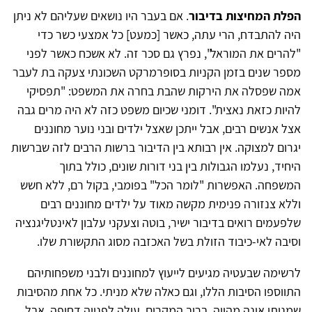
הפלת המחיצות בדיבור
. אם בעבר היו נושאים שעליהם לא ניתן
היה להתבדח, הרי עתה, כאשר [כמעט] כל אמצעי כשר כדי
"להרים את המוראל", נפרץ גם סכר זה. לא אשכח כאשר לפני
מספר שנים בזמן הקניות בסופרמרקט השכונתי צעקה בת לעבר
אמה שפסלה את הירקות שהבת בחרה את המשפט: "תפסיקי
להיות כזאת נאצית". דומני שכיום משפט כזה לא היה מרים גבה
אצל אנשים רבים, אבל ייתכן שאצל ילדים ובני נוער מחוננים
יגרום למצוקה. אין רבותא בין הדיבור ברשות הרבים לזה שברשות
היחיד, נעלמו הגבולות בין בני דורות שונים, כולל בתוך
המשפחה. האפשרות "לומר הכל" בפומבי, בקול רם, ללא חשש
וללא צנזורה פנימית מקשה מאוד על ילדים מחוננים רבים
שלפעמים רואים בדיבור ישיר, בוטה וצעקני עלבון לאינטליגנציה
וסיבה לאי-כיבוד הזולת בשל האכזבה מסוג התקשורת שלו.
לרשימה שבעטיה מגיעים לייעוץ למחוננים ולבני משפחותיהם
התווספו הסיבות הללו, וגם כאלה שלא מניתי. כל אחת מהסיבות
שמניתי אינה מהווה, ברוב המקרים, עילה לפנייה דחופה, אבל