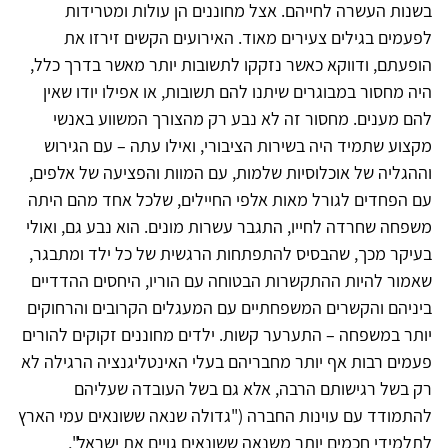
בשנות העשרה לחייהם. אצל מחוננים הן עולות ומטרידות
לפעמים בגילים צעירים מאוד. האירועים הקשים זירזו את
הופעתם, ודווקא כאשר נזקקו לתשובות יותר מאשר בדרך כלל,
היה מחסור במבוגרים שיתנו להם תשובות, או אפילו יודו שאין
להם מענים. מחסור זה לא נבע רק מהצורך המשווע באנשי
מקצוע שתמיד היה בשירות הציבורי, ואילו עתה – עם הגירוש
וההגליה של אוכלוסיות שלמות, עם המוות והפציעה של אלפים,
עם הפחדים לגורל מאות אלפי החיילים, שלכל אחד מהם היתה
משפחה שחרדה לחייו, התגבר עשרות מונים. הוא נבע גם, ואולי
בעיקר מכך, שהבסיס להתפתחות הרגשית של כל ילד ומתבגר,
שאמור להיות ההתקשרות הבטוחה עם הוריו, היחסים ההדדיים
ביניהם והקשרים המשפחתיים עם המעגלים הקרובים והרחוקים
יותר במשפחה – התערער קשות. ילדים מחוננים זקוקים להורים
פעמים רבות אף יותר מחבריהם בעלי האינטליגנציה הרגילה לא
רק בשל רגישותם הרבה, אלא גם בשל העובדה שעליהם
להתמודד עם עוינות החברה (
"
גדולה שנאה ששונאים עמי הארץ
לתלמידי חכמים יותר משנאה ששונאים גויים את ישראל",