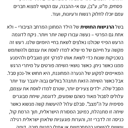
פסחים, מ"ט, ע"ב)
,
עם אי-ההבנה, עם הקושי למצוא חברים
עמם יוכלו לחלוק רגשות ורעיונות, ועוד.
בשל
הרגישות החושית
של הילד המחונן המרחב הציבורי – ולא
אחת גם הפרטי – נעשה עבורו קשה יותר ויותר. ניקח לדוגמה
הרעש הפיזי שכולנו נאלצים לשאת בחיי היומיום שלנו. רעש זה
מקשה על חייהם של מי שלא למדו לווסת את עצמם ולהשתמש
בטכניקות שונות כדי לשאת אותו לפרקי זמן מוגבלים ולהימנע
ממנו כאשר ניתן. כאשר נושאי השיחה פורטים על מיתרי הרגש
המאיימים לפקוע של הנערה המחוננת, היא תחוש אל-נכון סבל.
אבל כאשר השיחה הזאת תתנהל בווליום גבוה יתגבר עוד יותר
הסבל שלה. ילדים צעירים יותר, שטרם למדו לווסת את עצמם,
עלולים לסבול מאוד כשהם שומעים, לדוגמה, שיחת מבוגרים
פסימית על ה"מצב". סבלם עלול להיעשות קשה מנשוא כאשר
שיחה זו מתנהלת, כמיטב המסורת הישראלית, תוך הרמת קול,
כניסה זה לדברי זה, והערות פוגעניות שלאוזן ישראלית רגילה
עשויות להישמע כהתחכמויות או אפילו כפניות חיבה. דומה,