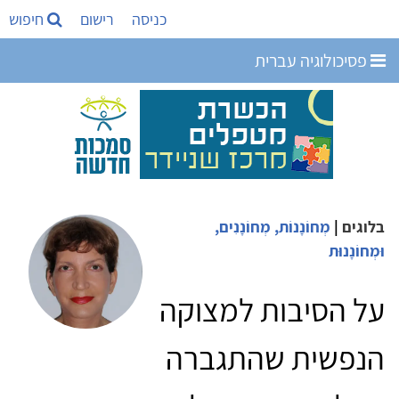
כניסה
רישום
חיפוש
פסיכולוגיה עברית
בלוגים
|
מְחוֹנָנוֹת, מְחוֹנָנִים,
וּמְחוֹנָנוּת
על הסיבות למצוקה
הנפשית שהתגברה