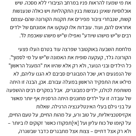
את מי שמעז להראות פניו במרחב הציבורי ללא מסכה. שיש
אוכלוסיות שאינן נענשות בגין התקהלויות ויש כאלה שנענשות
קשות, שנבחרי ציבור מפירים את תקנות הקורונה שהם-עצמם
אחראים להם, ועוד. עובדות אלו קעקעו את אמונתם של ילדים
רבים ש"יש מישהו שיודע" ואפילו ש"יש מישהו שאכפת לו".
מלחמת השבעה באוקטובר שפרצה עוד בטרם העלו פצעי
הקורונה גלד, קעקעה סופית את האמונה ש"יש על מי לסמוך".
כל הילדים ובני הנוער, ולא רק אלא שהיוו את "המעגל הראשון"
של הנפגעים ראו, שכל המבוגרים סביבם לא הגנו עליהם, לא
מילאו את התפקיד הראשון במעלה עבורם. אכן, הבנה זו היתה
משותפת לכולנו, ילדים כמבוגרים, אבל במקרים רבים ההשפעה
של עובדה זו על ילדים מחוננים היתה הרסנית אף יותר מאשר
על בני גילם בעלי האינטליגנציה הרגילה. שאלות
אקזיסטנציאליות, על טוב ורע, על מהות החיים, על טעם החיים,
על קיומו של כוח עליון ועל [אי]תפקודו כאשר זקוקים לו ביותר –
ולא רק אצל דתיים – צצות אצל מתבגרים כדבר שבשגרה,