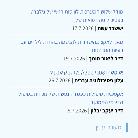
מודל שלוש המערכות לוויסות רגשי של גילברט
בפסיכולוגיה רפואית של
יששכר עשת
|
17.7.2026
מאגו לאקו: מהישרדות להגשמה בהורות לילדים עם
בעיות התנהגות
ד"ר ליאור סומך
|
19.7.2026
יֵשׁ מַשֶּׁהוּ אַחֲרֵי הֶחָלָל, יֶלֶד, רַק שֶׁתֵּדַע
עלון פסיכולוגיה עברית
|
26.7.2026
אקטיביות טיפולית כעמדה נפשית של נוכחות בטיפול
הדינמי הממוקד
ד"ר יעקב יבלון
|
9.7.2026
מעוררי עניין