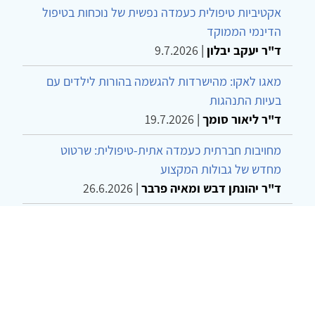
אקטיביות טיפולית כעמדה נפשית של נוכחות בטיפול
הדינמי הממוקד
ד"ר יעקב יבלון
|
9.7.2026
מאגו לאקו: מהישרדות להגשמה בהורות לילדים עם
בעיות התנהגות
ד"ר ליאור סומך
|
19.7.2026
מחויבות חברתית כעמדה אתית-טיפולית: שרטוט
מחדש של גבולות המקצוע
ד"ר יהונתן דבש ומאיה פרבר
|
26.6.2026
שילוב דיאלקטי כמענה לדילמת "השם המת" בטיפול
בטרנסג'נדרים
מור שני שרמן
|
28.6.2026