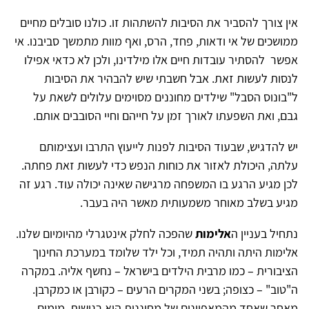
אין צורך להסביר את הסיבות להשתהות זו. כולנו סובלים מחיים
ממושכים של אי ודאות, פחד, הרס, ואף מוות מתמשך סביבנו. אי
אפשר להסתיר עובדות חיים אלו מילדינו, ולכן לא כדאי אפילו
לנסות לעשות זאת. אבל חשבתי שיש להבהיר את הסיבות
ל"בונוס הסבל" שילדים מחוננים מסוימים עלולים לשאת על
גבם, ואת השפעתו לאורך זמן על חייהם וחיי הסובבים אותם.
יש להדגיש, שבעוד הסיבות לפנות לייעוץ התרבו ועצימותם
עלתה, היכולת לאזור את כוחות הנפש כדי לעשות זאת פחתה.
לכן מגיע הרגע בו המשפחה מרגישה שאינה יכולה עוד. רגע זה
מגיע בשלב מאוחר משמעותית מאשר היה בעבר.
נתחיל בעניין ה
אלימות
שהפכה לחלק אינטגרלי מהיומיום שלנו.
אלימות היתה ותהיה תמיד, וכל ילד שלומד במערכת החינוך
הציבורית – כמו מרבית הילדים בישראל – נחשף אליה. במקרה
ה"טוב" – כצופה; בשני המקרים הרעים – כקורבן או כמקרבן.
מאחר שאחד מהמאפיינים של מחוננות הוא רגישות, מימים