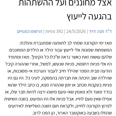
אצל מחוננים ועל ההשתהות
בהגעה לייעוץ
ד"ר חנה דויד
| 24/5/2026 | 392 צפיות |
הרשמו כמנויים
מאז ימי הקורונה שמתי לב לתופעה שמתגברת והולכת:
המשפחות שפונות אלי לייעוץ עבור הילד או הילדים המחוננים
שלהם עושות זאת כאשר נראה ש"כלו כל הקיצין". מאז ומתמיד
היו אלי פניות דחופות, פניות שנעשו, למשל, אחרי שההורה קיבל
הודעה מבית הספר שהילד חייב לעבור הערכת אי-מסוכנות, או
שהילדה שוב היכתה את חברתה בהפסקה, לעיני כל. היו גם היו
פניות בעקבות מכתב או יומן שההורה מצא, בו כתב הילד שהוא
בודד מאוד ולא מאמין שאי-פעם מישהו ירצה להיות חבר שלו, או
אפילו שאין טעם לחייו. אבל פניות אלו היו המיעוט. בשנה השישית
לפרוץ הקורונה לחיינו, ולקראת תום השנה השלישית לאירועים
שהחלו בשבעה באוקטובר הארור, הן הפכו לרוב.