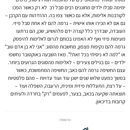
ימימה סבלו ילדים מחוננים רבים סבל רב לא רק כאשר הפכו
לקורבנות אלימות, אלא גם כאשר צפו בה. ההזדהות עם הקרבן –
גם אם לא הכירו אותו אישית – גרמה להם לא אחת סבל פיזי.
העובדה, שבדרך כלל קצרה ידם מלהושיע, שכן, הם נרתעו
מעימות פיזי ואף לא האמינו בכוחם לגרום לאלימות להיפסק
גרמה להם נקיפות מצפון, מחשבות מהסוג: "אני לא בן אדם טוב"
או "למה לא ניסיתי בכל זאת?". מאז השבעה באוקטובר נחשפו
ילדים – גם בגילים צעירים – לאלימות מהסוגים הגרועים ביותר.
עצם החשיפה גרמה להם כאב; החשיפה המתמשכת, כאשר
במשך כמעט שלוש שנים ישנן עוד ועוד עדויות – מהם פלסטיות
– על רצח, התעללות פיזית ומינית, הרעבה, השפלה ועוד –
תוצאתה שקיעה בכאב, בצער, לפעמים "רק" בחרדה ולעיתים
קרובות בדיכאון.
- פרסומת -